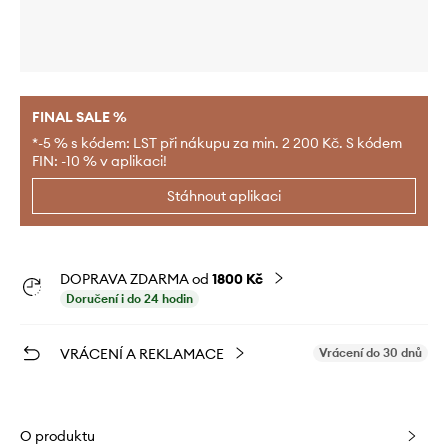
FINAL SALE %
*-5 % s kódem: LST při nákupu za min. 2 200 Kč. S kódem
FIN: -10 % v aplikaci!
Stáhnout aplikaci
DOPRAVA ZDARMA od
1800 Kč
Doručení i do 24 hodin
VRÁCENÍ A REKLAMACE
Vrácení do 30 dnů
O produktu