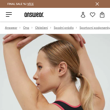
FINAL SALE %!
VÍCE
Ušetřete s Answear Club
Answear
Ona
Oblečení
Spodní prádlo
Sportovní podprsenk