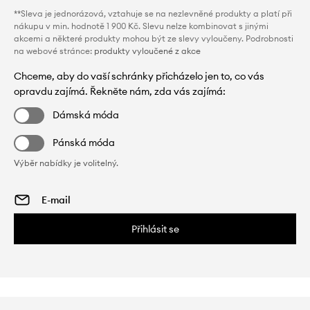
**Sleva je jednorázová, vztahuje se na nezlevněné produkty a platí při
nákupu v min. hodnotě 1 900 Kč. Slevu nelze kombinovat s jinými
akcemi a některé produkty mohou být ze slevy vyloučeny. Podrobnosti
na webové stránce:
produkty vyloučené z akce
Chceme, aby do vaší schránky přicházelo jen to, co vás
opravdu zajímá. Řekněte nám, zda vás zajímá:
Dámská móda
Pánská móda
Výběr nabídky je volitelný.
Přihlásit se