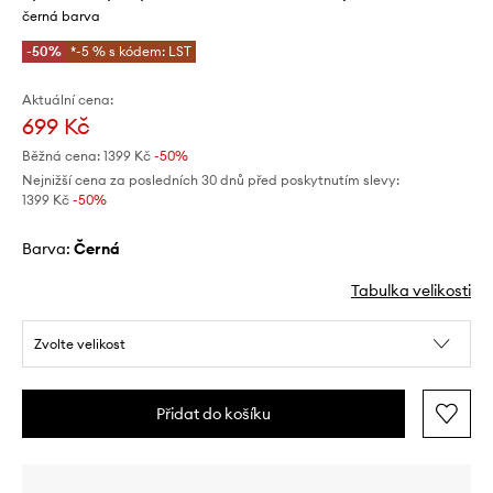
černá barva
-50%
*-5 % s kódem: LST
Aktuální cena:
699 Kč
Běžná cena:
1399 Kč
-50%
Nejnižší cena za posledních 30 dnů před poskytnutím slevy:
1399 Kč
 -50%
Barva:
černá
Tabulka velikosti
Zvolte velikost
Přidat do košíku