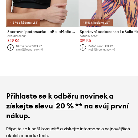
*-5 % s kódem: LST
*-5 % s kódem: LST
Sportovní podprsenka LaBellaMafia Disturbia
Aktuální cena:
Aktuální cena:
329 Kč
319 Kč
Běžná cena:
1099 Kč
Běžná cena:
999 Kč
Nejnižší cena:
349 Kč
Nejnižší cena:
329 Kč
Přihlaste se k odběru novinek a
získejte slevu
20 %
** na svůj první
nákup.
Připojte se k naší komunitě a získejte informace o nejnovějších
akcích a produktech.