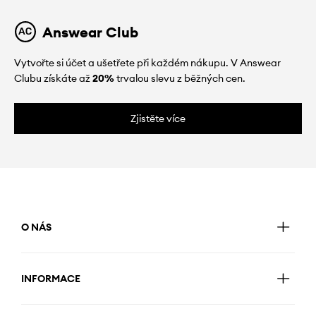
Answear Club
Vytvořte si účet a ušetřete při každém nákupu. V Answear
Clubu získáte až
20%
trvalou slevu z běžných cen.
Zjistěte více
O NÁS
INFORMACE