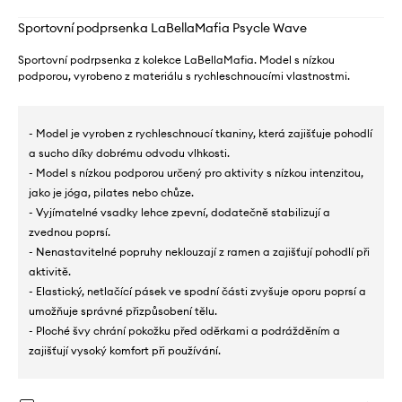
Sportovní podprsenka LaBellaMafia Psycle Wave
Sportovní podrpsenka z kolekce LaBellaMafia. Model s nízkou
podporou, vyrobeno z materiálu s rychleschnoucími vlastnostmi.
- Model je vyroben z rychleschnoucí tkaniny, která zajišťuje pohodlí
a sucho díky dobrému odvodu vlhkosti.
- Model s nízkou podporou určený pro aktivity s nízkou intenzitou,
jako je jóga, pilates nebo chůze.
- Vyjímatelné vsadky lehce zpevní, dodatečně stabilizují a
zvednou poprsí.
- Nenastavitelné popruhy neklouzají z ramen a zajišťují pohodlí při
aktivitě.
- Elastický, netlačící pásek ve spodní části zvyšuje oporu poprsí a
umožňuje správné přizpůsobení tělu.
- Ploché švy chrání pokožku před oděrkami a podrážděním a
zajišťují vysoký komfort při používání.