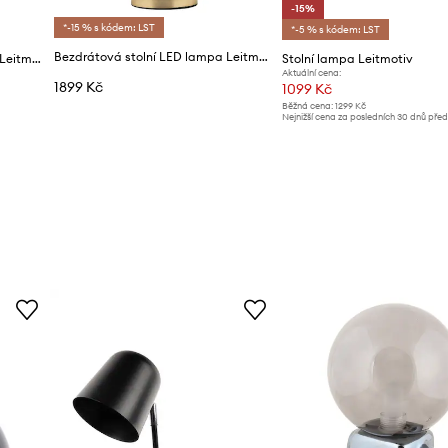
-15%
*-15 % s kódem: LST
*-5 % s kódem: LST
Bezdrátová stolní LED lampa Leitmotiv Freya
Bezdrátová stolní LED lampa Leitmotiv
Stolní lampa Leitmotiv
Aktuální cena:
1899 Kč
1099 Kč
Běžná cena:
1299 Kč
Nejnižší cena za posledních 30 dnů pře
slevy:
1299 Kč