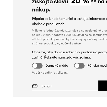
20 %
získejte slevu
** na 
nákup.
Připojte se k naší komunitě a získejte informace 
akcích a produktech.
**Sleva je jednorázová, vztahuje se na nezlevněné prod
nákupu v min. hodnotě 1 900 Kč. Slevu nelze kombinova
některé produkty mohou být ze slevy vyloučeny. Podr
stránce:
produkty vyloučené z akce
Chceme, aby do vaší schránky přicházelo jen to
zajímá. Řekněte nám, zda vás zajímá:
Dámská móda
Pánská mó
Výběr nabídky je volitelný.