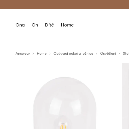
Premium Fashion Benefits
Doručení a vr
Ona
On
Dítě
Home
Answear
Home
Obývací pokoj a ložnice
Osvětlení
Sto