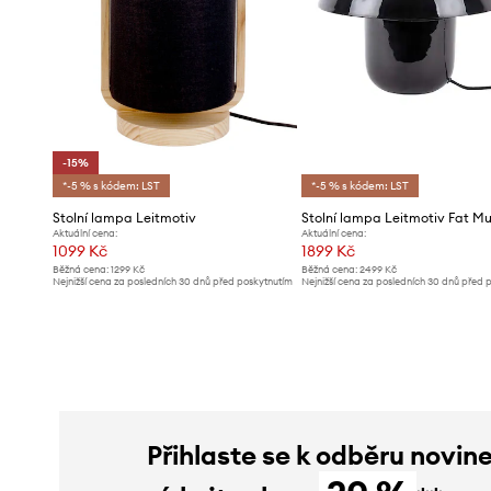
-15%
*-5 % s kódem: LST
*-5 % s kódem: LST
Stolní lampa Leitmotiv
Aktuální cena:
Aktuální cena:
1099 Kč
1899 Kč
Běžná cena:
1299 Kč
Běžná cena:
2499 Kč
Nejnižší cena za posledních 30 dnů před poskytnutím
Nejnižší cena za posledních 30 dnů před 
slevy:
1299 Kč
slevy:
1999 Kč
Přihlaste se k odběru novin