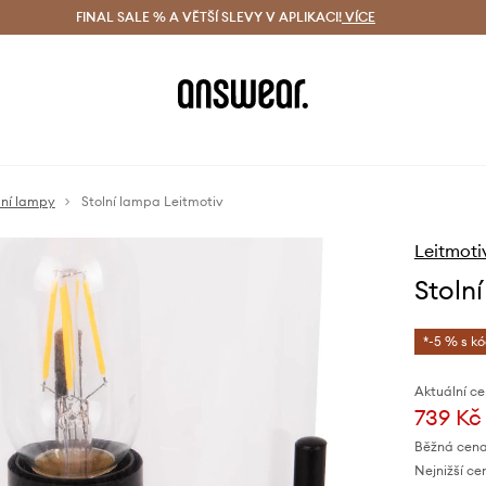
ácení zdarma (od 1800 Kč)
FINAL SALE % A VĚTŠÍ SLEVY V APLIKACI!
Doručení i do 24 h
VÍCE
Ušetřete s 
lní lampy
Stolní lampa Leitmotiv
Leitmoti
Stoln
*-5 % s k
Aktuální ce
739 Kč
Běžná cena
Nejnižší ce