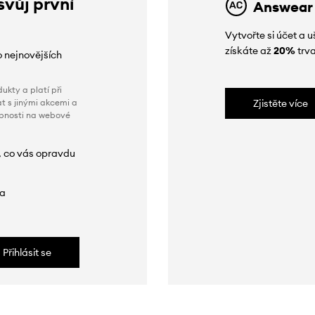
svůj první
Answear
Vytvořte si účet a
získáte až
20%
trva
o nejnovějších
ukty a platí při
t s jinými akcemi a
Zjistěte více
obnosti na webové
, co vás opravdu
da
Přihlásit se