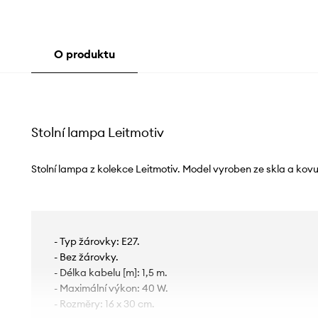
O produktu
Stolní lampa Leitmotiv
Stolní lampa z kolekce Leitmotiv. Model vyroben ze skla a kovu
- Typ žárovky: E27.
- Bez žárovky.
- Délka kabelu [m]: 1,5 m.
- Maximální výkon: 40 W.
- Rozměry: 16 x 30 cm.