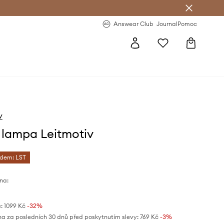
Answear Club
- 20 % na první objednávku
Answear Club
Journal
Pomoc
v
í lampa Leitmotiv
ódem: LST
na:
:
1099 Kč
-32%
na za posledních 30 dnů před poskytnutím slevy:
769 Kč
 -3%