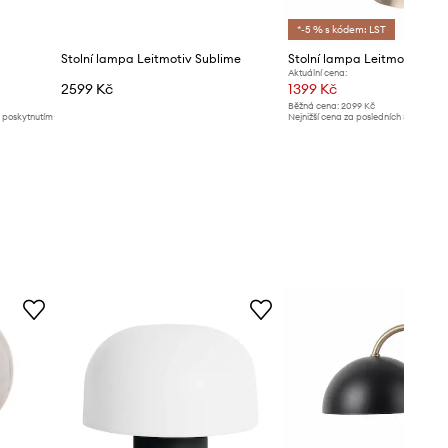
*-5 % s kódem: LST
Stolní lampa Leitmotiv Sublime
Stolní lampa Leitmotiv
Aktuální cena:
2599 Kč
1399 Kč
Běžná cena:
2099 Kč
d poskytnutím
Nejnižší cena za posledních 30 dnů př
slevy:
1499 Kč