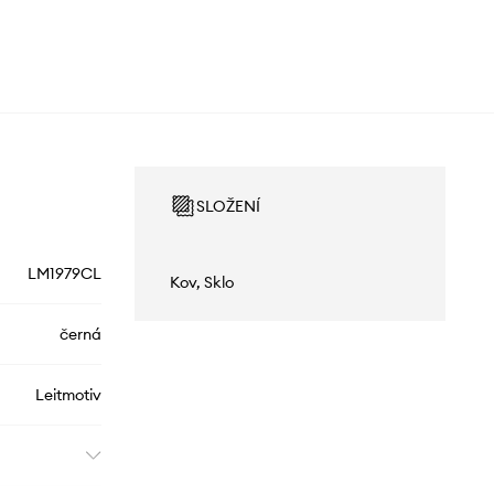
SLOŽENÍ
LM1979CL
Kov, Sklo
černá
Leitmotiv