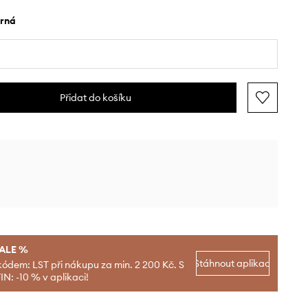
erná
Přidat do košíku
SALE %
Stáhnout aplikaci
kódem: LST při nákupu za min. 2 200 Kč. S
N: -10 % v aplikaci!