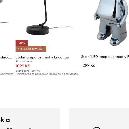
-21%
*-5 % s kódem: LST
Stolní LED lampa Leitmotiv 
Stolní lampa Leitmotiv Fat Mushroom
Stolní lampa Leitmotiv Encantar
Aktuální cena:
1299 Kč
1099 Kč
Běžná cena:
1399 Kč
poskytnutím
Nejnižší cena za posledních 30 dnů před poskytnutím
slevy:
1399 Kč
ek a