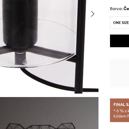
Barva:
č
ONE SIZE
FINAL 
*-5 % s 
kódem FI