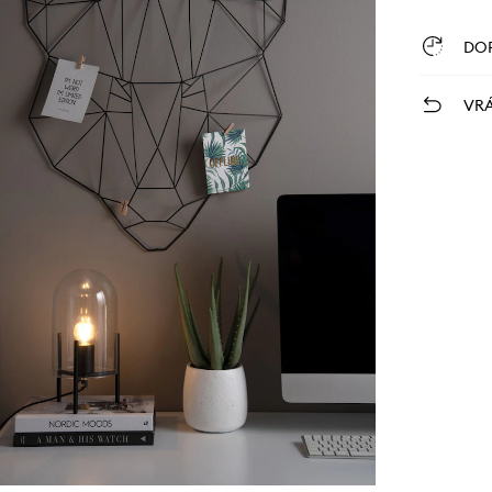
DO
VRÁ