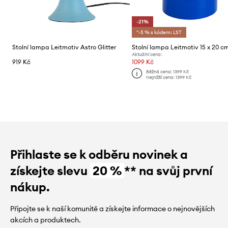
-21%
*-5 % s kódem: LST
Stolní lampa Leitmotiv Astro Glitter
Stolní lampa Leitmotiv 15 x 20 c
Aktuální cena:
919 Kč
1099 Kč
Běžná cena:
1399 Kč
Nejnižší cena:
1399 Kč
Přihlaste se k odběru novinek a
získejte slevu
20 %
** na svůj první
nákup.
Připojte se k naší komunitě a získejte informace o nejnovějších
akcích a produktech.