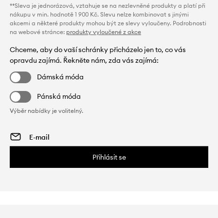
**Sleva je jednorázová, vztahuje se na nezlevněné produkty a platí při
nákupu v min. hodnotě 1 900 Kč. Slevu nelze kombinovat s jinými
akcemi a některé produkty mohou být ze slevy vyloučeny. Podrobnosti
na webové stránce:
produkty vyloučené z akce
Chceme, aby do vaší schránky přicházelo jen to, co vás
opravdu zajímá. Řekněte nám, zda vás zajímá:
Dámská móda
Pánská móda
Výběr nabídky je volitelný.
Přihlásit se