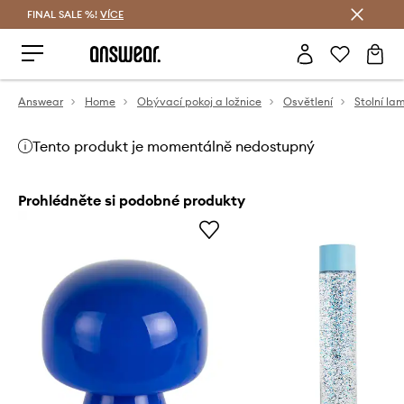
FINAL SALE %!
VÍCE
Ušetřete s Answear Club
Answear
Home
Obývací pokoj a ložnice
Osvětlení
Stolní la
Tento produkt je momentálně nedostupný
Prohlédněte si podobné produkty