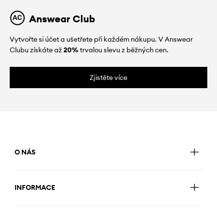
Answear Club
Vytvořte si účet a ušetřete při každém nákupu. V Answear
Clubu získáte až
20%
trvalou slevu z běžných cen.
Zjistěte více
O NÁS
INFORMACE