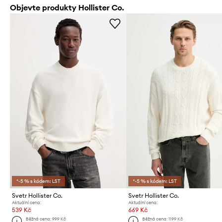
Objevte produkty Hollister Co.
*-5 % s kódem: LST
*-5 % s kódem: LST
Svetr Hollister Co.
Svetr Hollister Co.
Aktuální cena:
Aktuální cena:
539 Kč
669 Kč
Běžná cena:
999 Kč
Běžná cena:
1199 Kč