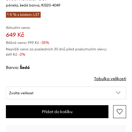
pánský, šedá barva, KI320-4049
*-5 % s kódem: LST
Aktuální cena:
649 Kč
Běžná cena:
999 Kč
-35%
Nejnižší cena za posledních 30 dnů před poskytnutím slevy:
669 Kč
 -2%
Barva:
šedá
Tabulka velikosti
Zvolte velikost
Přidat do košíku