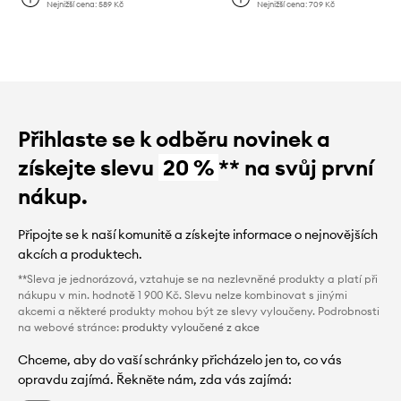
Nejnižší cena:
589 Kč
Nejnižší cena:
709 Kč
Přihlaste se k odběru novinek a
získejte slevu
20 %
** na svůj první
nákup.
Připojte se k naší komunitě a získejte informace o nejnovějších
akcích a produktech.
**Sleva je jednorázová, vztahuje se na nezlevněné produkty a platí při
nákupu v min. hodnotě 1 900 Kč. Slevu nelze kombinovat s jinými
akcemi a některé produkty mohou být ze slevy vyloučeny. Podrobnosti
na webové stránce:
produkty vyloučené z akce
Chceme, aby do vaší schránky přicházelo jen to, co vás
opravdu zajímá. Řekněte nám, zda vás zajímá: