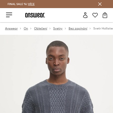
FINAL SALE %!
VÍCE
Ušetřete s Answear Club
Answear
On
Oblečení
Svetry
Bez zapínání
Svetr Holliste