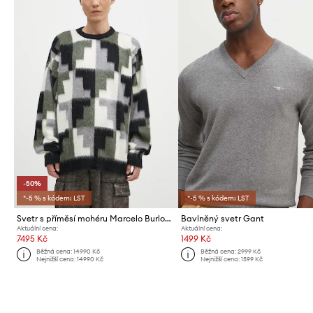
-50%
*-5 % s kódem: LST
*-5 % s kódem: LST
Svetr s příměsí mohéru Marcelo Burlon AOP Damier Cross Knit Crew
Bavlněný svetr Gant
Aktuální cena:
Aktuální cena:
7495 Kč
1499 Kč
Běžná cena:
14990 Kč
Běžná cena:
2999 Kč
Nejnižší cena:
14990 Kč
Nejnižší cena:
1599 Kč