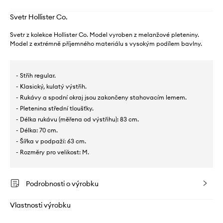
Svetr Hollister Co.
Svetr z kolekce Hollister Co. Model vyroben z melanžové pleteniny.
Model z extrémně příjemného materiálu s vysokým podílem bavlny.
- Střih regular.
- Klasický, kulatý výstřih.
- Rukávy a spodní okraj jsou zakončeny stahovacím lemem.
- Pletenina střední tloušťky.
- Délka rukávu (měřena od výstřihu): 83 cm.
- Délka: 70 cm.
- Šířka v podpaží: 63 cm.
- Rozměry pro velikost: M.
Podrobnosti o výrobku
Vlastnosti výrobku