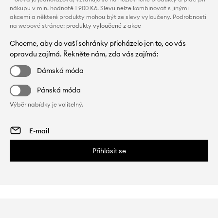
nákupu v min. hodnotě 1 900 Kč. Slevu nelze kombinovat s jinými
akcemi a některé produkty mohou být ze slevy vyloučeny. Podrobnosti
na webové stránce:
produkty vyloučené z akce
Chceme, aby do vaší schránky přicházelo jen to, co vás
opravdu zajímá. Řekněte nám, zda vás zajímá:
Dámská móda
Pánská móda
Výběr nabídky je volitelný.
Přihlásit se