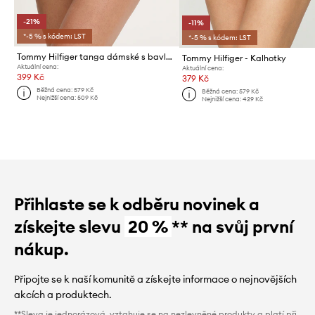
-21%
-11%
*-5 % s kódem: LST
*-5 % s kódem: LST
Tommy Hilfiger tanga dámské s bavlnou
Tommy Hilfiger - Kalhotky
Aktuální cena:
Aktuální cena:
399 Kč
379 Kč
Běžná cena:
579 Kč
Běžná cena:
579 Kč
Nejnižší cena:
509 Kč
Nejnižší cena:
429 Kč
Přihlaste se k odběru novinek a
získejte slevu
20 %
** na svůj první
nákup.
Připojte se k naší komunitě a získejte informace o nejnovějších
akcích a produktech.
**Sleva je jednorázová, vztahuje se na nezlevněné produkty a platí při