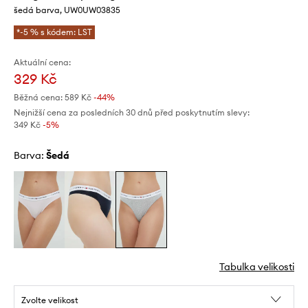
šedá barva, UW0UW03835
*-5 % s kódem: LST
Aktuální cena:
329 Kč
Běžná cena:
589 Kč
-44%
Nejnižší cena za posledních 30 dnů před poskytnutím slevy:
349 Kč
 -5%
Barva:
šedá
Tabulka velikosti
Zvolte velikost