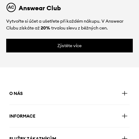
Answear Club
Vytvořte si účet a ušetřete při každém nákupu. V Answear
Clubu získáte až
20%
trvalou slevu z běžných cen.
Zjistěte více
O NÁS
INFORMACE
SLUŽBY ZÁKAZNÍKŮM