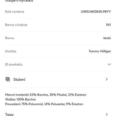
Údaje o výrobku
Kód výrobce
UW0UW03835.9BYY
Barva výrobce
P61
Barva
šedá
Značka
Tommy Hilfiger
ID produktu
Složení
Hlavní materiál: 53% Bavlna, 35% Modal, 12% Elastan
Vložka: 100% Bavlna
Provedení: 75% Polyamid, 16% Polyester, 9% Elastan
Tagy