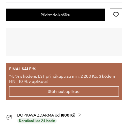
Přidat do košíku
FINAL SALE %
*-5 % s kódem: LST při nákupu za min. 2 200 Kč. S kódem
FIN: -10 % v aplikaci!
Stáhnout aplikaci
DOPRAVA ZDARMA od
1800 Kč
Doručení i do 24 hodin