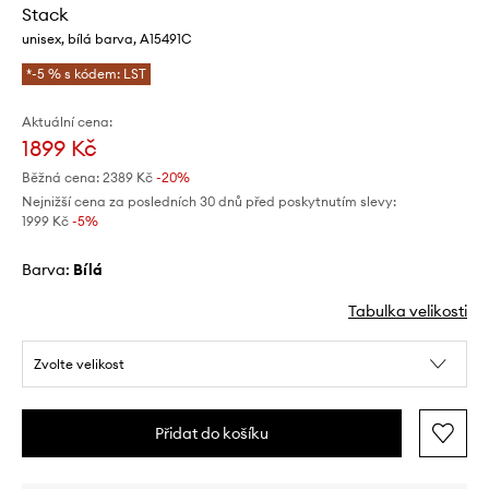
Stack
unisex, bílá barva, A15491C
*-5 % s kódem: LST
Aktuální cena:
1899 Kč
Běžná cena:
2389 Kč
-20%
Nejnižší cena za posledních 30 dnů před poskytnutím slevy:
1999 Kč
 -5%
Barva:
bílá
Tabulka velikosti
Zvolte velikost
Přidat do košíku