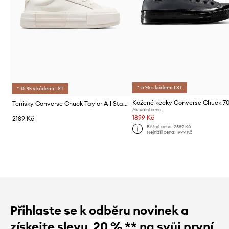
*-5 % s kódem: LST
*-15 % s kódem: LST
Kožené kecky Converse Chuck 7
Tenisky Converse Chuck Taylor All Star Cruise
Aktuální cena:
1899 Kč
2189 Kč
Běžná cena:
2589 Kč
Nejnižší cena:
1999 Kč
Přihlaste se k odběru novinek a
získejte slevu
20 %
** na svůj první