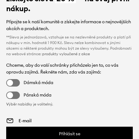
nákup.
Připojte se k naší komunitě a získejte informace o nejnovějších
akcích a produktech.
**Sleva je jednorázová, vztahuje se na nezlevněné produkty a platí při
nákupu v min. hodnotě 1 900 Kč. Slevu nelze kombinovat s jinými
akcemi a některé produkty mohou být ze slevy vyloučeny. Podrobnosti
na webové stránce:
produkty vyloučené z akce
Chceme, aby do vaší schránky přicházelo jen to, co vás
opravdu zajímá. Řekněte nám, zda vás zajímá:
Dámská móda
Pánská móda
Výběr nabídky je volitelný.
Přihlásit se