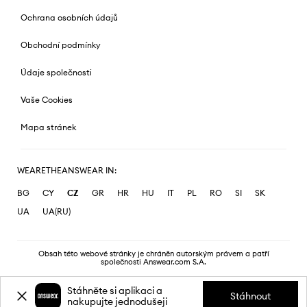
Ochrana osobních údajů
Obchodní podmínky
Údaje společnosti
Vaše Cookies
Mapa stránek
WEARETHEANSWEAR IN:
BG
CY
CZ
GR
HR
HU
IT
PL
RO
SI
SK
UA
UA(RU)
Obsah této webové stránky je chráněn autorským právem a patří
společnosti Answear.com S.A.
Stáhněte si aplikaci a
Stáhnout
nakupujte jednodušeji