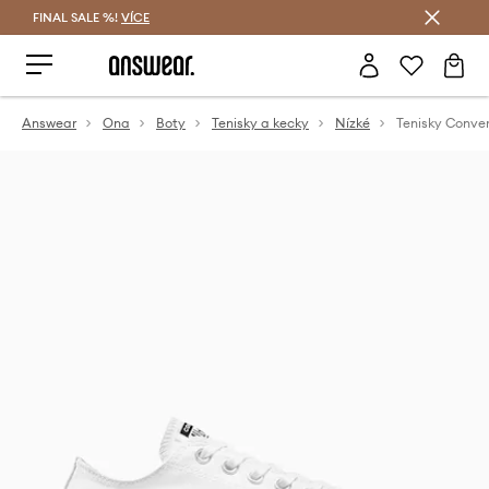
FINAL SALE %!
VÍCE
Ušetřete s Answear Club
Answear
Ona
Boty
Tenisky a kecky
Nízké