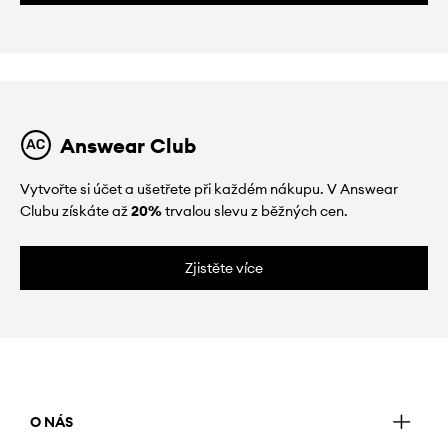
Answear Club
Vytvořte si účet a ušetřete při každém nákupu. V Answear
Clubu získáte až
20%
trvalou slevu z běžných cen.
Zjistěte více
O NÁS