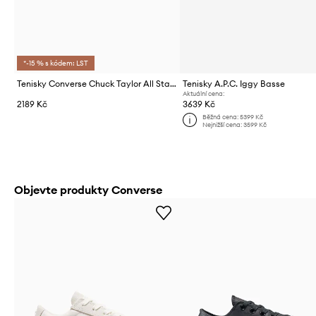
*-15 % s kódem: LST
Tenisky Converse Chuck Taylor All Star Cruise
Tenisky A.P.C. Iggy Basse
Aktuální cena:
2189 Kč
3639 Kč
Běžná cena:
5399 Kč
Nejnižší cena:
3599 Kč
Objevte produkty Converse