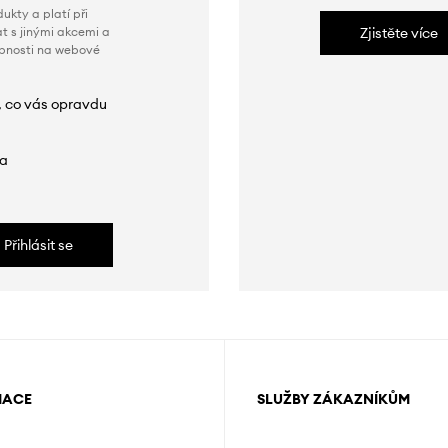
ukty a platí při
t s jinými akcemi a
Zjistěte více
obnosti na webové
, co vás opravdu
da
Přihlásit se
MACE
SLUŽBY ZÁKAZNÍKŮM