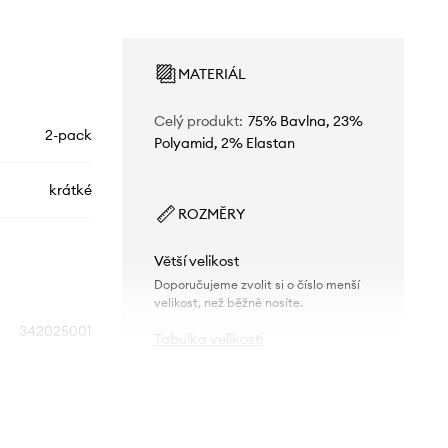
MATERIÁL
Celý produkt
:
75% Bavlna, 23%
2-pack
Polyamid, 2% Elastan
krátké
ROZMĚRY
Větší velikost
Doporučujeme zvolit si o číslo menší
velikost, než běžně nosíte.
342025001
Tabulka velikosti
300
bílá