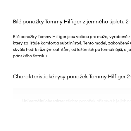
Bílé ponožky Tommy Hilfiger z jemného úpletu 2-
Bílé ponožky Tommy Hilfiger jsou volbou pro muže, vyrobené 
který zajišťuje komfort a subtilní styl. Tento model, zakonče
skvěle hodí k různým outfitům, od ležérních po formálnější, a
pánského šatníku.
Charakteristické rysy ponožek Tommy Hilfiger 2
Univerzální charakter
těchto ponožek přispívá k jejich 
situacích
Krátká délka
, sahající nad kotník, umožňuje volnou komb
botami