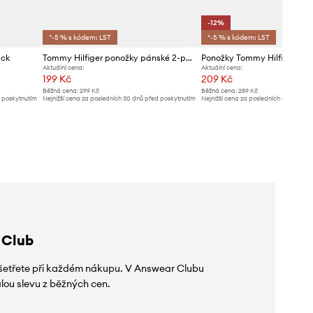
-12%
*-5 % s kódem: LST
*-5 % s kódem: LST
ack
Tommy Hilfiger ponožky pánské 2-pack
Ponožky Tommy Hilfiger 2-
Aktuální cena:
Aktuální cena:
199 Kč
209 Kč
Běžná cena:
299 Kč
Běžná cena:
289 Kč
d poskytnutím
Nejnižší cena za posledních 30 dnů před poskytnutím
Nejnižší cena za posledních 30 dnů př
slevy:
209 Kč
slevy:
239 Kč
 Club
 ušetřete při každém nákupu. V Answear Clubu
lou slevu z běžných cen.