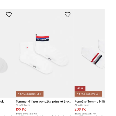
Tommy Hilfiger
-12%
*-5 % s kódem: LST
*-5 % s kódem: LST
ack
Tommy Hilfiger ponožky pánské 2-pack
Ponožky Tommy Hilfiger 2-
Aktuální cena:
Aktuální cena:
199 Kč
209 Kč
Běžná cena:
299 Kč
Běžná cena:
289 Kč