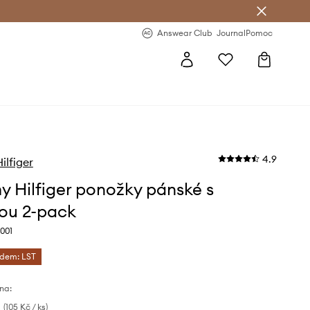
Answear Club
- 20 % na první objednávku
Answear Club
Journal
Pomoc
4.9
lfiger
 Hilfiger ponožky pánské s
ou 2-pack
001
ódem: LST
na:
(105 Kč / ks)