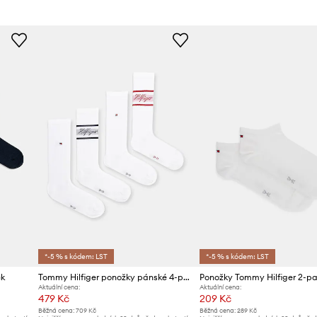
ho šatníku
Značka
 po celý den
Výrobce
y dodává styl
ID produktu
*-5 % s kódem: LST
*-5 % s kódem: LST
ck
Tommy Hilfiger ponožky pánské 4-pack
Ponožky Tommy Hilfiger 2-p
Aktuální cena:
Aktuální cena:
479 Kč
209 Kč
Běžná cena:
709 Kč
Běžná cena:
289 Kč