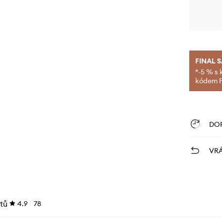
FINAL 
*-5 % s 
kódem FI
DO
VRÁ
tů
4.9
78