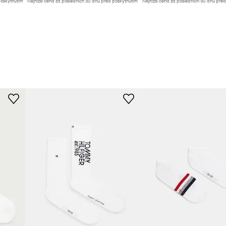
poskytnutím
Nejnižší cena za posledních 30 dnů před poskytnutím
Nejnižší cena za posledních 30 dnů pře
slevy:
509 Kč
slevy:
225 Kč