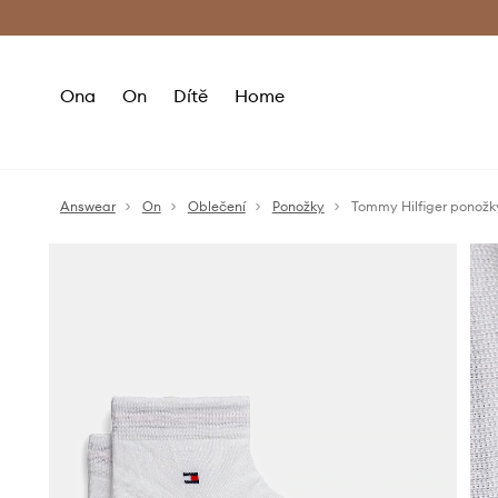
Premium Fashion Benefits
Doručení a vr
Ona
On
Dítě
Home
Answear
On
Oblečení
Ponožky
Tommy Hilfiger ponožk