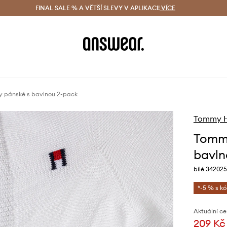
ácení zdarma (od 1800 Kč)
FINAL SALE % A VĚTŠÍ SLEVY V APLIKACI!
Doručení i do 24 h
VÍCE
Ušetřete s 
y pánské s bavlnou 2-pack
Tommy Hi
Tommy
bavln
bílé 342025
*-5 % s k
Aktuální ce
209 Kč