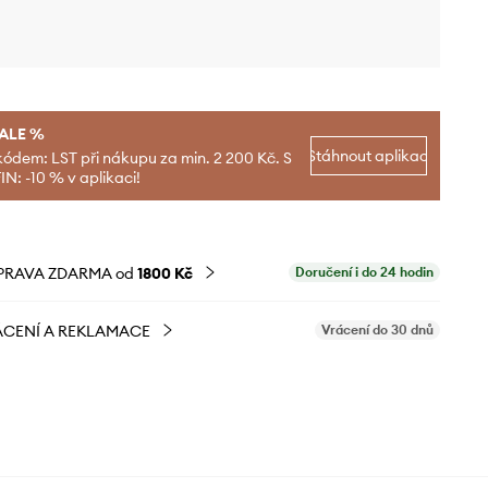
SALE %
Stáhnout aplikaci
kódem: LST při nákupu za min. 2 200 Kč. S
N: -10 % v aplikaci!
PRAVA ZDARMA od
1800 Kč
Doručení i do 24 hodin
CENÍ A REKLAMACE
Vrácení do 30 dnů