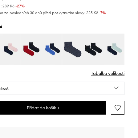
:
289 Kč
-27%
na za posledních 30 dnů před poskytnutím slevy:
225 Kč
 -7%
lá
Tabulka velikosti
likost
Přidat do košíku