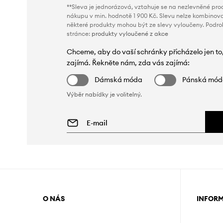
**Sleva je jednorázová, vztahuje se na nezlevněné prod
nákupu v min. hodnotě 1 900 Kč. Slevu nelze kombinova
některé produkty mohou být ze slevy vyloučeny. Podr
stránce:
produkty vyloučené z akce
Chceme, aby do vaší schránky přicházelo jen to
zajímá. Řekněte nám, zda vás zajímá:
Dámská móda
Pánská mó
Výběr nabídky je volitelný.
O NÁS
INFOR