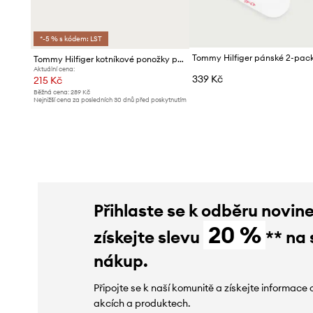
*-5 % s kódem: LST
Tommy Hilfiger pánské 2-pac
Tommy Hilfiger kotníkové ponožky pánské s bavlnou 2-pack
Aktuální cena:
339 Kč
215 Kč
Běžná cena:
289 Kč
Nejnižší cena za posledních 30 dnů před poskytnutím
slevy:
229 Kč
Přihlaste se k odběru novin
20 %
získejte slevu
** na 
nákup.
Připojte se k naší komunitě a získejte informace 
akcích a produktech.