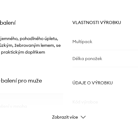
balení
VLASTNOSTI VÝROBKU
z jemného, pohodlného úpletu,
Multipack
ný úzkým, žebrovaným lemem, se
 je praktickým doplňkem
Délka ponožek
-balení pro muže
ÚDAJE O VÝROBKU
Kód výrobce
nošení v mnoha
Zobrazit více
Barva výrobce
inaci s různými
Barva