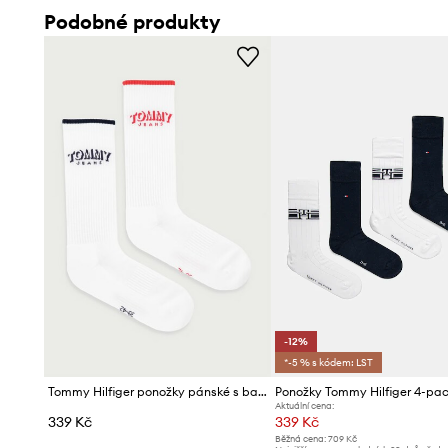
Podobné produkty
Sada dvou párů
ponožek tvoří praktický doplněk pánské
Tenký a jemný úplet
zajišťuje lehkost a pohodlí při nošení
Úzký, žebrovaný lem
drží ponožky na místě a logo značk
-12%
*-5 % s kódem: LST
Tommy Hilfiger ponožky pánské s bavlnou 2-pack
Ponožky Tommy Hilfiger 4-pa
Aktuální cena:
339 Kč
339 Kč
Běžná cena:
709 Kč