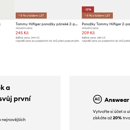
-12%
*-5 % s kódem: LST
*-5 % s kódem: LST
k
Tommy Hilfiger ponožky pánské 2-pack
Ponožky Tommy Hilfiger 2-p
Aktuální cena:
Aktuální cena:
245 Kč
209 Kč
Běžná cena:
349 Kč
Běžná cena:
289 Kč
Nejnižší cena za posledních 30 dnů před poskytnutím
Nejnižší cena za posledních 30 dnů pře
slevy:
259 Kč
slevy:
239 Kč
ek a
svůj první
Answear
Vytvořte si účet a
získáte až
20%
trva
o nejnovějších