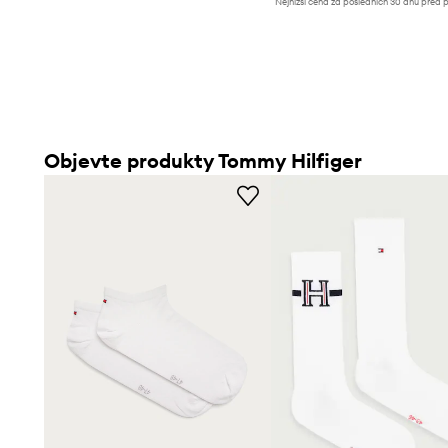
Nejnižší cena za posledních 30 dnů před 
slevy:
389 Kč
Objevte produkty Tommy Hilfiger