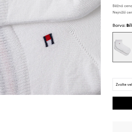
Běžná cena
Nejnižší ce
Barva:
bí
Zvolte ve