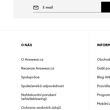
O NÁS
INFOR
O Answear.cz
Obchod
Recenze Answear.cz
Další p
Spolupráce
Blog A
Společenská odpovědnost
Pravidl
Nahlašování porušení
Program
(whistleblowing)
Mobilní
Ochrana osobních údajů