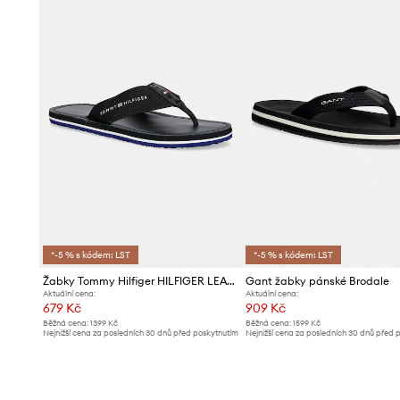
*-5 % s kódem: LST
*-5 % s kódem: LST
Žabky Tommy Hilfiger HILFIGER LEATHER BEACH SANDAL
Gant žabky pánské Brodale
Aktuální cena:
Aktuální cena:
679 Kč
909 Kč
Běžná cena:
1399 Kč
Běžná cena:
1599 Kč
Nejnižší cena za posledních 30 dnů před poskytnutím
Nejnižší cena za posledních 30 dnů před 
slevy:
709 Kč
slevy:
969 Kč