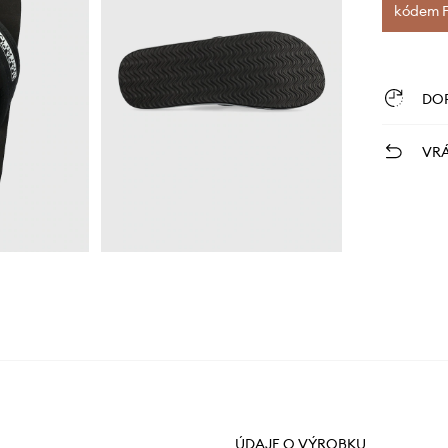
kódem FI
DO
VRÁ
ÚDAJE O VÝROBKU