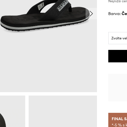
Nejnižší ce
Barva:
č
Zvolte ve
FINAL 
*-5 % s 