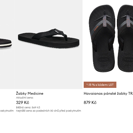
*-15 % s kódem: LST
Žabky Medicine
Aktuální cena:
329 Kč
879 Kč
Běžná cena:
569 Kč
poskytnutím
Nejnižší cena za posledních 30 dnů před poskytnutím
slevy:
329 Kč