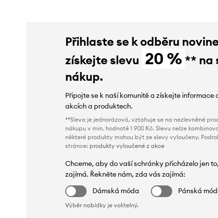
Přihlaste se k odběru novin
20 %
získejte slevu
** na 
nákup.
Připojte se k naší komunitě a získejte informace 
akcích a produktech.
**Sleva je jednorázová, vztahuje se na nezlevněné prod
nákupu v min. hodnotě 1 900 Kč. Slevu nelze kombinova
některé produkty mohou být ze slevy vyloučeny. Podr
stránce:
produkty vyloučené z akce
Chceme, aby do vaší schránky přicházelo jen to
zajímá. Řekněte nám, zda vás zajímá:
Dámská móda
Pánská mó
Výběr nabídky je volitelný.