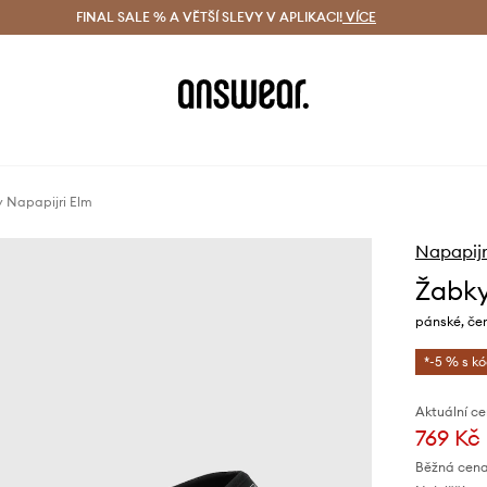
ácení zdarma (od 1800 Kč)
FINAL SALE % A VĚTŠÍ SLEVY V APLIKACI!
Doručení i do 24 h
VÍCE
Ušetřete s 
 Napapijri Elm
Napapijr
Žabky
pánské, če
*-5 % s k
Aktuální ce
769 Kč
Běžná cena