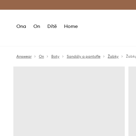
Premium Fashion Benefits
Doručení a vr
Ona
On
Dítě
Home
Answear
On
Boty
Sandály a pantofle
Žabky
Žabky