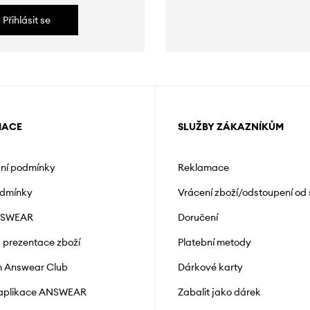
Přihlásit se
MACE
SLUŽBY ZÁKAZNÍKŮM
ní podmínky
Reklamace
odmínky
Vrácení zboží/odstoupení od
NSWEAR
Doručení
a prezentace zboží
Platební metody
 Answear Club
Dárkové karty
 aplikace ANSWEAR
Zabalit jako dárek