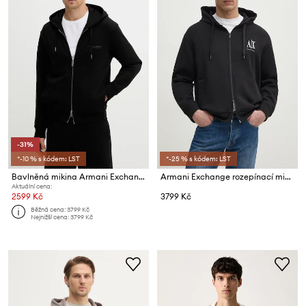
-31%
*-10 % s kódem: LST
*-25 % s kódem: LST
Bavlněná mikina Armani Exchange
Armani Exchange rozepínací mikina s kapucí pánská s bavlnou
Aktuální cena:
2599 Kč
3799 Kč
Běžná cena:
3799 Kč
Nejnižší cena:
3799 Kč