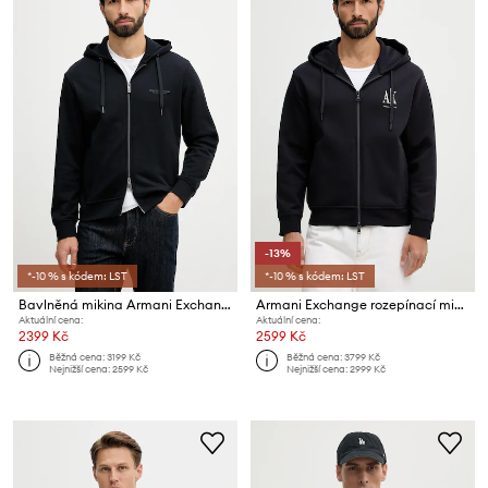
-13%
*-10 % s kódem: LST
*-10 % s kódem: LST
Bavlněná mikina Armani Exchange
Armani Exchange rozepínací mikina s kapucí pánská s bavlnou
Aktuální cena:
Aktuální cena:
2399 Kč
2599 Kč
Běžná cena:
3199 Kč
Běžná cena:
3799 Kč
Nejnižší cena:
2599 Kč
Nejnižší cena:
2999 Kč