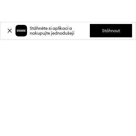
Stáhněte si aplikaci a
Stáhnout
nakupujte jednodušeji
Přihlaste se k odběru novinek a
získejte slevu
20 %
** na svůj první
nákup.