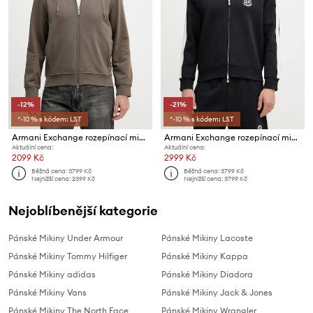
-12%
-21%
*-10 % s kódem: LST
*-10 % s kódem: LST
Armani Exchange rozepínací mikina s kapucí pánská bavlněná
Armani Exchange rozepínací mikina pánská s bavlnou
Aktuální cena:
Aktuální cena:
2099 Kč
2999 Kč
Běžná cena:
3799 Kč
Běžná cena:
3799 Kč
Nejnižší cena:
2399 Kč
Nejnižší cena:
3799 Kč
Nejoblíbenější kategorie
Pánské Mikiny Under Armour
Pánské Mikiny Lacoste
Pánské Mikiny Tommy Hilfiger
Pánské Mikiny Kappa
Pánské Mikiny adidas
Pánské Mikiny Diadora
Pánské Mikiny Vans
Pánské Mikiny Jack & Jones
Pánské Mikiny The North Face
Pánské Mikiny Wrangler