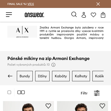
FINAL SALE %!
VÍCE
Ušetřete s Answear Club
Značka Armani Exchange byla založena v roce
1991 a rychle se proslavila díky vysoce kvalitním
produktům inspirovaným pouliční módou a
taneční hudbou. Giorgio Armani, inspirovaný
myšlenkami z života metropole, chtěl vytvořit značku, která zachycuje
ducha města. Značka Armani Exchange se stala symbolem "městského
stylu".
Pánské mikiny na zip Armani Exchange
Počet vybraných produktů: 10
bundy
džíny
kabáty
kalhoty
košile
Filtr