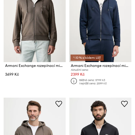
*-10 % s kódem: LST
Armani Exchange rozepínací mikina s kapucí pánská bavlněná
Armani Exchange rozepínací mikina s kapucí pánská bavlněná
Aktuální cena:
3699 Kč
2399 Kč
Běžná cena:
3799 Kč
Nejnižší cena:
2599 Kč