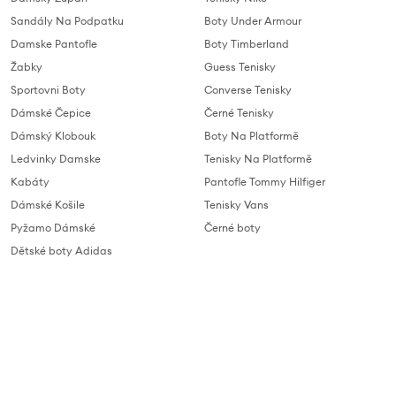
Sandály Na Podpatku
Boty Under Armour
Damske Pantofle
Boty Timberland
Žabky
Guess Tenisky
Sportovni Boty
Converse Tenisky
Dámské Čepice
Černé Tenisky
Dámský Klobouk
Boty Na Platformě
Ledvinky Damske
Tenisky Na Platformě
Kabáty
Pantofle Tommy Hilfiger
Dámské Košile
Tenisky Vans
Pyžamo Dámské
Černé boty
Dětské boty Adidas