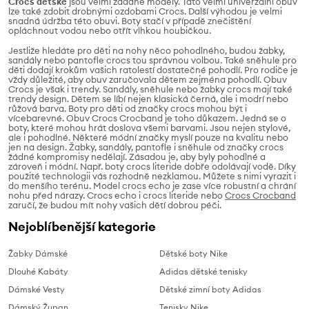
Crocs dětské
jsou velmi žádané modely. Tato velmi univerzální obuv
lze také zdobit drobnými ozdobami Crocs. Další výhodou je velmi
snadná údržba této obuvi. Boty stačí v případě znečištění
opláchnout vodou nebo otřít vlhkou houbičkou.
Jestliže hledáte pro děti na nohy něco pohodlného, budou žabky,
sandály nebo pantofle crocs tou správnou volbou. Také sněhule pro
děti dodají krokům vašich ratolestí dostatečné pohodlí. Pro rodiče je
vždy důležité, aby obuv zaručovala dětem zejména pohodlí. Obuv
Crocs je však i trendy. Sandály, sněhule nebo žabky crocs mají také
trendy design. Dětem se líbí nejen klasická černá, ale i modrí nebo
růžová barva. Boty pro děti od značky crocs mohou být i
vícebarevné. Obuv Crocs Crocband je toho důkazem. Jedná se o
boty, které mohou hrát doslova všemi barvami. Jsou nejen stylové,
ale i pohodlné. Některé módní značky myslí pouze na kvalitu nebo
jen na design. Žabky, sandály, pantofle i sněhule od značky crocs
žádné kompromisy nedělají. Zásadou je, aby byly pohodlné a
zároveň i módní. Např. boty crocs literide dobře odolávají vodě. Díky
použité technologii vás rozhodně nezklamou. Můžete s nimi vyrazit i
do menšího terénu. Model crocs echo je zase více robustní a chrání
nohu před nárazy. Crocs echo i crocs literide nebo
Crocs Crocband
zaručí, že budou mít nohy vašich dětí dobrou péči.
Nejoblíbenější kategorie
Žabky Dámské
Dětské boty Nike
Dlouhé Kabáty
Adidas dětské tenisky
Dámské Vesty
Dětské zimní boty Adidas
Dámský Župan
Tenisky Nike