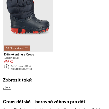
*-5 % s kódem: LST
Dětské sněhule Crocs
Aktuální cena:
679 Kč
Běžná cena:
1399 Kč
Nejnižší cena:
709 Kč
Zobrazit také:
Zimní
Crocs dětské – barevná zábava pro děti