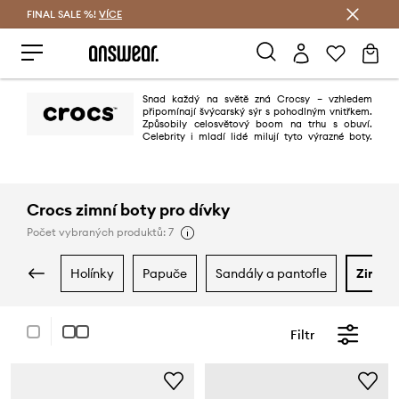
FINAL SALE %!
VÍCE
Ušetřete s Answear Club
Snad každý na světě zná Crocsy – vzhledem
připomínají švýcarský sýr s pohodlným vnitřkem.
Způsobily celosvětový boom na trhu s obuví.
Celebrity i mladí lidé milují tyto výrazné boty.
Kromě nejoblíbenějších dřeváků, v nabídce značky naleznete obuv pro
každou příležitost.
Crocs zimní boty pro dívky
Počet vybraných produktů: 7
holínky
papuče
sandály a pantofle
zimní
Filtr