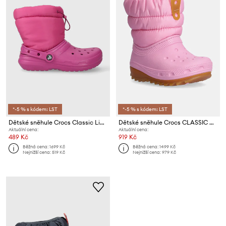
*-5 % s kódem: LST
*-5 % s kódem: LST
Dětské sněhule Crocs Classic Lined Neo Puff
Dětské sněhule Crocs CLASSIC NEO PUFF BOOT
Aktuální cena:
Aktuální cena:
489 Kč
919 Kč
Běžná cena:
1699 Kč
Běžná cena:
1499 Kč
Nejnižší cena:
519 Kč
Nejnižší cena:
979 Kč