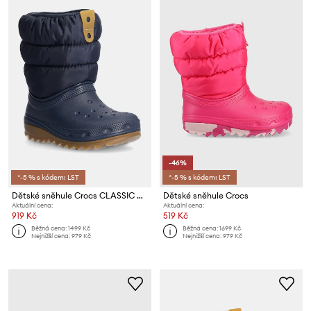
-46%
*-5 % s kódem: LST
*-5 % s kódem: LST
Dětské sněhule Crocs CLASSIC NEO PUFF BOOT
Dětské sněhule Crocs
Aktuální cena:
Aktuální cena:
919 Kč
519 Kč
Běžná cena:
1499 Kč
Běžná cena:
1699 Kč
Nejnižší cena:
979 Kč
Nejnižší cena:
979 Kč