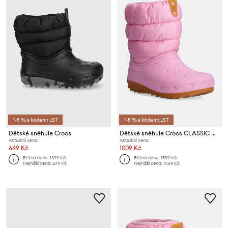
*-5 % s kódem: LST
*-5 % s kódem: LST
Dětské sněhule Crocs
Dětské sněhule Crocs CLASSIC NEO PUFF BOOT
Aktuální cena:
Aktuální cena:
649 Kč
1009 Kč
Běžná cena:
1399 Kč
Běžná cena:
1599 Kč
Nejnižší cena:
679 Kč
Nejnižší cena:
1069 Kč