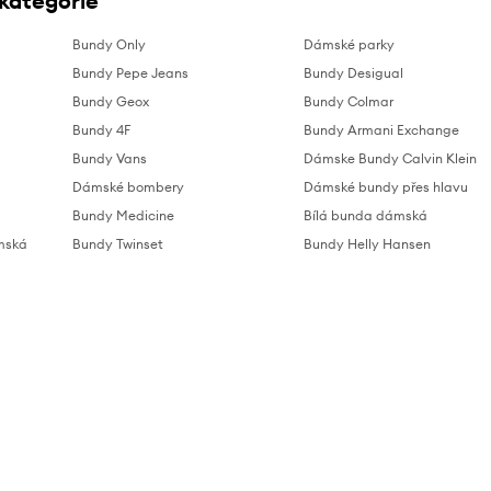
 kategorie
Bundy Only
Dámské parky
Bundy Pepe Jeans
Bundy Desigual
Bundy Geox
Bundy Colmar
Bundy 4F
Bundy Armani Exchange
Bundy Vans
Dámske Bundy Calvin Klein
Dámské bombery
Dámské bundy přes hlavu
Bundy Medicine
Bílá bunda dámská
mská
Bundy Twinset
Bundy Helly Hansen