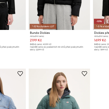
-10%
*-10 % s kódem: LST
*-5 % s kó
Bunda Dickies
Dickies p
Aktuální cena:
Aktuální cena:
2199 Kč
1699 Kč
Běžná cena:
4099 Kč
Běžná cena:
3
nů před poskytnutím
Nejnižší cena za posledních 30 dnů před poskytnutím
Nejnižší cena 
slevy:
2299 Kč
slevy:
1899 Kč