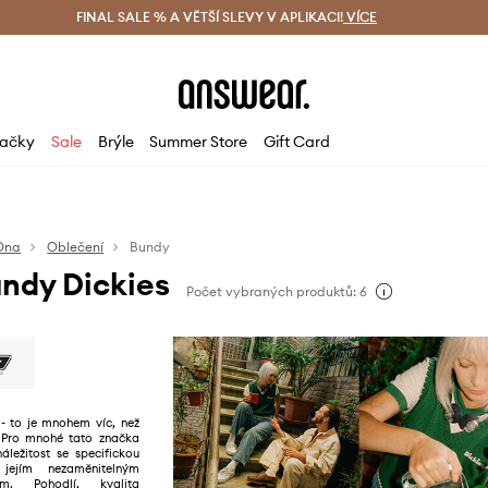
ácení zdarma (od 1800 Kč)
FINAL SALE % A VĚTŠÍ SLEVY V APLIKACI!
Doručení i do 24 h
VÍCE
Ušetřete s 
ačky
Sale
Brýle
Summer Store
Gift Card
Ona
Oblečení
Bundy
ndy Dickies
Počet vybraných produktů: 6
- to je mnohem víc, než
 Pro mnohé tato značka
áležitost se specifickou
 jejím nezaměnitelným
em. Pohodlí, kvalita