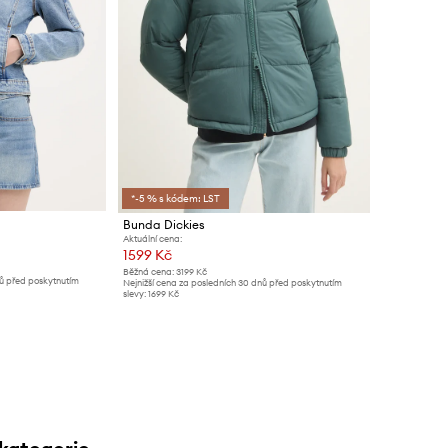
*-5 % s kódem: LST
Bunda Dickies
Aktuální cena:
1599 Kč
Běžná cena:
3199 Kč
nů před poskytnutím
Nejnižší cena za posledních 30 dnů před poskytnutím
slevy:
1699 Kč