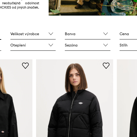
neobyčejná odolnost
DICKIES od jiných značek.
Velikost výrobce
Barva
Cena
Oteplení
Sezóna
Střih