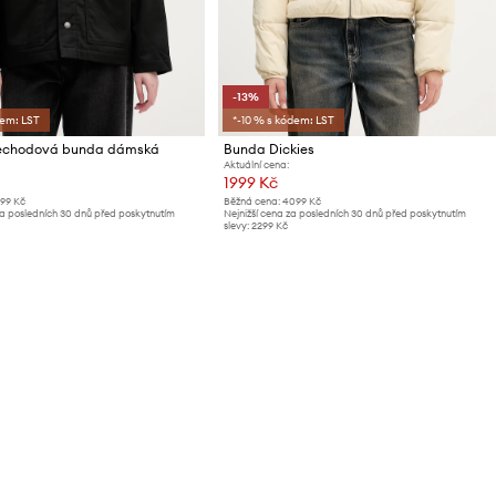
-13%
dem: LST
*-10 % s kódem: LST
řechodová bunda dámská
Bunda Dickies
Aktuální cena:
1999 Kč
199 Kč
Běžná cena:
4099 Kč
za posledních 30 dnů před poskytnutím
Nejnižší cena za posledních 30 dnů před poskytnutím
slevy:
2299 Kč