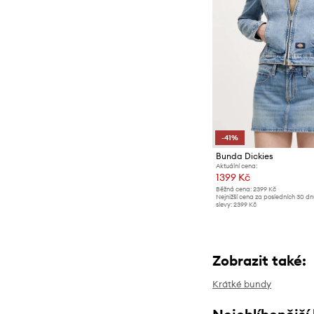
-41%
Bunda Dickies
Aktuální cena:
1399 Kč
Běžná cena:
2399 Kč
Nejnižší cena za posledních 30 d
slevy:
2399 Kč
Zobrazit také:
Krátké bundy