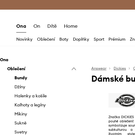
Premium Fashion Benefits
Doručení a vr
Ona
On
Dítě
Home
Novinky
Oblečení
Boty
Doplňky
Sport
Prémium
Zn
Ona
Oblečení
Answear
Dickies
Dámské bu
Bundy
Džíny
Halenky a košile
Kalhoty a legíny
Mikiny
Značka DICKIES 
pouhé oblečení!
Sukně
symbolizuje soun
subkulturou a
Svetry
životním styl