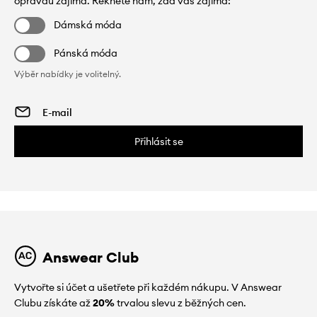
opravdu zajímá. Řekněte nám, zda vás zajímá:
Dámská móda
Pánská móda
Výběr nabídky je volitelný.
Přihlásit se
Answear Club
Vytvořte si účet a ušetřete při každém nákupu. V Answear
Clubu získáte až
20%
trvalou slevu z běžných cen.