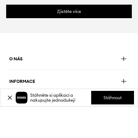
Zjistěte více
O NÁS
INFORMACE
Stáhněte si aplikaci a
Stáhnout
nakupujte jednodušeji
SLUŽBY ZÁKAZNÍKŮM
MOBILNÍ APLIKACE