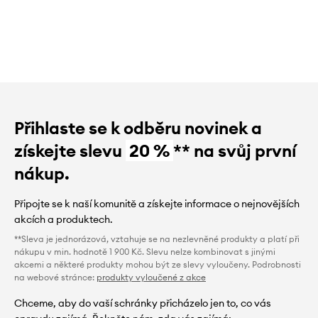
Přihlaste se k odběru novinek a
získejte slevu
20 %
** na svůj první
nákup.
Připojte se k naší komunitě a získejte informace o nejnovějších
akcích a produktech.
**Sleva je jednorázová, vztahuje se na nezlevněné produkty a platí při
nákupu v min. hodnotě 1 900 Kč. Slevu nelze kombinovat s jinými
akcemi a některé produkty mohou být ze slevy vyloučeny. Podrobnosti
na webové stránce:
produkty vyloučené z akce
Chceme, aby do vaší schránky přicházelo jen to, co vás