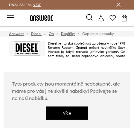
FINAL SALE %!
VÍCE
Ušetřete s Answear Club
Answear
Diesel
On
Doplňky
Čepice a klobouky
Diesel je italská společnost založená v roce 1978
Renzem Rossem. Známá módní novinářka Suzy
Menkes jej kdysi nazvala „riflovým géniem“. On
sám tvrdí, že Diesel neprodává oblečení, pouze
životní styl. Diesel se považuje za značku pro originální a nezávislé lidi,
kteří nemají strach žít svůj život. Charakter skvěle vyjadřují také reklamní
kampaně – vždy zábavné a odvážné.
Tyto produkty jsou momentálně nedostupné, ale
máme pro vás jiné skvělé nabídky! Podívejte se
na naši nabídku.
Více