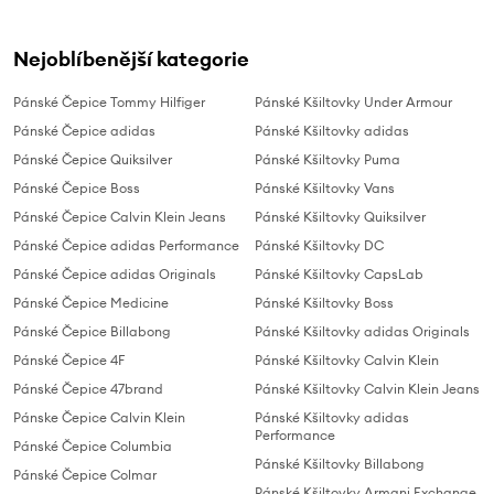
Nejoblíbenější kategorie
Pánské Čepice Tommy Hilfiger
Pánské Kšiltovky Under Armour
Pánské Čepice adidas
Pánské Kšiltovky adidas
Pánské Čepice Quiksilver
Pánské Kšiltovky Puma
Pánské Čepice Boss
Pánské Kšiltovky Vans
Pánské Čepice Calvin Klein Jeans
Pánské Kšiltovky Quiksilver
Pánské Čepice adidas Performance
Pánské Kšiltovky DC
Pánské Čepice adidas Originals
Pánské Kšiltovky CapsLab
Pánské Čepice Medicine
Pánské Kšiltovky Boss
Pánské Čepice Billabong
Pánské Kšiltovky adidas Originals
Pánské Čepice 4F
Pánské Kšiltovky Calvin Klein
Pánské Čepice 47brand
Pánské Kšiltovky Calvin Klein Jeans
Pánske Čepice Calvin Klein
Pánské Kšiltovky adidas
Performance
Pánské Čepice Columbia
Pánské Kšiltovky Billabong
Pánské Čepice Colmar
Pánské Kšiltovky Armani Exchange