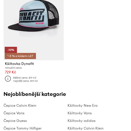
-10%
*-5 % s kódem: LST
Kšiltovka Dynafit
Aktuální cena:
729 Kč
Běžná cena:
819 Kč
Nejnižší cena:
819 Kč
Nejoblíbenější kategorie
Čepice Calvin Klein
Kšiltovky New Era
Čepice Vans
Kšiltovky Vans
Čepice Guess
Kšiltovky adidas
Čepice Tommy Hilfiger
Kšiltovky Calvin Klein