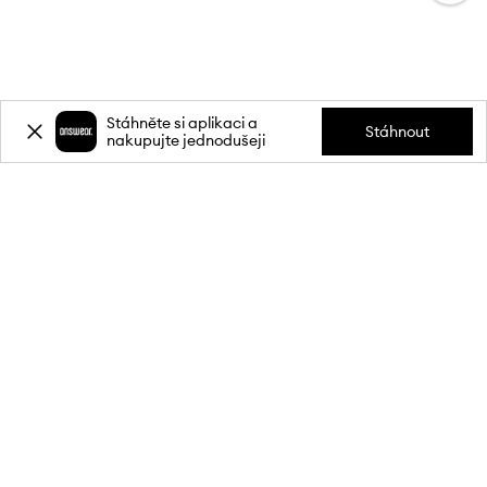
Stáhněte si aplikaci a
Stáhnout
nakupujte jednodušeji
Přihlaste se k odběru novinek a
získejte slevu
20 %
** na svůj první
nákup.