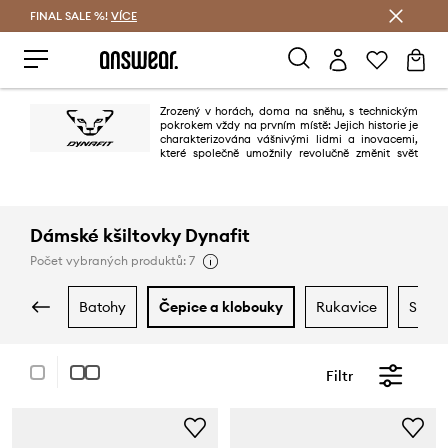
FINAL SALE %!
VÍCE
Ušetřete s Answear Club
Zrozený v horách, doma na sněhu, s technickým
pokrokem vždy na prvním místě: Jejich historie je
charakterizována vášnivými lidmi a inovacemi,
které společně umožnily revolučně změnit svět
horských a lyžařských sportů.
Dámské kšiltovky Dynafit
Počet vybraných produktů: 7
batohy
čepice a klobouky
rukavice
spor
Filtr