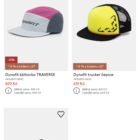
-11%
*-5 % s kódem: LST
*-5 % s kódem: LST
Dynafit kšiltovka TRAVERSE
Dynafit trucker čepice
Aktuální cena:
Aktuální cena:
829 Kč
619 Kč
Běžná cena:
939 Kč
Běžná cena:
819 Kč
Nejnižší cena:
939 Kč
Nejnižší cena:
649 Kč