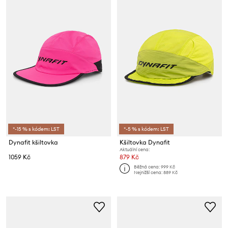
*-15 % s kódem: LST
*-5 % s kódem: LST
Dynafit kšiltovka
Kšiltovka Dynafit
Aktuální cena:
1059 Kč
879 Kč
Běžná cena:
999 Kč
Nejnižší cena:
889 Kč