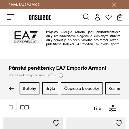
FINAL SALE %!
VÍCE
Ušetřete s Answear Club
Projekty Giorgio Armani jsou charakteristické
díky své nadčasové eleganci a klasickým střihům
díky čemuž je oblečení vhodné pro téměř každou
příležitost. Kolekci EA7 zbožňují milovníci sportu
a fyzické aktivity.
Pánské peněženky EA7 Emporio Armani
Počet vybraných produktů: 2
batohy
brýle
čepice a klobouky
kosmetick
Filtr