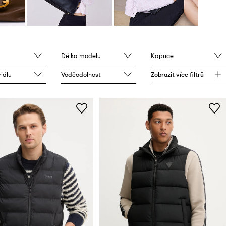
Délka modelu
Kapuce
iálu
Voděodolnost
Zobrazit více filtrů