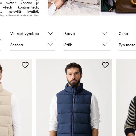
o světa”. Značka je
všech kontinentech,
y nejvyšší kvalitě,
m, věrnosti nejnovějším
dno zapamatovatelným
Velikost výrobce
Barva
Cena
Sezóna
Střih
Typ mater