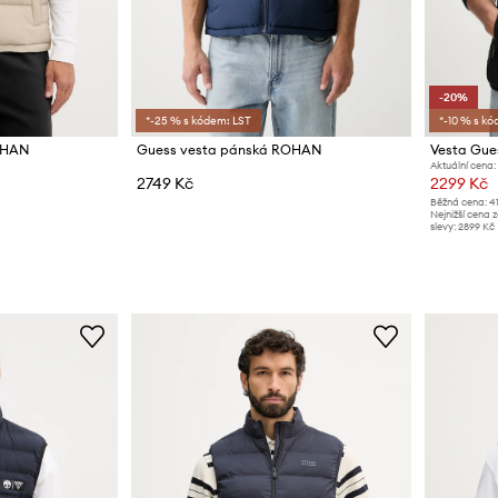
-20%
*-25 % s kódem: LST
*-10 % s kó
OHAN
Guess vesta pánská ROHAN
Vesta Gue
Aktuální cena:
2749 Kč
2299 Kč
Běžná cena:
4
Nejnižší cena 
slevy:
2899 Kč