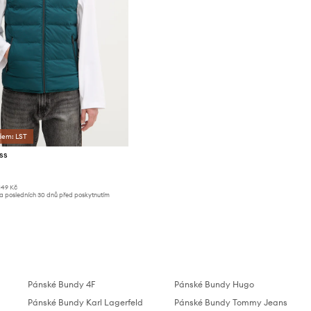
dem: LST
ss
149 Kč
za posledních 30 dnů před poskytnutím
Pánské Bundy 4F
Pánské Bundy Hugo
Pánské Bundy Karl Lagerfeld
Pánské Bundy Tommy Jeans