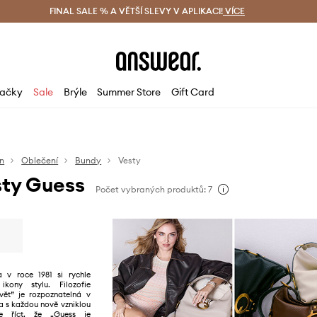
ácení zdarma (od 1800 Kč)
FINAL SALE % A VĚTŠÍ SLEVY V APLIKACI!
Doručení i do 24 h
VÍCE
Ušetřete s 
ačky
Sale
Brýle
Summer Store
Gift Card
n
Oblečení
Bundy
Vesty
sty Guess
Počet vybraných produktů: 7
 v roce 1981 si rychle
ikony stylu. Filozofie
vět” je rozpoznatelná v
a s každou nově vzniklou
e říct, že „Guess je