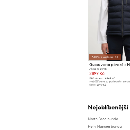
*-10 % s kódem: LST
Guess vesta pánská x No
Aktuální cena:
2899 Kč
Běžná cena:
4949 Kč
Nejnižší cena za posledních 30 d
slevy:
2999 Kč
Nejoblíbenější
North Face bunda
Helly Hansen bunda