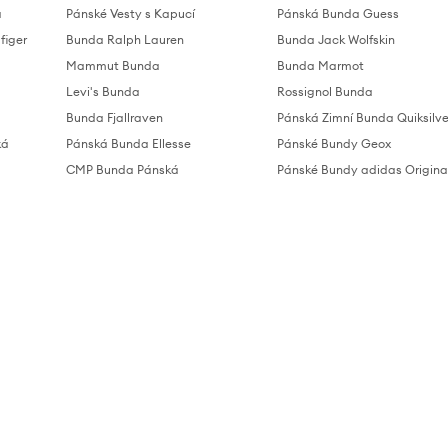
á
Pánské Vesty s Kapucí
Pánská Bunda Guess
figer
Bunda Ralph Lauren
Bunda Jack Wolfskin
Mammut Bunda
Bunda Marmot
Levi's Bunda
Rossignol Bunda
Bunda Fjallraven
Pánská Zimní Bunda Quiksilve
ká
Pánská Bunda Ellesse
Pánské Bundy Geox
CMP Bunda Pánská
Pánské Bundy adidas Origina