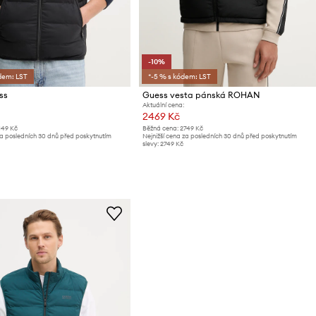
-10%
dem: LST
*-5 % s kódem: LST
ss
Guess vesta pánská ROHAN
Aktuální cena:
2469 Kč
149 Kč
Běžná cena:
2749 Kč
za posledních 30 dnů před poskytnutím
Nejnižší cena za posledních 30 dnů před poskytnutím
slevy:
2749 Kč