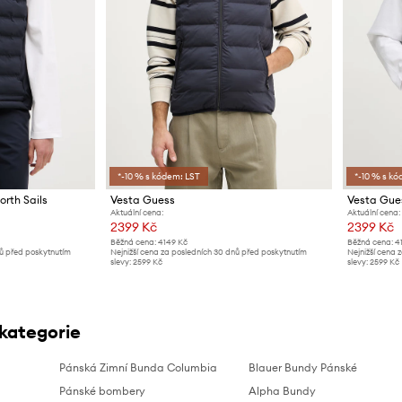
*-10 % s kódem: LST
*-10 % s kó
rth Sails
Vesta Guess
Vesta Gue
Aktuální cena:
Aktuální cena:
2399 Kč
2399 Kč
Běžná cena:
4149 Kč
Běžná cena:
4
nů před poskytnutím
Nejnižší cena za posledních 30 dnů před poskytnutím
Nejnižší cena 
slevy:
2599 Kč
slevy:
2599 Kč
 kategorie
Pánská Zimní Bunda Columbia
Blauer Bundy Pánské
Pánské bombery
Alpha Bundy