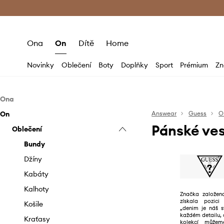
Premium Fashion Benefits
Doručení a vr
Ona
On
Dítě
Home
Novinky
Oblečení
Boty
Doplňky
Sport
Prémium
Zn
Ona
On
Oblečení
Answear
Guess
O
Pánské ve
Boty
Oblečení
Bundy
Doplňky
Džíny
Baleríny
Bundy
Halenky a košile
Espadrilky
Batohy
Džíny
Kabáty
Kotníkové boty
Bižuterie
Kabáty
Kalhoty a legíny
Kozačky
Brýle
Kalhoty
Značka založena
získala pozici 
Mikiny
Lodičky
Čepice a klobouky
Košile
„denim je náš s
každém detailu, 
Overaly
Mokasíny a polobotky
Deštníky
Kraťasy
kolekcí můžem