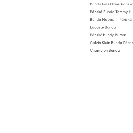
Bunda Přes Hlavu Pánsk
Pánská Bunda Tommy Hil
Bunda Napapijri Pánská
Lacoste Bunda
Pánské bundy Burton
Calvin Klein Bunda Páns
Champion Bunda