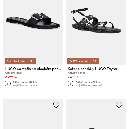
*-10 % s kódem: LST
*-10 % s kódem: LST
HUGO pantofle na plochém podpatku dámské kožené Amaryl
Kožené sandály HUGO Tayna
Aktuální cena:
Aktuální cena:
2699 Kč
2499 Kč
Běžná cena:
3999 Kč
Běžná cena:
4899 Kč
Nejnižší cena:
2899 Kč
Nejnižší cena:
2599 Kč