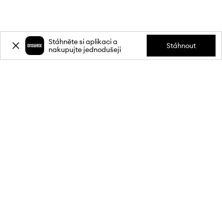
Stáhněte si aplikaci a
Stáhnout
nakupujte jednodušeji
Přihlaste se k odběru novinek a
získejte slevu
20 %
** na svůj první
nákup.
Připojte se k naší komunitě a získejte informace o nejnovějších