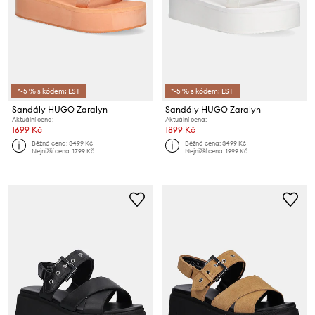
*-5 % s kódem: LST
*-5 % s kódem: LST
Sandály HUGO Zaralyn
Sandály HUGO Zaralyn
Aktuální cena:
Aktuální cena:
1699 Kč
1899 Kč
Běžná cena:
3499 Kč
Běžná cena:
3499 Kč
Nejnižší cena:
1799 Kč
Nejnižší cena:
1999 Kč