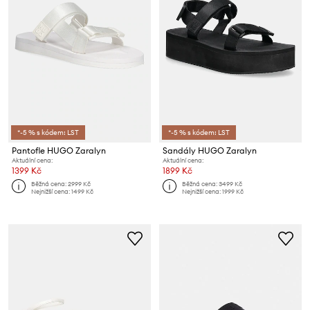
*-5 % s kódem: LST
*-5 % s kódem: LST
Pantofle HUGO Zaralyn
Sandály HUGO Zaralyn
Aktuální cena:
Aktuální cena:
1399 Kč
1899 Kč
Běžná cena:
2999 Kč
Běžná cena:
3499 Kč
Nejnižší cena:
1499 Kč
Nejnižší cena:
1999 Kč