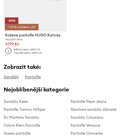
-50%
*-10 % s kódem: LST
Kožené pantofle HUGO Katniss
Aktuální cena:
3299 Kč
Běžná cena:
6599 Kč
Nejnižší cena:
6599 Kč
Zobrazit také:
Sandály
Pantofle
Nejoblíbenější kategorie
Sandály Keen
Pantofle Pepe Jeans
Pantofle Tommy Hilfiger
Skechers sandály dámské
Dr. Martens Sandály
Sandály Columbia
Calvin Klein Pantofle
Pantofle Versace
Guess pantofle
Pantofle Converse