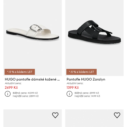
*-5 % s kódem: LST
*-5 % s kódem: LST
HUGO pantofle dámské kožené Amaryl
Pantofle HUGO Zaralyn
Aktuální cena:
Aktuální cena:
2699 Kč
1399 Kč
Běžná cena:
4099 Kč
Běžná cena:
2999 Kč
Nejnižší cena:
2899 Kč
Nejnižší cena:
1499 Kč