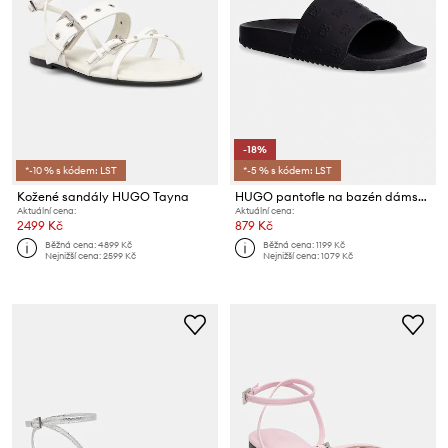
-18%
*-10 % s kódem: LST
*-5 % s kódem: LST
Kožené sandály HUGO Tayna
HUGO pantofle na bazén dámské Timein
Aktuální cena:
Aktuální cena:
2499 Kč
879 Kč
Běžná cena:
4899 Kč
Běžná cena:
1199 Kč
Nejnižší cena:
2599 Kč
Nejnižší cena:
1079 Kč