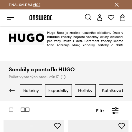
FINAL SALE %!
VÍCE
Ušetřete s Answear Club
Hugo Boss je značka luxusního oblečení. Dnes v
nabídce značky najdete všechny druhy oblečení
pro ženy, muže i děti. Sortiment značky kromě
toho zahrnuje obuv, kabelky, batohy a další
doplňky. Oblečení Hugo Boss je symbolem dobrého vkusu a elegance.
Sandály a pantofle HUGO
Počet vybraných produktů: 17
baleríny
espadrilky
holínky
kotníkové boty
Filtr