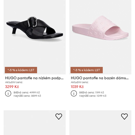
*-5 % s kódem: LST
*-5 % s kódem: LST
HUGO pantofle na nízkém podpatku dámské kožené Amaryl
HUGO pantofle na bazén dámské Timein
Aktuální cena:
Aktuální cena:
3299 Kč
1039 Kč
Běžná cena:
4999 Kč
Běžná cena:
1199 Kč
Nejnižší cena:
3599 Kč
Nejnižší cena:
1099 Kč