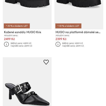
*-10 % s kódem: LST
*-10 % s kódem: LST
Kožené sandály HUGO Kris
HUGO na platformě dámské semišové
Aktuální cena:
Aktuální cena:
2499 Kč
2399 Kč
Běžná cena:
4899 Kč
Běžná cena:
4899 Kč
Nejnižší cena:
2599 Kč
Nejnižší cena:
2599 Kč