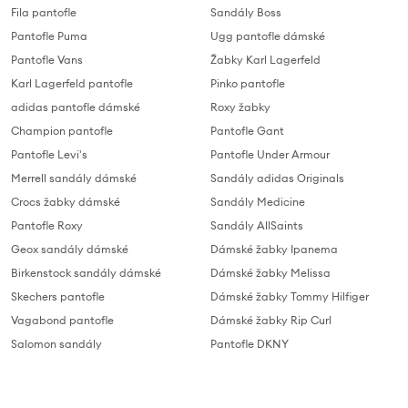
Fila pantofle
Sandály Boss
Pantofle Puma
Ugg pantofle dámské
Pantofle Vans
Žabky Karl Lagerfeld
Karl Lagerfeld pantofle
Pinko pantofle
adidas pantofle dámské
Roxy žabky
Champion pantofle
Pantofle Gant
Pantofle Levi's
Pantofle Under Armour
Merrell sandály dámské
Sandály adidas Originals
Crocs žabky dámské
Sandály Medicine
Pantofle Roxy
Sandály AllSaints
Geox sandály dámské
Dámské žabky Ipanema
Birkenstock sandály dámské
Dámské žabky Melissa
Skechers pantofle
Dámské žabky Tommy Hilfiger
Vagabond pantofle
Dámské žabky Rip Curl
Salomon sandály
Pantofle DKNY