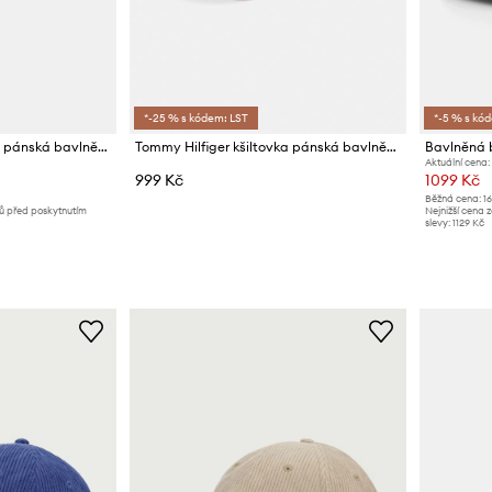
*-25 % s kódem: LST
*-5 % s kó
Tommy Hilfiger kšiltovka pánská bavlněná
Tommy Hilfiger kšiltovka pánská bavlněná
Aktuální cena:
999 Kč
1099 Kč
Běžná cena:
1
nů před poskytnutím
Nejnižší cena 
slevy:
1129 Kč