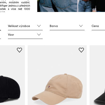
erním, módním vydání.
lfiger jednou z předních
značek s více než 1000
mích.
Velikost výrobce
Barva
Cena
Vzor