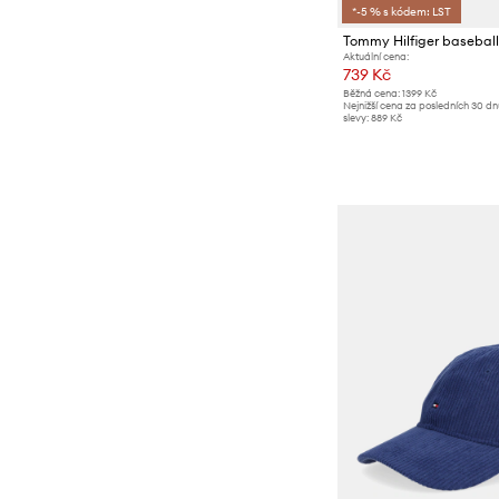
*-5 % s kódem: LST
Aktuální cena:
739 Kč
Běžná cena:
1399 Kč
Nejnižší cena za posledních 30 d
slevy:
889 Kč