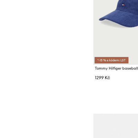
*-15 % s kódem: LST
1299 Kč