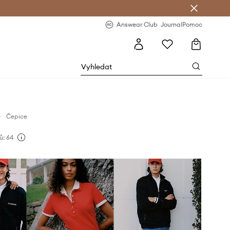
Answear Club
- 20 % na první objednávku
Answear Club
Journal
Pomoc
Čepice
ů: 64