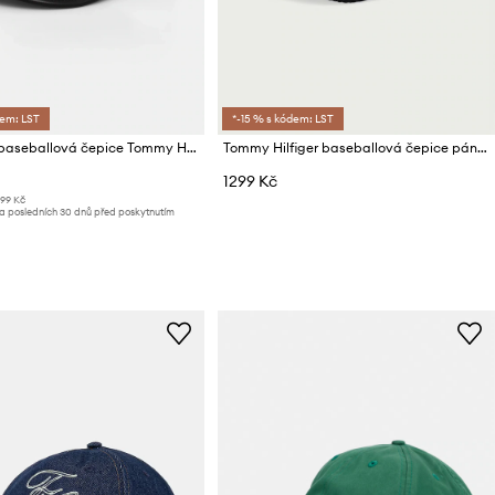
dem: LST
*-15 % s kódem: LST
Bavlněná baseballová čepice Tommy Hilfiger
Tommy Hilfiger baseballová čepice pánská manšestrová
1299 Kč
699 Kč
za posledních 30 dnů před poskytnutím