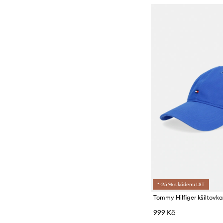
*-25 % s kódem: LST
999 Kč