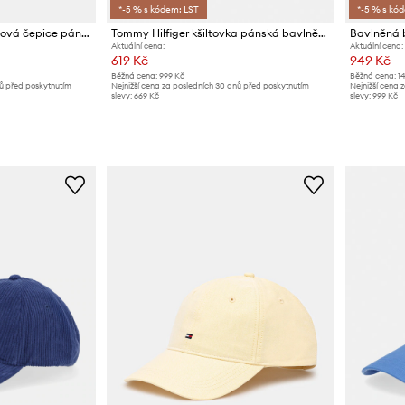
*-5 % s kódem: LST
*-5 % s kó
Tommy Hilfiger baseballová čepice pánská bavlněná
Tommy Hilfiger kšiltovka pánská bavlněná
Aktuální cena:
Aktuální cena:
619 Kč
949 Kč
Běžná cena:
999 Kč
Běžná cena:
1
nů před poskytnutím
Nejnižší cena za posledních 30 dnů před poskytnutím
Nejnižší cena 
slevy:
669 Kč
slevy:
999 Kč