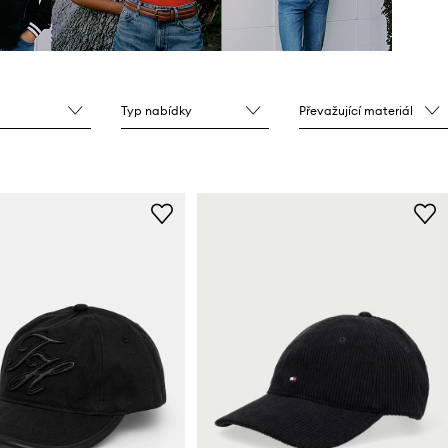
Typ nabídky
Převažující materiál