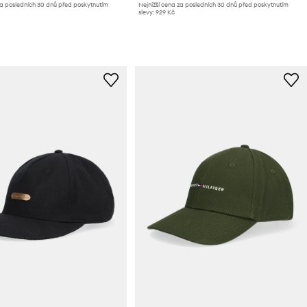
za posledních 30 dnů před poskytnutím
Nejnižší cena za posledních 30 dnů před poskytnutím
slevy:
929 Kč