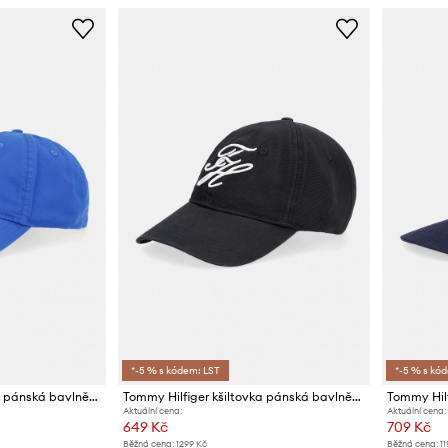
*-5 % s kódem: LST
*-5 % s kó
Tommy Hilfiger kšiltovka pánská bavlněná
Tommy Hilfiger kšiltovka pánská bavlněná SUMMER
Aktuální cena:
Aktuální cena:
649 Kč
709 Kč
Běžná cena:
1299 Kč
Běžná cena:
11