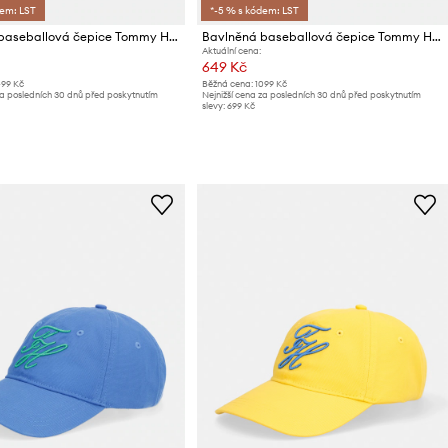
dem: LST
*-5 % s kódem: LST
Bavlněná baseballová čepice Tommy Hilfiger
Bavlněná baseballová čepice Tommy Hilfiger
Aktuální cena:
649 Kč
499 Kč
Běžná cena:
1099 Kč
za posledních 30 dnů před poskytnutím
Nejnižší cena za posledních 30 dnů před poskytnutím
slevy:
699 Kč