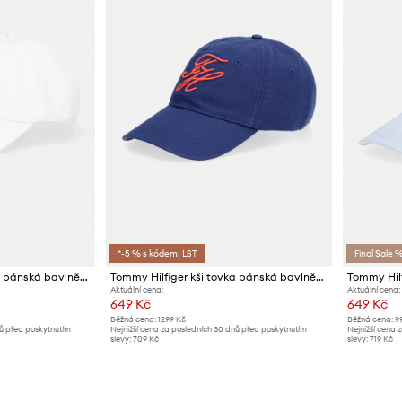
*-5 % s kódem: LST
Final Sale 
Tommy Hilfiger kšiltovka pánská bavlněná SUMMER
Tommy Hilfiger kšiltovka pánská bavlněná SUMMER
Aktuální cena:
Aktuální cena:
649 Kč
649 Kč
Běžná cena:
1299 Kč
Běžná cena:
9
nů před poskytnutím
Nejnižší cena za posledních 30 dnů před poskytnutím
Nejnižší cena 
slevy:
709 Kč
slevy:
719 Kč