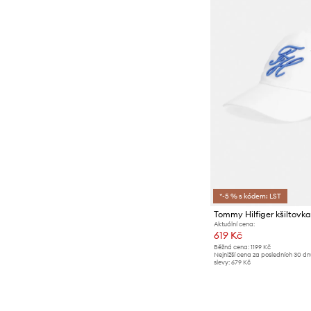
*-5 % s kódem: LST
Aktuální cena:
619 Kč
Běžná cena:
1199 Kč
Nejnižší cena za posledních 30 d
slevy:
679 Kč