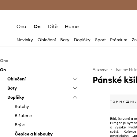
Premium Fashion Benefits
Doručení a vr
Ona
On
Dítě
Home
Novinky
Oblečení
Boty
Doplňky
Sport
Prémium
Zn
Ona
On
Oblečení
Answear
Tommy Hilfi
Pánské kši
Boty
Oblečení
Bundy
Doplňky
Boty
Džíny
Baleríny
Bundy
Doplňky
Halenky a košile
Espadrilky
Batohy
Džíny
Espadrilky
Kabáty
Holínky
Bižuterie
Kabáty
Kotníkové boty
Batohy
Kalhoty a legíny
Kotníkové boty
Brýle
Kalhoty
Mokasíny a polobotky
Bižuterie
Bílé, červené a
Hilfiger je sym
Mikiny
Kozačky
Čepice a klobouky
Košile
Papuče
Brýle
a vysoké kval
světě. Kolekc
Plavky
Lodičky
Kabelky
Kraťasy
Sandály a pantofle
Čepice a klobouky
amerického „p