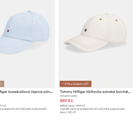
%!
*-5 % s kódem: LST
Tommy Hilfiger baseballová čepice pánská bavlněná
Tommy Hilfiger kšiltovka pánská bavlněná
Aktuální cena:
889 Kč
99 Kč
Běžná cena:
1399 Kč
za posledních 30 dnů před poskytnutím
Nejnižší cena za posledních 30 dnů před poskytnutím
slevy:
929 Kč