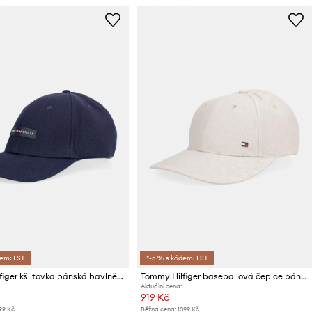
dem: LST
*-5 % s kódem: LST
Tommy Hilfiger kšiltovka pánská bavlněná
Tommy Hilfiger baseballová čepice pánská bavlněná
Aktuální cena:
919 Kč
99 Kč
Běžná cena:
1399 Kč