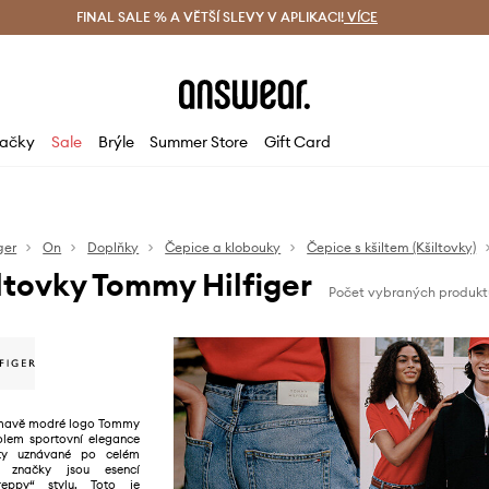
ácení zdarma (od 1800 Kč)
FINAL SALE % A VĚTŠÍ SLEVY V APLIKACI!
Doručení i do 24 h
VÍCE
Ušetřete s 
ačky
Sale
Brýle
Summer Store
Gift Card
ger
On
Doplňky
Čepice a klobouky
Čepice s kšiltem (Kšiltovky)
ltovky Tommy Hilfiger
Počet vybraných produkt
 tmavě modré logo Tommy
bolem sportovní elegance
ity uznávané po celém
e značky jsou esencí
reppy“ stylu. Toto je