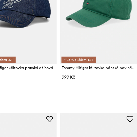
ódem: LST
*-25 % s kódem: LST
iger kšiltovka pánská džínová
Tommy Hilfiger kšiltovka pánská bavlněná
999 Kč