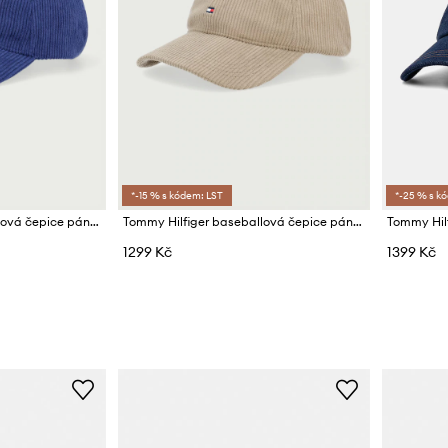
*-15 % s kódem: LST
*-25 % s k
Tommy Hilfiger baseballová čepice pánská manšestrová
Tommy Hilfiger baseballová čepice pánská manšestrová
Tommy Hilf
1299 Kč
1399 Kč