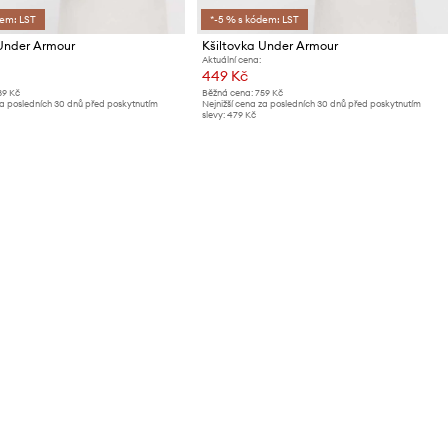
dem: LST
*-5 % s kódem: LST
 Under Armour
Kšiltovka Under Armour
Aktuální cena:
449 Kč
89 Kč
Běžná cena:
759 Kč
za posledních 30 dnů před poskytnutím
Nejnižší cena za posledních 30 dnů před poskytnutím
slevy:
479 Kč