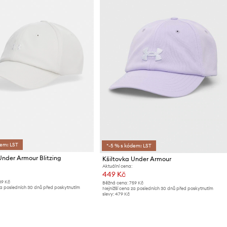
dem: LST
*-5 % s kódem: LST
Under Armour Blitzing
Kšiltovka Under Armour
Aktuální cena:
449 Kč
89 Kč
Běžná cena:
759 Kč
za posledních 30 dnů před poskytnutím
Nejnižší cena za posledních 30 dnů před poskytnutím
slevy:
479 Kč