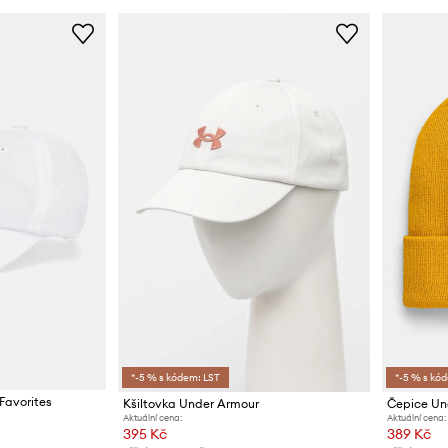
*-5 % s kódem: LST
*-5 % s kó
Favorites
Kšiltovka Under Armour
Čepice Un
Aktuální cena:
Aktuální cena:
395 Kč
389 Kč