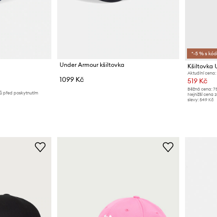
*-5 % s kó
Under Armour kšiltovka
Kšiltovka
Aktuální cena:
1099 Kč
519 Kč
Běžná cena:
7
nů před poskytnutím
Nejnižší cena 
slevy:
549 Kč