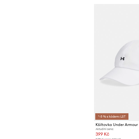
*-5 % s kódem: LST
Kšiltovka Under Armour 
Aktuální cena:
399 Kč