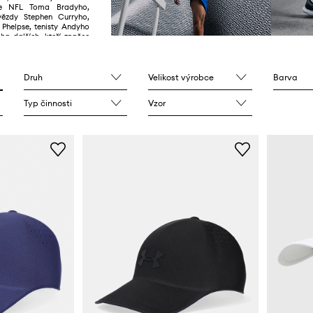
če NFL Toma Bradyho,
vězdy Stephen Curryho,
 Phelpse, tenisty Andyho
a dalších, kteří značce
konech důvěřují, to jen
Druh
Velikost výrobce
Barva
Typ činnosti
Vzor