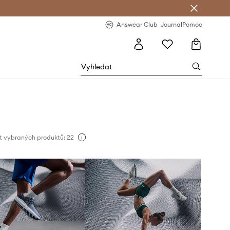
Answear Club
- 20 % na první objednávku
Answear Club
Journal
Pomoc
t vybraných produktů: 22