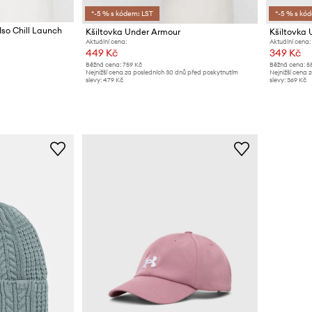
*-5 % s kódem: LST
*-5 % s kó
Iso Chill Launch
Kšiltovka Under Armour
Kšiltovka
Aktuální cena:
Aktuální cena:
449 Kč
349 Kč
Běžná cena:
759 Kč
Běžná cena:
5
Nejnižší cena za posledních 30 dnů před poskytnutím
Nejnižší cena 
slevy:
479 Kč
slevy:
369 Kč