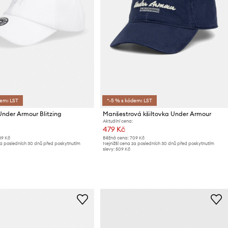
dem: LST
*-5 % s kódem: LST
Under Armour Blitzing
Manšestrová kšiltovka Under Armour
Aktuální cena:
479 Kč
89 Kč
Běžná cena:
709 Kč
za posledních 30 dnů před poskytnutím
Nejnižší cena za posledních 30 dnů před poskytnutím
slevy:
509 Kč