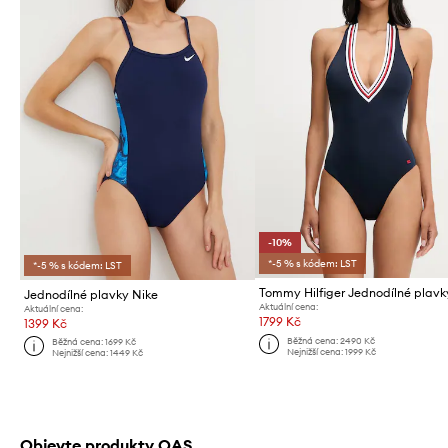
-10%
*-5 % s kódem: LST
*-5 % s kódem: LST
Jednodílné plavky Nike
Aktuální cena:
Aktuální cena:
1799 Kč
1399 Kč
Běžná cena:
2490 Kč
Běžná cena:
1699 Kč
Nejnižší cena:
1999 Kč
Nejnižší cena:
1449 Kč
Objevte produkty OAS