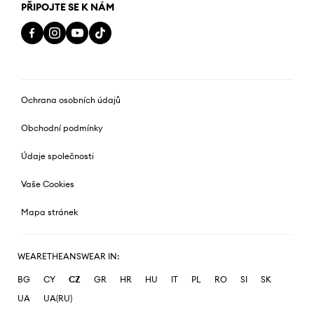
PŘIPOJTE SE K NÁM
Ochrana osobních údajů
Obchodní podmínky
Údaje společnosti
Vaše Cookies
Mapa stránek
WEARETHEANSWEAR IN:
BG
CY
CZ
GR
HR
HU
IT
PL
RO
SI
SK
UA
UA(RU)