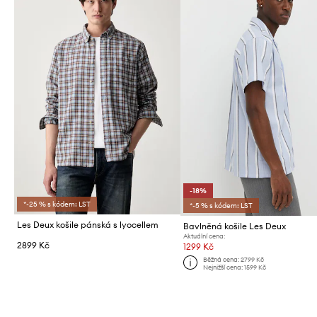
-18%
*-25 % s kódem: LST
*-5 % s kódem: LST
Les Deux košile pánská s lyocellem
Bavlněná košile Les Deux
Aktuální cena:
2899 Kč
1299 Kč
Běžná cena:
2799 Kč
Nejnižší cena:
1599 Kč