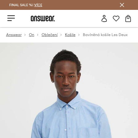
FINAL SALE %!
VÍCE
Ušetřete s Answear Club
Answear
On
Oblečení
Košile
Bavlněná košile Les Deux