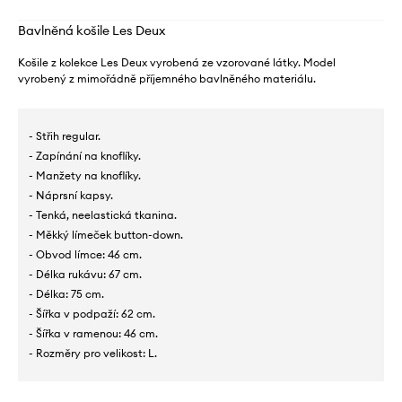
Bavlněná košile Les Deux
Košile z kolekce Les Deux vyrobená ze vzorované látky. Model
vyrobený z mimořádně příjemného bavlněného materiálu.
- Střih regular.
- Zapínání na knoflíky.
- Manžety na knoflíky.
- Náprsní kapsy.
- Tenká, neelastická tkanina.
- Měkký límeček button-down.
- Obvod límce: 46 cm.
- Délka rukávu: 67 cm.
- Délka: 75 cm.
- Šířka v podpaží: 62 cm.
- Šířka v ramenou: 46 cm.
- Rozměry pro velikost: L.