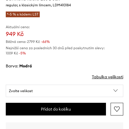
regular, s klasickým límcem, LDM410184
*-5 % s kódem: LST
Aktuální cena:
949 Kč
Běžná cena:
2799 Kč
-66%
Nejnižší cena za posledních 30 dnů před poskytnutím slevy:
1009 Kč
 -5%
Barva:
modrá
Tabulka velikosti
Zvolte velikost
Přidat do košíku