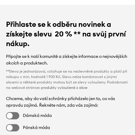
Přihlaste se k odběru novinek a
získejte slevu
20 %
** na svůj první
nákup.
Připojte se k naší komunitě a získejte informace o nejnovějších
akcích a produktech.
**Sleva je jednorázová, vztahuje se na nezlevněné produkty a platí při
nákupu v min. hodnotě 1 900 Kč. Slevu nelze kombinovat s jinými
akcemi a některé produkty mohou být ze slevy vyloučeny. Podrobnosti
na webové stránce:
produkty vyloučené z akce
Chceme, aby do vaší schránky přicházelo jen to, co vás
opravdu zajímá. Řekněte nám, zda vás zajímá:
Dámská móda
Pánská móda