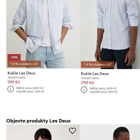
-10%
*-5 % s kódem: LST
*-5 % s kódem: LST
Košile Les Deux
Košile Les Deux
Aktuální cena:
Aktuální cena:
1199 Kč
1799 Kč
Běžná cena:
2699 Kč
Běžná cena:
2399 Kč
Nejnižší cena:
1339 Kč
Nejnižší cena:
1899 Kč
Objevte produkty Les Deux