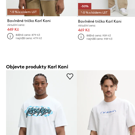
-50%
*-5 % s kódem: LST
*-5 % s kódem: LST
Bavlněné tričko Karl Kani
Bavlněné tričko Karl Kani
Aktuální cena:
Aktuální cena:
449 Kč
469 Kč
Běžná cena:
879 Kč
Běžná cena:
939 Kč
Nejnižší cena:
479 Kč
Nejnižší cena:
939 Kč
Objevte produkty Karl Kani