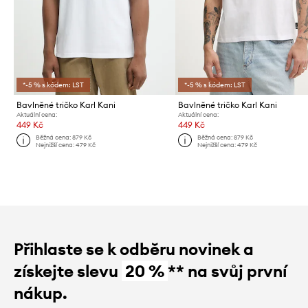
*-5 % s kódem: LST
*-5 % s kódem: LST
Bavlněné tričko Karl Kani
Bavlněné tričko Karl Kani
Aktuální cena:
Aktuální cena:
449 Kč
449 Kč
Běžná cena:
879 Kč
Běžná cena:
879 Kč
Nejnižší cena:
479 Kč
Nejnižší cena:
479 Kč
Přihlaste se k odběru novinek a
získejte slevu
20 %
** na svůj první
nákup.