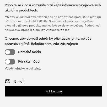
Připojte se k naší komunitě a získejte informace o nejnovějších
akcích a produktech.
**Sleva je jednorázová, vztahuje se na nezlevněné produkty a platí při
nákupu v min. hodnotě 1 900 Kč. Slevu nelze kombinovat s jinými
akcemi a některé produkty mohou být ze slevy vyloučeny. Podrobnosti
na webové stránce:
produkty vyloučené z akce
Chceme, aby do vaší schránky přicházelo jen to, co vás
opravdu zajímá. Řekněte nám, zda vás zajímá:
Dámská móda
Pánská móda
Výběr nabídky je volitelný.
Přihlásit se