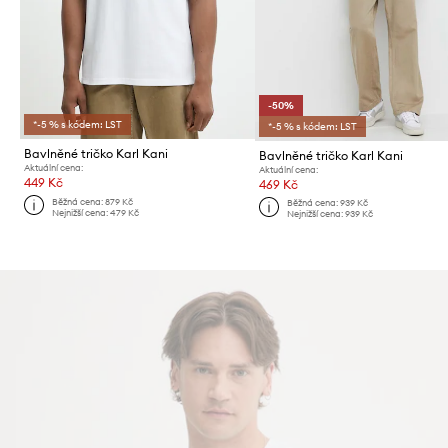
-50%
*-5 % s kódem: LST
*-5 % s kódem: LST
Bavlněné tričko Karl Kani
Bavlněné tričko Karl Kani
Aktuální cena:
Aktuální cena:
449 Kč
469 Kč
Běžná cena:
879 Kč
Běžná cena:
939 Kč
Nejnižší cena:
479 Kč
Nejnižší cena:
939 Kč