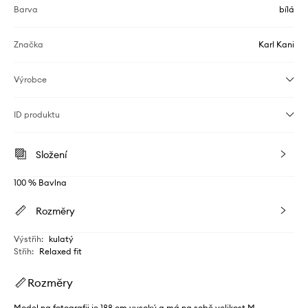
Barva
bílá
Značka
Karl Kani
Výrobce
ID produktu
Složení
100 % Bavlna
Rozměry
Výstřih
:
kulatý
Střih
:
Relaxed fit
Rozměry
Model na fotografii je 188 cm vysoký a má na sobě velikost M