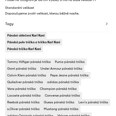
Standardní velikost
Doporučujeme zvolit velikost, kterou běžně nosíte.
Tagy
Pánské oblečení Karl Kani
Pánská polo trička a trička Karl Kani
Pánská trička Karl Kani
Tommy Hilfiger pánská trička
Puma pánská trička
Gant pánská trička
Under Armour pánská trička
Calvin Klein pánská trička
Pepe Jeans pánská trička
Quiksilver pánská trička
adidas pánská trička
Vans pánská trička
Champion pánská trička
Lacoste pánská trička
Converse pánská trička
Reebok pánská trička
Guess pánská trička
Levi's pánská trička
s.Oliver pánská trička
Mustang pánská trička
adidas Originals pánská trička
Volcom pánská trička