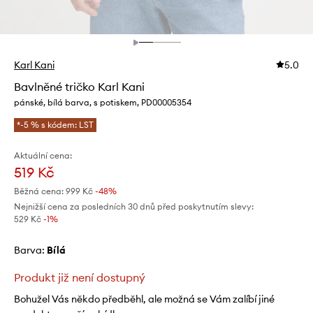
Karl Kani
5.0
Bavlněné tričko Karl Kani
pánské, bílá barva, s potiskem, PD00005354
*-5 % s kódem: LST
Aktuální cena:
519 Kč
Běžná cena:
999 Kč
-48%
Nejnižší cena za posledních 30 dnů před poskytnutím slevy:
529 Kč
 -1%
Barva:
bílá
Produkt již není dostupný
Bohužel Vás někdo předběhl, ale možná se Vám zalíbí jiné