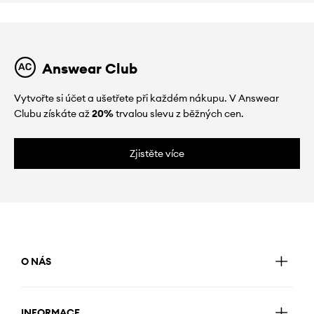
Answear Club
Vytvořte si účet a ušetřete při každém nákupu. V Answear
Clubu získáte až
20%
trvalou slevu z běžných cen.
Zjistěte více
O NÁS
INFORMACE