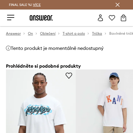
FINAL SALE %!
VÍCE
Ušetřete s Answear Club
Answear
On
Oblečení
T-shirt a polo
Trička
Bavlněné trič
Tento produkt je momentálně nedostupný
Prohlédněte si podobné produkty