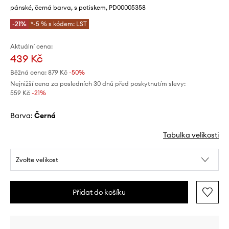
pánské, černá barva, s potiskem, PD00005358
-21%
*-5 % s kódem: LST
Aktuální cena:
439 Kč
Běžná cena:
879 Kč
-50%
Nejnižší cena za posledních 30 dnů před poskytnutím slevy:
559 Kč
 -21%
Barva:
černá
Tabulka velikosti
Zvolte velikost
Přidat do košíku