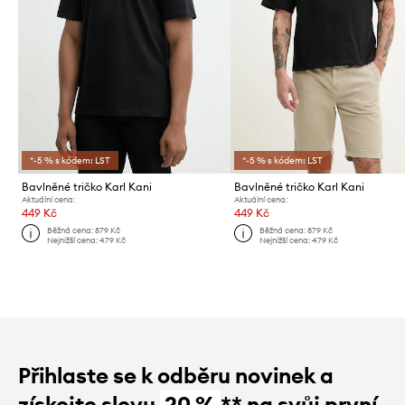
*-5 % s kódem: LST
*-5 % s kódem: LST
Bavlněné tričko Karl Kani
Bavlněné tričko Karl Kani
Aktuální cena:
Aktuální cena:
449 Kč
449 Kč
Běžná cena:
879 Kč
Běžná cena:
879 Kč
Nejnižší cena:
479 Kč
Nejnižší cena:
479 Kč
Přihlaste se k odběru novinek a
získejte slevu
20 %
** na svůj první