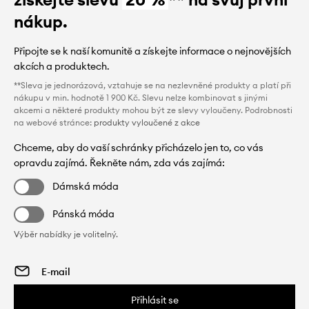
nákup.
Připojte se k naší komunitě a získejte informace o nejnovějších
akcích a produktech.
**Sleva je jednorázová, vztahuje se na nezlevněné produkty a platí při
nákupu v min. hodnotě 1 900 Kč. Slevu nelze kombinovat s jinými
akcemi a některé produkty mohou být ze slevy vyloučeny. Podrobnosti
na webové stránce:
produkty vyloučené z akce
Chceme, aby do vaší schránky přicházelo jen to, co vás
opravdu zajímá. Řekněte nám, zda vás zajímá:
Dámská móda
Pánská móda
Výběr nabídky je volitelný.
Přihlásit se