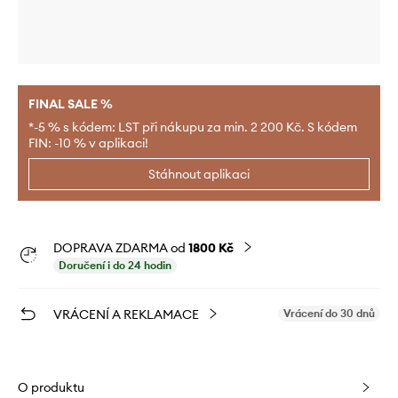
FINAL SALE %
*-5 % s kódem: LST při nákupu za min. 2 200 Kč. S kódem
FIN: -10 % v aplikaci!
Stáhnout aplikaci
DOPRAVA ZDARMA od
1800 Kč
Doručení i do 24 hodin
VRÁCENÍ A REKLAMACE
Vrácení do 30 dnů
O produktu