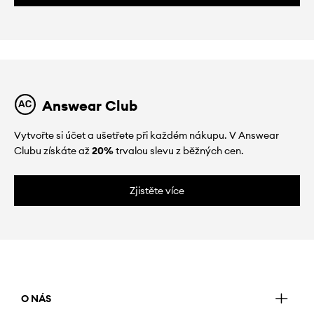
Answear Club
Vytvořte si účet a ušetřete při každém nákupu. V Answear
Clubu získáte až
20%
trvalou slevu z běžných cen.
Zjistěte více
O NÁS