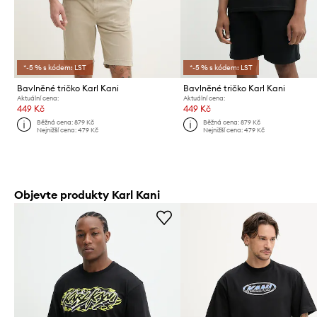
*-5 % s kódem: LST
*-5 % s kódem: LST
Bavlněné tričko Karl Kani
Bavlněné tričko Karl Kani
Aktuální cena:
Aktuální cena:
449 Kč
449 Kč
Běžná cena:
879 Kč
Běžná cena:
879 Kč
Nejnižší cena:
479 Kč
Nejnižší cena:
479 Kč
Objevte produkty Karl Kani