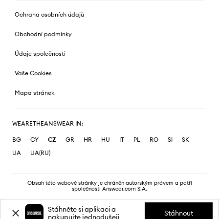
Ochrana osobních údajů
Obchodní podmínky
Údaje společnosti
Vaše Cookies
Mapa stránek
WEARETHEANSWEAR IN:
BG
CY
CZ
GR
HR
HU
IT
PL
RO
SI
SK
UA
UA(RU)
Obsah této webové stránky je chráněn autorským právem a patří
společnosti Answear.com S.A.
Stáhněte si aplikaci a
Stáhnout
nakupujte jednodušeji