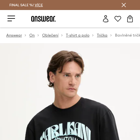
FINAL SALE %!
VÍCE
Ušetřete s Answear Club
Answear
On
Oblečení
T-shirt a polo
Trička
Bavlněné trič