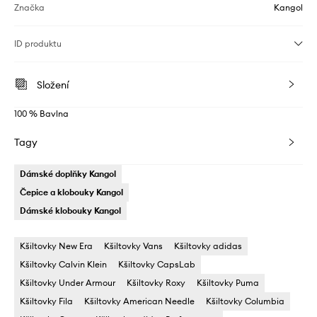
Značka
Kangol
ID produktu
Složení
100 % Bavlna
Tagy
Dámské doplňky Kangol
Čepice a klobouky Kangol
Dámské klobouky Kangol
Kšiltovky New Era
Kšiltovky Vans
Kšiltovky adidas
Kšiltovky Calvin Klein
Kšiltovky CapsLab
Kšiltovky Under Armour
Kšiltovky Roxy
Kšiltovky Puma
Kšiltovky Fila
Kšiltovky American Needle
Kšiltovky Columbia