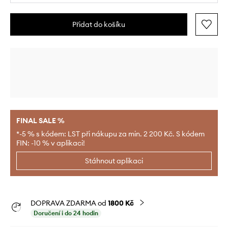
Přidat do košíku
FINAL SALE %
*-5 % s kódem: LST při nákupu za min. 2 200 Kč. S kódem
FIN: -10 % v aplikaci!
Stáhnout aplikaci
DOPRAVA ZDARMA od
1800 Kč
Doručení i do 24 hodin