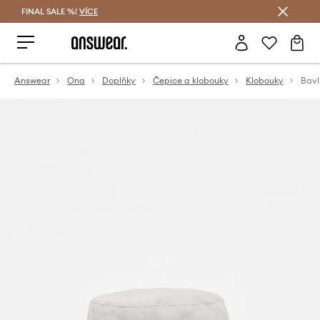
FINAL SALE %!
VÍCE
Ušetřete s Answear Club
Answear
Ona
Doplňky
Čepice a klobouky
Klobouky