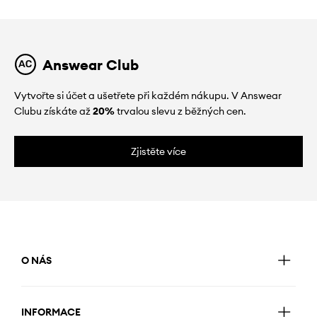
Answear Club
Vytvořte si účet a ušetřete při každém nákupu. V Answear
Clubu získáte až
20%
trvalou slevu z běžných cen.
Zjistěte více
O NÁS
INFORMACE