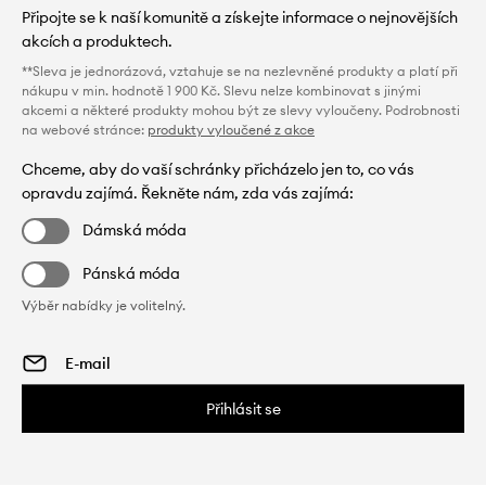
Připojte se k naší komunitě a získejte informace o nejnovějších
akcích a produktech.
**Sleva je jednorázová, vztahuje se na nezlevněné produkty a platí při
nákupu v min. hodnotě 1 900 Kč. Slevu nelze kombinovat s jinými
akcemi a některé produkty mohou být ze slevy vyloučeny. Podrobnosti
na webové stránce:
produkty vyloučené z akce
Chceme, aby do vaší schránky přicházelo jen to, co vás
opravdu zajímá. Řekněte nám, zda vás zajímá:
Dámská móda
Pánská móda
Výběr nabídky je volitelný.
Přihlásit se