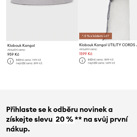
*-5 % s kódem: LST
Klobouk Kangol
Aktuální cena:
Aktuální cena:
1599 Kč
959 Kč
Běžná cena:
1899 Kč
Běžná cena:
1199 Kč
Nejnižší cena:
1699 Kč
Nejnižší cena:
899 Kč
Přihlaste se k odběru novinek a
získejte slevu
20 %
** na svůj první
nákup.