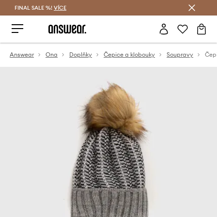
FINAL SALE %!
VÍCE
Ušetřete s Answear Club
Answear
Ona
Doplňky
Čepice a klobouky
Soupravy
Čep