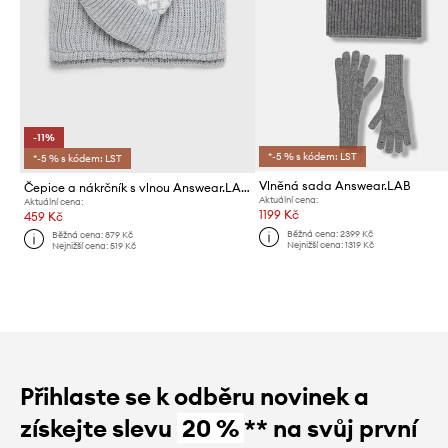
-11%
*-5 % s kódem: LST
*-5 % s kódem: LST
Vlněná sada Answear.LAB
Čepice a nákrčník s vlnou Answear.LAB
Aktuální cena:
Aktuální cena:
1199 Kč
459 Kč
Běžná cena:
2399 Kč
Běžná cena:
879 Kč
Nejnižší cena:
1319 Kč
Nejnižší cena:
519 Kč
Přihlaste se k odběru novinek a
získejte slevu
20 %
** na svůj první