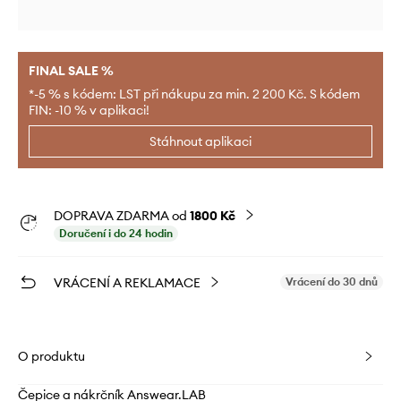
FINAL SALE %
*-5 % s kódem: LST při nákupu za min. 2 200 Kč. S kódem
FIN: -10 % v aplikaci!
Stáhnout aplikaci
DOPRAVA ZDARMA od
1800 Kč
Doručení i do 24 hodin
VRÁCENÍ A REKLAMACE
Vrácení do 30 dnů
O produktu
Čepice a nákrčník Answear.LAB