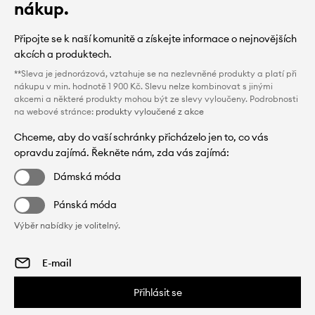
nákup.
Připojte se k naší komunitě a získejte informace o nejnovějších
akcích a produktech.
**Sleva je jednorázová, vztahuje se na nezlevněné produkty a platí při
nákupu v min. hodnotě 1 900 Kč. Slevu nelze kombinovat s jinými
akcemi a některé produkty mohou být ze slevy vyloučeny. Podrobnosti
na webové stránce:
produkty vyloučené z akce
Chceme, aby do vaší schránky přicházelo jen to, co vás
opravdu zajímá. Řekněte nám, zda vás zajímá:
Dámská móda
Pánská móda
Výběr nabídky je volitelný.
Přihlásit se