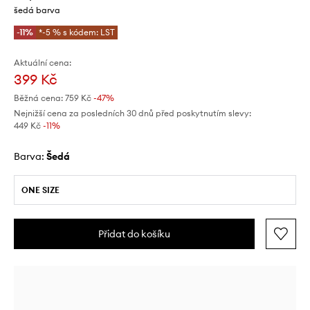
šedá barva
-11%
*-5 % s kódem: LST
Aktuální cena:
399 Kč
Běžná cena:
759 Kč
-47%
Nejnižší cena za posledních 30 dnů před poskytnutím slevy:
449 Kč
 -11%
Barva:
šedá
ONE SIZE
Přidat do košíku