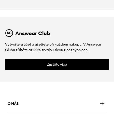
Answear Club
Vytvořte si účet a ušetřete při každém nákupu. V Answear
Clubu získáte až
20%
trvalou slevu z běžných cen.
Zjistěte více
O NÁS