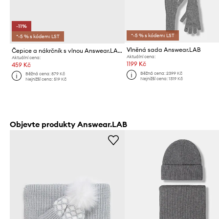
-11%
*-5 % s kódem: LST
*-5 % s kódem: LST
Vlněná sada Answear.LAB
Čepice a nákrčník s vlnou Answear.LAB
Aktuální cena:
Aktuální cena:
1199 Kč
459 Kč
Běžná cena:
2399 Kč
Běžná cena:
879 Kč
Nejnižší cena:
1319 Kč
Nejnižší cena:
519 Kč
Objevte produkty Answear.LAB