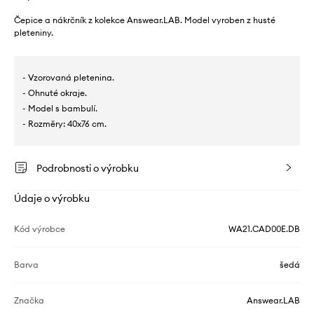
Čepice a nákrčník z kolekce Answear.LAB. Model vyroben z husté
pleteniny.
- Vzorovaná pletenina.
- Ohnuté okraje.
- Model s bambulí.
- Rozměry: 40x76 cm.
Podrobnosti o výrobku
Údaje o výrobku
Kód výrobce
WA21.CAD00E.DB
Barva
šedá
Značka
Answear.LAB