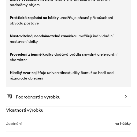
nadměrný objem
Praktické zapínání na háčky
umožňuje přesné přizpůsobení
obvodu postavě
Nastavitelná, neodnímatelná ramínka
umožňují individuální
nastavení délky
Provedení z jemné krajky
dodává prádlu smyslný a elegantní
charakter
Hladký vzor
zajišťuje univerzálnost, díky čemuž se hodí pod
různorodé oblečení
Podrobnosti o výrobku
Vlastnosti výrobku
Zapínání
na háčky