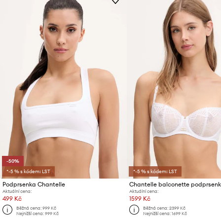
-50%
*-5 % s kódem: LST
*-5 % s kódem: LST
Podprsenka Chantelle
Aktuální cena:
Aktuální cena:
499 Kč
1599 Kč
Běžná cena:
999 Kč
Běžná cena:
2399 Kč
Nejnižší cena:
999 Kč
Nejnižší cena:
1699 Kč