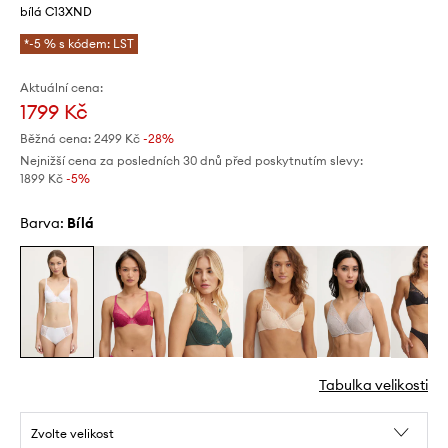
bílá C13XND
*-5 % s kódem: LST
Aktuální cena:
1799 Kč
Běžná cena:
2499 Kč
-28%
Nejnižší cena za posledních 30 dnů před poskytnutím slevy:
1899 Kč
 -5%
Barva:
bílá
Tabulka velikosti
Zvolte velikost