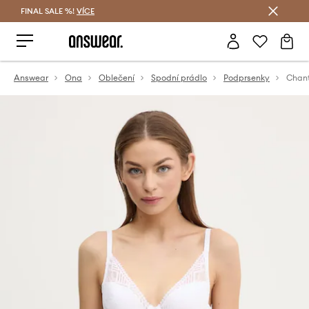
FINAL SALE %!
VÍCE
Ušetřete s Answear Club
Answear
Ona
Oblečení
Spodní prádlo
Podprsenky
Chant