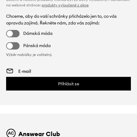
na webové stránce:
produkty vyloučené z akce
Chceme, aby do vaší schránky přicházelo jen to, co vás
opravdu zajímá. Řekněte nám, zda vás zajímá:
Dámská móda
Pánská móda
Výběr nabídky je volitelný.
Přihlásit se
Answear Club