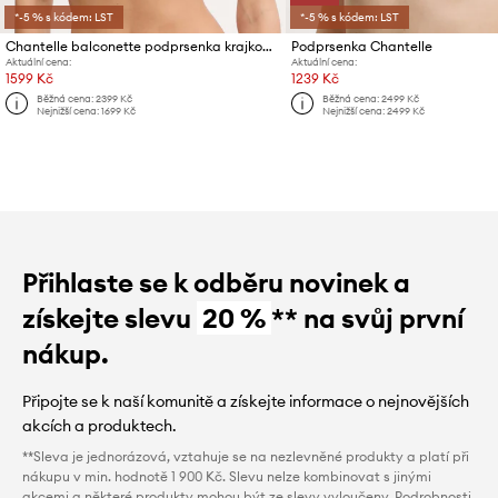
*-5 % s kódem: LST
*-5 % s kódem: LST
Chantelle balconette podprsenka krajková
Podprsenka Chantelle
Aktuální cena:
Aktuální cena:
1599 Kč
1239 Kč
Běžná cena:
2399 Kč
Běžná cena:
2499 Kč
Nejnižší cena:
1699 Kč
Nejnižší cena:
2499 Kč
Přihlaste se k odběru novinek a
získejte slevu
20 %
** na svůj první
nákup.
Připojte se k naší komunitě a získejte informace o nejnovějších
akcích a produktech.
**Sleva je jednorázová, vztahuje se na nezlevněné produkty a platí při
nákupu v min. hodnotě 1 900 Kč. Slevu nelze kombinovat s jinými
akcemi a některé produkty mohou být ze slevy vyloučeny. Podrobnosti