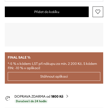
Přidat do košíku
FINAL SALE %
*-5 % s kódem: LST při nákupu za min. 2 200 Kč. S kódem
FIN: -10 % v aplikaci!
Stáhnout aplikaci
DOPRAVA ZDARMA od
1800 Kč
Doručení i do 24 hodin