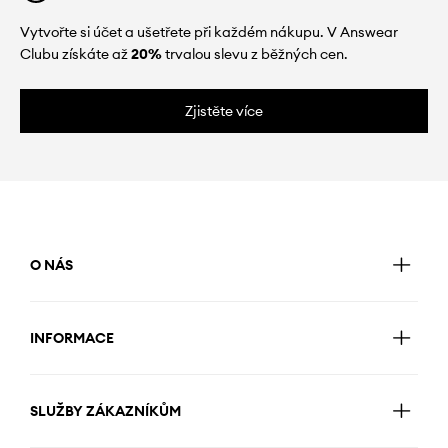
Vytvořte si účet a ušetřete při každém nákupu. V Answear
Clubu získáte až
20%
trvalou slevu z běžných cen.
Zjistěte více
O NÁS
INFORMACE
SLUŽBY ZÁKAZNÍKŮM