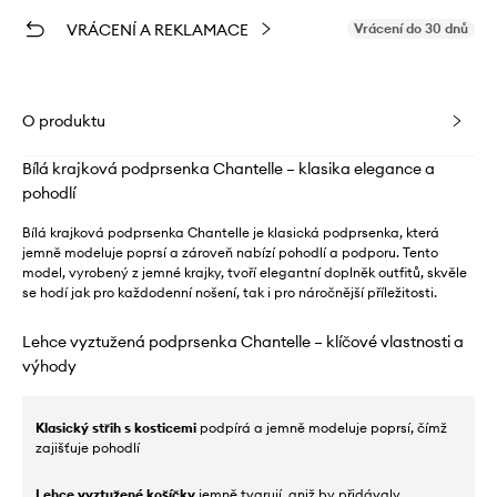
VRÁCENÍ A REKLAMACE
Vrácení do 30 dnů
O produktu
Bílá krajková podprsenka Chantelle – klasika elegance a
pohodlí
Bílá krajková podprsenka Chantelle je klasická podprsenka, která
jemně modeluje poprsí a zároveň nabízí pohodlí a podporu. Tento
model, vyrobený z jemné krajky, tvoří elegantní doplněk outfitů, skvěle
se hodí jak pro každodenní nošení, tak i pro náročnější příležitosti.
Lehce vyztužená podprsenka Chantelle – klíčové vlastnosti a
výhody
Klasický střih s kosticemi
podpírá a jemně modeluje poprsí, čímž
zajišťuje pohodlí
Lehce vyztužené košíčky
jemně tvarují, aniž by přidávaly