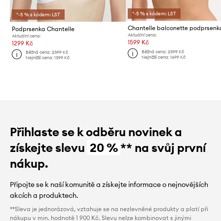
*-5 % s kódem: LST
*-5 % s kódem: LST
Podprsenka Chantelle
Aktuální cena:
Aktuální cena:
1599 Kč
1299 Kč
Běžná cena:
2399 Kč
Běžná cena:
2399 Kč
Nejnižší cena:
1699 Kč
Nejnižší cena:
1399 Kč
Přihlaste se k odběru novinek a
získejte slevu
20 %
** na svůj první
nákup.
Připojte se k naší komunitě a získejte informace o nejnovějších
akcích a produktech.
**Sleva je jednorázová, vztahuje se na nezlevněné produkty a platí při
nákupu v min. hodnotě 1 900 Kč. Slevu nelze kombinovat s jinými