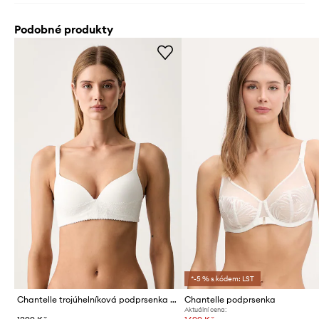
Podobné produkty
*-5 % s kódem: LST
Chantelle trojúhelníková podprsenka Kiss
Chantelle podprsenka
Aktuální cena: