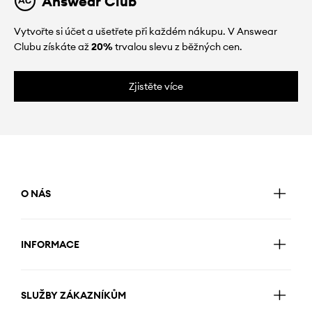
Answear Club
Vytvořte si účet a ušetřete při každém nákupu. V Answear
Clubu získáte až
20%
trvalou slevu z běžných cen.
Zjistěte více
O NÁS
INFORMACE
SLUŽBY ZÁKAZNÍKŮM