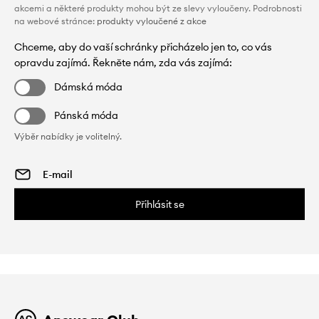
akcemi a některé produkty mohou být ze slevy vyloučeny. Podrobnosti
na webové stránce:
produkty vyloučené z akce
Chceme, aby do vaší schránky přicházelo jen to, co vás
opravdu zajímá. Řekněte nám, zda vás zajímá:
Dámská móda
Pánská móda
Výběr nabídky je volitelný.
Přihlásit se