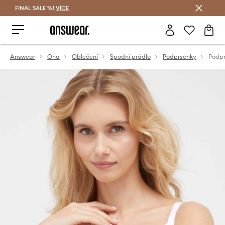
FINAL SALE %!
VÍCE
Ušetřete s Answear Club
Answear
Ona
Oblečení
Spodní prádlo
Podprsenky
Podpr