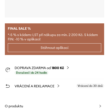
FINAL SALE %
*-5 % s kódem: LST při nákupu za min. 2 200 Kč. S kódem
FIN: -10 % v aplikaci!
Stáhnout aplikaci
DOPRAVA ZDARMA od
1800 Kč
Doručení i do 24 hodin
VRÁCENÍ A REKLAMACE
Vrácení do 30 dnů
O produktu