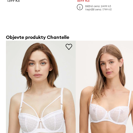
1399 Kč
1699 Kč
Běžná cena:
2499 Kč
Nejnižší cena:
1799 Kč
Objevte produkty Chantelle