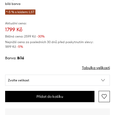
bílá barva
*-5 % s kódem: LST
Aktuální cena:
1799 Kč
Běžná cena:
2599 Kč
-30%
Nejnižší cena za posledních 30 dnů před poskytnutím slevy:
1899 Kč
 -5%
Barva:
bílá
Tabulka velikosti
Zvolte velikost
Přidat do košíku