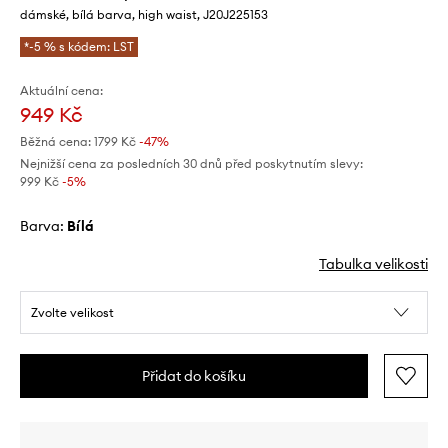
dámské, bílá barva, high waist, J20J225153
*-5 % s kódem: LST
Aktuální cena:
949 Kč
Běžná cena:
1799 Kč
-47%
Nejnižší cena za posledních 30 dnů před poskytnutím slevy:
999 Kč
 -5%
Barva:
bílá
Tabulka velikosti
Zvolte velikost
Přidat do košíku