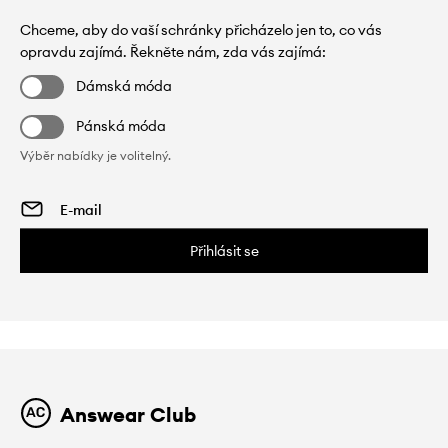
Chceme, aby do vaší schránky přicházelo jen to, co vás
opravdu zajímá. Řekněte nám, zda vás zajímá:
Dámská móda
Pánská móda
Výběr nabídky je volitelný.
Přihlásit se
Answear Club