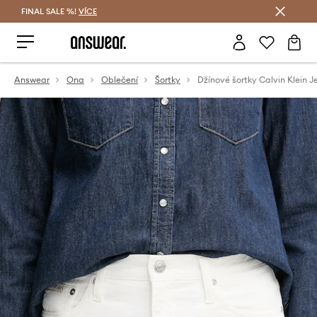
FINAL SALE %!
VÍCE
Ušetřete s Answear Club
Answear
Ona
Oblečení
Šortky
Džínové šortky Calvin Klein J