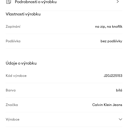
Podrobnosti o výrobku
Vlastnosti výrobku
Zapínání
na zip, na knoflík
Podšívka
bez podšívky
Údaje o výrobku
Kód výrobce
J20J225153
Barva
bílá
Značka
Calvin Klein Jeans
Výrobce