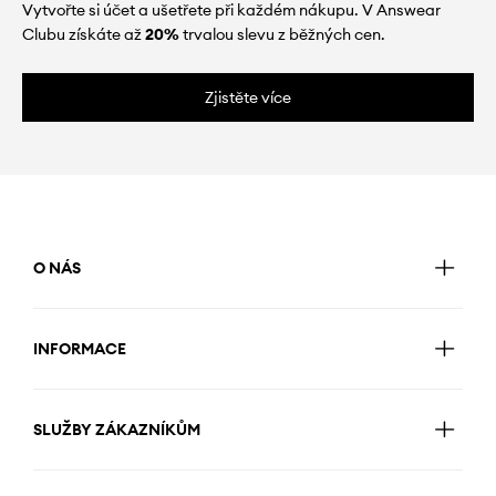
Vytvořte si účet a ušetřete při každém nákupu. V Answear
Clubu získáte až
20%
trvalou slevu z běžných cen.
Zjistěte více
O NÁS
INFORMACE
SLUŽBY ZÁKAZNÍKŮM