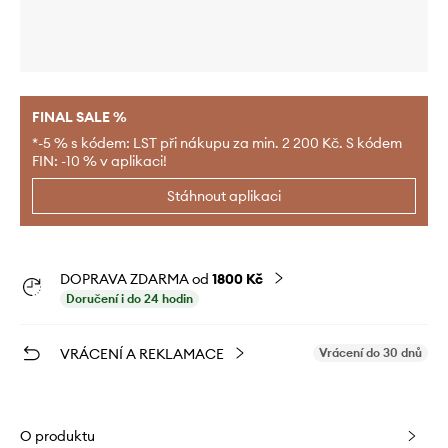
FINAL SALE %
*-5 % s kódem: LST při nákupu za min. 2 200 Kč. S kódem
FIN: -10 % v aplikaci!
Stáhnout aplikaci
DOPRAVA ZDARMA od
1800 Kč
Doručení i do 24 hodin
VRÁCENÍ A REKLAMACE
Vrácení do 30 dnů
O produktu