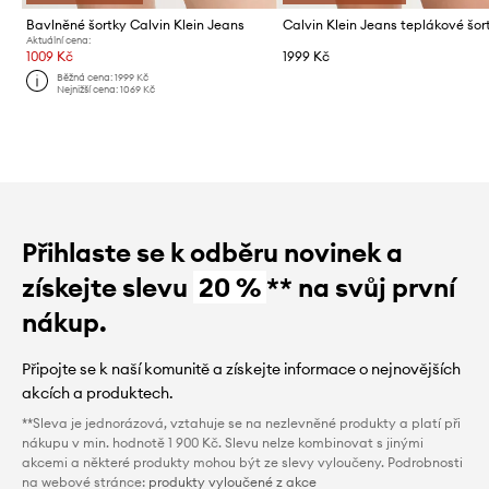
Bavlněné šortky Calvin Klein Jeans
Aktuální cena:
1009 Kč
1999 Kč
Běžná cena:
1999 Kč
Nejnižší cena:
1069 Kč
Přihlaste se k odběru novinek a
získejte slevu
20 %
** na svůj první
nákup.
Připojte se k naší komunitě a získejte informace o nejnovějších
akcích a produktech.
**Sleva je jednorázová, vztahuje se na nezlevněné produkty a platí při
nákupu v min. hodnotě 1 900 Kč. Slevu nelze kombinovat s jinými
akcemi a některé produkty mohou být ze slevy vyloučeny. Podrobnosti
na webové stránce:
produkty vyloučené z akce