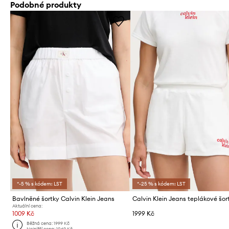
Podobné produkty
*-5 % s kódem: LST
*-25 % s kódem: LST
Bavlněné šortky Calvin Klein Jeans
Aktuální cena:
1009 Kč
1999 Kč
Běžná cena:
1999 Kč
Nejnižší cena:
1069 Kč