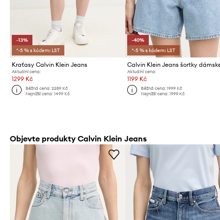
-13%
-40%
*-5 % s kódem: LST
*-5 % s kódem: LST
Kraťasy Calvin Klein Jeans
Aktuální cena:
Aktuální cena:
1299 Kč
1199 Kč
Běžná cena:
2289 Kč
Běžná cena:
1999 Kč
Nejnižší cena:
1499 Kč
Nejnižší cena:
1999 Kč
Objevte produkty Calvin Klein Jeans