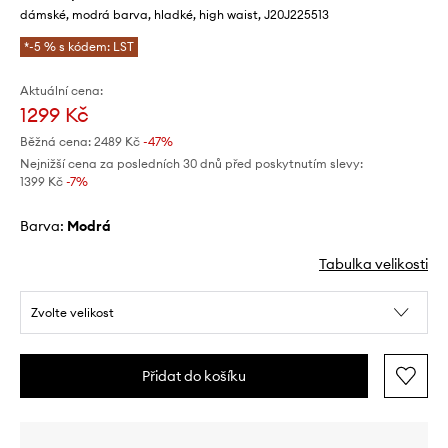
dámské, modrá barva, hladké, high waist, J20J225513
*-5 % s kódem: LST
Aktuální cena:
1299 Kč
Běžná cena:
2489 Kč
-47%
Nejnižší cena za posledních 30 dnů před poskytnutím slevy:
1399 Kč
 -7%
Barva:
modrá
Tabulka velikosti
Zvolte velikost
Přidat do košíku