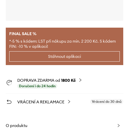
FINAL SALE %
*-5 % s kódem: LST při nákupu za min. 2 200 Kč. S kódem
FIN: -10 % v aplikaci!
Stáhnout aplikaci
DOPRAVA ZDARMA od
1800 Kč
Doručení i do 24 hodin
VRÁCENÍ A REKLAMACE
Vrácení do 30 dnů
O produktu