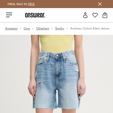
FINAL SALE %!
VÍCE
Ušetřete s Answear Club
Answear
Ona
Oblečení
Šortky
Kraťasy Calvin Klein Jeans