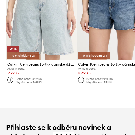
-11%
*-5 % s kódem: LST
*-5 % s kódem: LST
Calvin Klein Jeans šortky dámské džínové
Aktuální cena:
Aktuální cena:
1499 Kč
1069 Kč
Běžná cena:
2289 Kč
Běžná cena:
2290 Kč
Nejnižší cena:
1699 Kč
Nejnižší cena:
1129 Kč
Přihlaste se k odběru novinek a