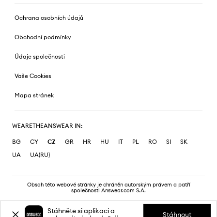
Ochrana osobních údajů
Obchodní podmínky
Údaje společnosti
Vaše Cookies
Mapa stránek
WEARETHEANSWEAR IN:
BG
CY
CZ
GR
HR
HU
IT
PL
RO
SI
SK
UA
UA(RU)
Obsah této webové stránky je chráněn autorským právem a patří
společnosti Answear.com S.A.
Stáhněte si aplikaci a
Stáhnout