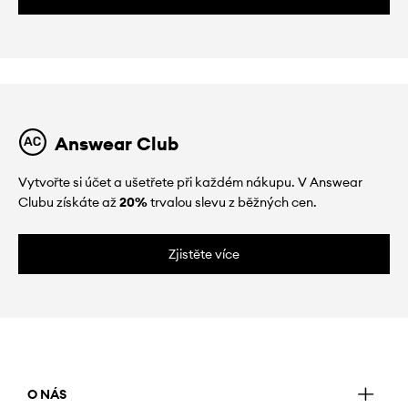
Answear Club
Vytvořte si účet a ušetřete při každém nákupu. V Answear
Clubu získáte až
20%
trvalou slevu z běžných cen.
Zjistěte více
O NÁS