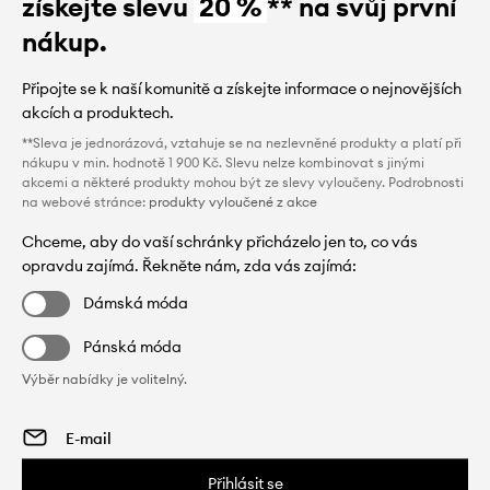
získejte slevu
20 %
** na svůj první
nákup.
Připojte se k naší komunitě a získejte informace o nejnovějších
akcích a produktech.
**Sleva je jednorázová, vztahuje se na nezlevněné produkty a platí při
nákupu v min. hodnotě 1 900 Kč. Slevu nelze kombinovat s jinými
akcemi a některé produkty mohou být ze slevy vyloučeny. Podrobnosti
na webové stránce:
produkty vyloučené z akce
Chceme, aby do vaší schránky přicházelo jen to, co vás
opravdu zajímá. Řekněte nám, zda vás zajímá:
Dámská móda
Pánská móda
Výběr nabídky je volitelný.
Přihlásit se