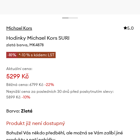
Michael Kors
5.0
Hodinky Michael Kors SURI
zlatá barva, MK4878
-10%
*-10 % s kódem: LST
Aktuální cena:
5299 Kč
Běžná cena:
6799 Kč
-22%
Nejnižší cena za posledních 30 dnů před poskytnutím slevy:
5899 Kč
 -10%
Barva:
zlatá
Produkt již není dostupný
Bohužel Vás někdo předběhl, ale možná se Vám zalíbí jiné
produkty z naší nabídky.