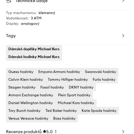
Technické údaje
Typ mechanismu
:
křemenný
Vodotěsnost
:
3 ATM
Displej
:
analogový
Tagy
Dámské doplňky Michael Kors
Dámské hodinky Michael Kors
Guess hodinky
Emporio Armani hodinky
Swarovski hodinky
Calvin Klein hodinky
Tommy Hilfiger hodinky
Furla hodinky
Skagen hodinky
Fossil hodinky
DKNY hodinky
Armani Exchange hodinky
Plein Sport hodinky
Daniel Wellington hodinky
Michael Kors hodinky
Tory Burch hodinky
Ted Baker hodinky
Kate Spade hodinky
Versus Versace hodinky
Boss hodinky
Recenze produktů
5.0
1