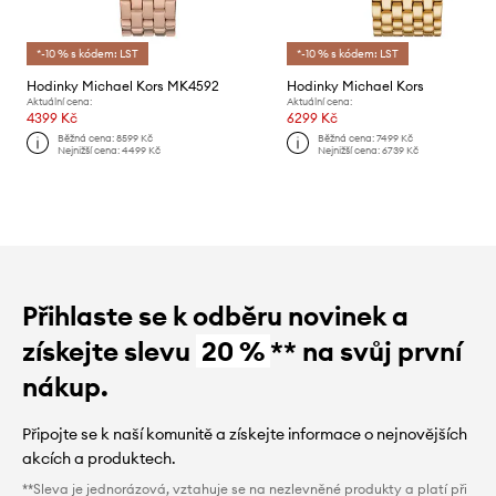
*-10 % s kódem: LST
*-10 % s kódem: LST
Hodinky Michael Kors MK4592
Hodinky Michael Kors
Aktuální cena:
Aktuální cena:
4399 Kč
6299 Kč
Běžná cena:
8599 Kč
Běžná cena:
7499 Kč
Nejnižší cena:
4499 Kč
Nejnižší cena:
6739 Kč
Přihlaste se k odběru novinek a
získejte slevu
20 %
** na svůj první
nákup.
Připojte se k naší komunitě a získejte informace o nejnovějších
akcích a produktech.
**Sleva je jednorázová, vztahuje se na nezlevněné produkty a platí při