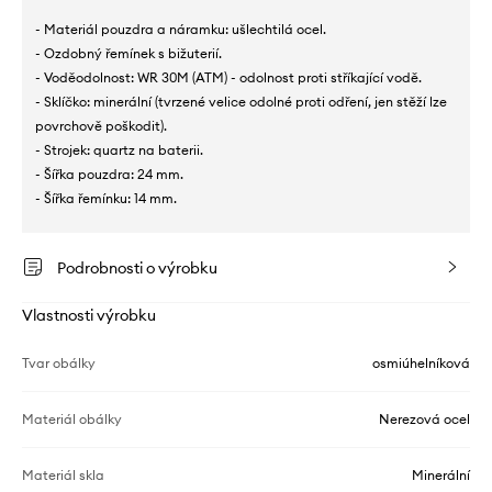
- Materiál pouzdra a náramku: ušlechtilá ocel.
- Ozdobný řemínek s bižuterií.
- Voděodolnost: WR 30M (ATM) - odolnost proti stříkající vodě.
- Sklíčko: minerální (tvrzené velice odolné proti odření, jen stěží lze
povrchově poškodit).
- Strojek: quartz na baterii.
- Šířka pouzdra: 24 mm.
- Šířka řemínku: 14 mm.
Podrobnosti o výrobku
Vlastnosti výrobku
Tvar obálky
osmiúhelníková
Materiál obálky
Nerezová ocel
Materiál skla
Minerální