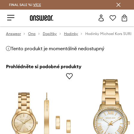
FINAL SALE %!
VÍCE
Ušetřete s Answear Club
Answear
Ona
Doplňky
Hodinky
Hodinky Michael Kors SURI
Tento produkt je momentálně nedostupný
Prohlédněte si podobné produkty