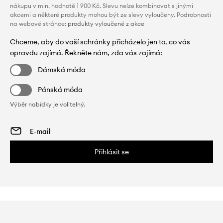
nákupu v min. hodnotě 1 900 Kč. Slevu nelze kombinovat s jinými
akcemi a některé produkty mohou být ze slevy vyloučeny. Podrobnosti
na webové stránce:
produkty vyloučené z akce
Chceme, aby do vaší schránky přicházelo jen to, co vás
opravdu zajímá. Řekněte nám, zda vás zajímá:
Dámská móda
Pánská móda
Výběr nabídky je volitelný.
Přihlásit se