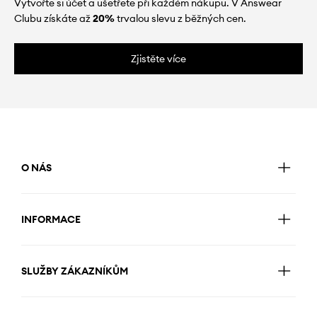
Vytvořte si účet a ušetřete při každém nákupu. V Answear
Clubu získáte až
20%
trvalou slevu z běžných cen.
Zjistěte více
O NÁS
INFORMACE
SLUŽBY ZÁKAZNÍKŮM