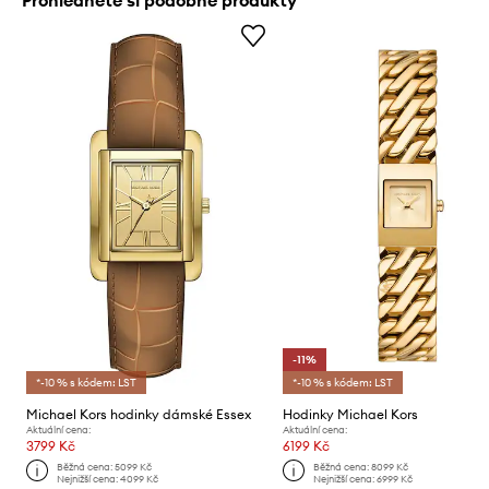
-11%
*-10 % s kódem: LST
*-10 % s kódem: LST
Michael Kors hodinky dámské Essex
Hodinky Michael Kors
Aktuální cena:
Aktuální cena:
3799 Kč
6199 Kč
Běžná cena:
5099 Kč
Běžná cena:
8099 Kč
Nejnižší cena:
4099 Kč
Nejnižší cena:
6999 Kč