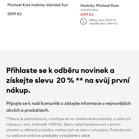
Michael Kors hodinky dámské Suri
Hodinky Michael Kors
Aktuální cena:
5599 Kč
6199 Kč
Běžná cena:
8099 Kč
Nejnižší cena:
6999 Kč
Přihlaste se k odběru novinek a
získejte slevu
20 %
** na svůj první
nákup.
Připojte se k naší komunitě a získejte informace o nejnovějších
akcích a produktech.
**Sleva je jednorázová, vztahuje se na nezlevněné produkty a platí při
nákupu v min. hodnotě 1 900 Kč. Slevu nelze kombinovat s jinými
akcemi a některé produkty mohou být ze slevy vyloučeny. Podrobnosti
na webové stránce:
produkty vyloučené z akce