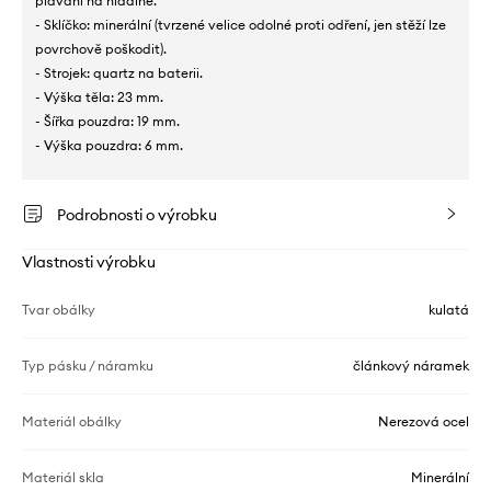
plavání na hladině.
- Sklíčko: minerální (tvrzené velice odolné proti odření, jen stěží lze
povrchově poškodit).
- Strojek: quartz na baterii.
- Výška těla: 23 mm.
- Šířka pouzdra: 19 mm.
- Výška pouzdra: 6 mm.
Podrobnosti o výrobku
Vlastnosti výrobku
Tvar obálky
kulatá
Typ pásku / náramku
článkový náramek
Materiál obálky
Nerezová ocel
Materiál skla
Minerální