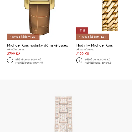
-11%
*-10 % s kódem: LST
*-10 % s kódem: LST
Michael Kors hodinky dámské Essex
Hodinky Michael Kors
Aktuální cena:
Aktuální cena:
3799 Kč
6199 Kč
Běžná cena:
5099 Kč
Běžná cena:
8099 Kč
Nejnižší cena:
4099 Kč
Nejnižší cena:
6999 Kč