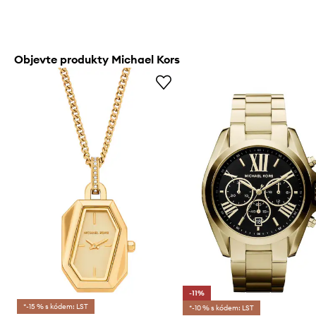
Objevte produkty Michael Kors
-11%
*-15 % s kódem: LST
*-10 % s kódem: LST