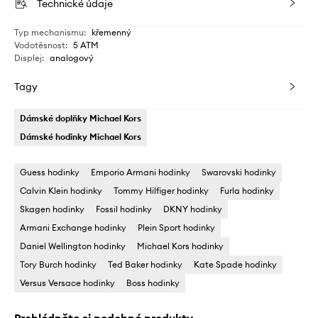
Technické údaje
Typ mechanismu
:
křemenný
Vodotěsnost
:
5 ATM
Displej
:
analogový
Tagy
Dámské doplňky Michael Kors
Dámské hodinky Michael Kors
Guess hodinky
Emporio Armani hodinky
Swarovski hodinky
Calvin Klein hodinky
Tommy Hilfiger hodinky
Furla hodinky
Skagen hodinky
Fossil hodinky
DKNY hodinky
Armani Exchange hodinky
Plein Sport hodinky
Daniel Wellington hodinky
Michael Kors hodinky
Tory Burch hodinky
Ted Baker hodinky
Kate Spade hodinky
Versus Versace hodinky
Boss hodinky
Prohlédněte si podobné produkty