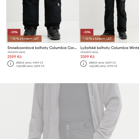
-10%
-10%
*-10 % s kódem: LST
*-10 % s kódem: LST
Snowboardové kalhoty Columbia Coreshot
Aktuální cena:
Aktuální cena:
2599 Kč
3399 Kč
Běžná cena:
4399 Kč
Běžná cena:
5699 Kč
Nejnižší cena:
2899 Kč
Nejnižší cena:
3799 Kč