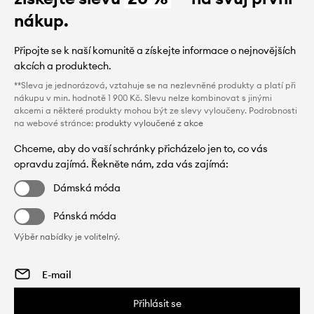
nákup.
Připojte se k naší komunitě a získejte informace o nejnovějších
akcích a produktech.
**Sleva je jednorázová, vztahuje se na nezlevněné produkty a platí při
nákupu v min. hodnotě 1 900 Kč. Slevu nelze kombinovat s jinými
akcemi a některé produkty mohou být ze slevy vyloučeny. Podrobnosti
na webové stránce:
produkty vyloučené z akce
Chceme, aby do vaší schránky přicházelo jen to, co vás
opravdu zajímá. Řekněte nám, zda vás zajímá:
Dámská móda
Pánská móda
Výběr nabídky je volitelný.
Přihlásit se