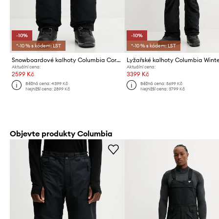
-10%
-10%
*-10 % s kódem: LST
*-10 % s kódem: LST
Snowboardové kalhoty Columbia Coreshot
Aktuální cena:
Aktuální cena:
2599 Kč
3399 Kč
Běžná cena:
4399 Kč
Běžná cena:
5699 Kč
Nejnižší cena:
2899 Kč
Nejnižší cena:
3799 Kč
Objevte produkty Columbia