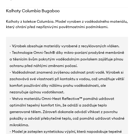
Kalhoty Columbia Bugaboo
Kalhoty z kolekce Columbia. Model vyroben z voděodolného materiálu,
který chrání před nepříznivými povětrnostními podmínkami.
- Výrobek obsahuje materiály vyrobené z recyklovaných vláken.
- Technologie Omni-Tech® díky mikro-porózní prodyšné membráně
a těsnícím švům pokrytým voděodolným povlakem zajišťuje plnou
ochranu před náhlými změnami počasí.
- Voděodolnost znamená zvýšenou odolnost proti vodě. Výrobek si
zachovává své vlastnosti při kontaktu s vodou, což umožňuje větší
komfort používání díky nižšímu prahu voděodolnosti, ale
nezaručuje úplnou vodotěsnost.
- Vrstva materiálu Omni-Heat Reflective™ pomáhá udržovat
optimální tepelný komfort tím, že odráží a zadržuje teplo
generované tělem. Zároveň dokonale odvádí vlhkost z povrchu
pokožky a odvádí přebytečné teplo, což pomáhá udržovat vhodné
mikroklima.
- Model je zateplen syntetickou výplní, která napodobuje tepelné