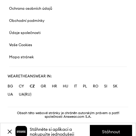
Ochrana osobních údajů
Obchodní podmínky
Údaje společnosti
Vaše Cookies
Mapa stránek
WEARETHEANSWEAR IN:
BG
CY
CZ
GR
HR
HU
IT
PL
RO
SI
SK
UA
UA(RU)
Obsah této webové stránky je chráněn autorským právem a patří
společnosti Answear.com S.A.
Stáhněte si aplikaci a
Stáhnout
nakupujte jednodušeji