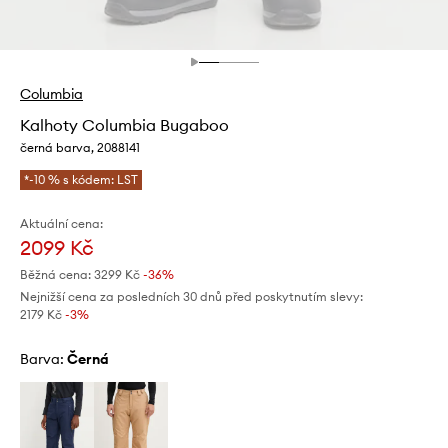
Columbia
Kalhoty Columbia Bugaboo
černá barva, 2088141
*-10 % s kódem: LST
Aktuální cena:
2099 Kč
Běžná cena:
3299 Kč
-36%
Nejnižší cena za posledních 30 dnů před poskytnutím slevy:
2179 Kč
 -3%
Barva:
černá