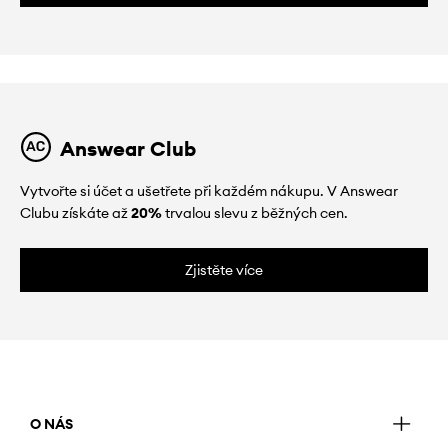
Answear Club
Vytvořte si účet a ušetřete při každém nákupu. V Answear
Clubu získáte až
20%
trvalou slevu z běžných cen.
Zjistěte více
O NÁS