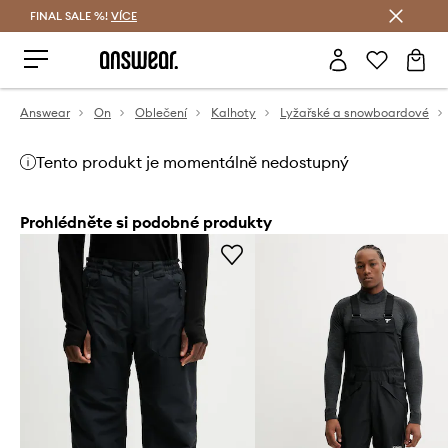
FINAL SALE %!
VÍCE
Ušetřete s Answear Club
Answear
On
Oblečení
Kalhoty
Lyžařské a snowboardové
Tento produkt je momentálně nedostupný
Prohlédněte si podobné produkty