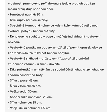
vlastnosti prachového peří, dokonale izoluje proti chladu i za
mokra a zajišťuje snadnou péči.
- Hmotnost náplně: 60 g.
- Dvě kapsy na ruce se zipy.
- Speciálně tvarované nohavice kolem kolen vám dávají plnou
svobodu pohybu během aktivity.
- Regulace na suchý zip v pase umožňuje individuální nastavení
obvodu.
- Vestavěná poutka na opasek umožňují připevnit opasek, aby se
zabránilo sklouznutí kalhot během pohybu.
- Vestavěné sněhové manžety uvnitř zabraňují pronikání
studeného vzduchu a sněhu dovnitř.
- Díky patentkám umístěným ve spodní části nohavic lze nohavice
snadno nasadit na boty.
- Šířka v pase: 43 cm.
- Šířka v bocích: 55 cm.
- Výška sedu: 30 cm.
- Spodní šířka nohavice: 28 cm.
- Šířka nohavice: 35 cm.
- Vnější délka nohavic: 109 cm.