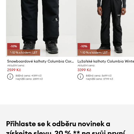
-10%
-10%
*-10 % s kódem: LST
*-10 % s kódem: LST
Snowboardové kalhoty Columbia Coreshot
Aktuální cena:
Aktuální cena:
2599 Kč
3399 Kč
Běžná cena:
4399 Kč
Běžná cena:
5699 Kč
Nejnižší cena:
2899 Kč
Nejnižší cena:
3799 Kč
Přihlaste se k odběru novinek a
získejte slevu
20 %
** na svůj první