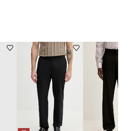
0013.M35200
Deep.Black
černá
ison Margiela