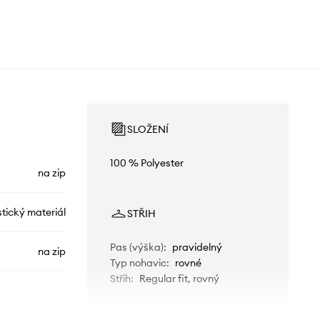
SLOŽENÍ
100 % Polyester
na zip
stický materiál
STŘIH
Pas (výška)
:
pravidelný
na zip
Typ nohavic
:
rovné
Střih
:
Regular fit, rovný