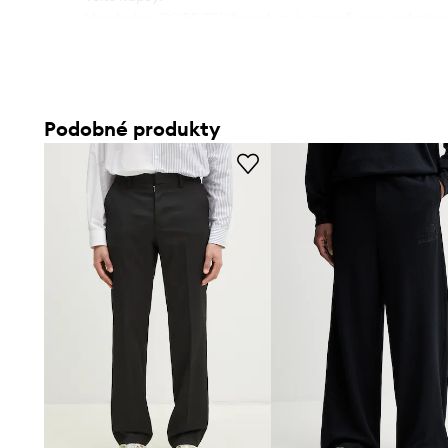
- Membrána GORE-TEX® poskytuje trvanlivost, vodotěsnos
- PFC Free je produkt vytvořený bez použití perfluorova
sloučenin.
Podobné produkty