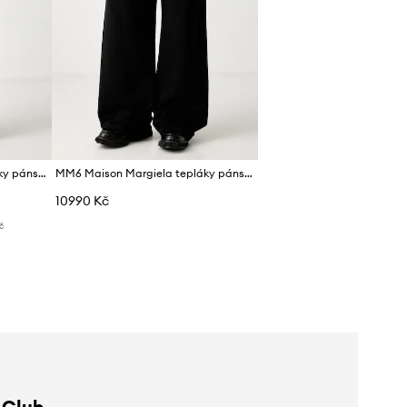
MM6 Maison Margiela tepláky pánské bavlněné
MM6 Maison Margiela tepláky pánské bavlněné
10990 Kč
č
 Club