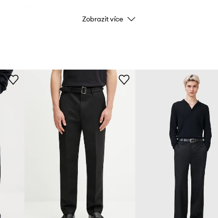
t a odolnost proti větru.
Zobrazit více
ných a polyfluorovaných
Kód výrobce
SH0LA
Barva výrobce
Barva
Značka
MM6 Ma
ID produktu