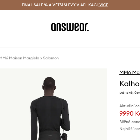
ácení zdarma (od 1800 Kč)
FINAL SALE % A VĚTŠÍ SLEVY V APLIKACI!
Doručení i do 24 h
VÍCE
Ušetřete s 
 MM6 Maison Margiela x Salomon
MM6 Mai
Kalho
pánské, če
Aktuální ce
9990 K
Běžná cena
Nejnižší ce