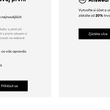
Vytvořte si účet a
získáte až
20%
trva
o nejnovějších
ukty a platí při
t s jinými akcemi a
Zjistěte více
obnosti na webové
, co vás opravdu
da
Přihlásit se