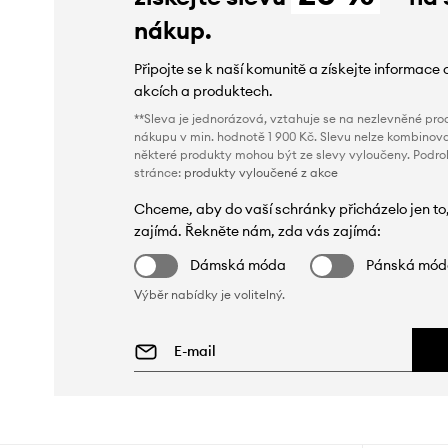
nákup.
Připojte se k naší komunitě a získejte informace 
akcích a produktech.
**Sleva je jednorázová, vztahuje se na nezlevněné prod
nákupu v min. hodnotě 1 900 Kč. Slevu nelze kombinova
některé produkty mohou být ze slevy vyloučeny. Podr
stránce:
produkty vyloučené z akce
Chceme, aby do vaší schránky přicházelo jen to
zajímá. Řekněte nám, zda vás zajímá:
Dámská móda
Pánská mó
Výběr nabídky je volitelný.