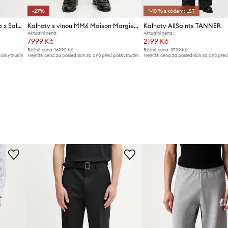
-27%
*-10 % s kódem: LST
Kalhoty MM6 Maison Margiela x Salomon
Kalhoty s vlnou MM6 Maison Margiela
Kalhoty AllSaints TANNER
Aktuální cena:
Aktuální cena:
7999 Kč
2199 Kč
Běžná cena:
16990 Kč
Běžná cena:
3799 Kč
poskytnutím
Nejnižší cena za posledních 30 dnů před poskytnutím
Nejnižší cena za posledních 30 dnů pře
slevy:
10999 Kč
slevy:
2399 Kč