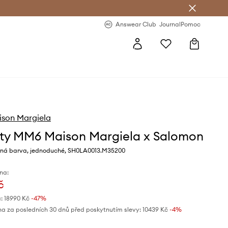
Answear Club
- 20 % na první objednávku
Answear Club
Journal
Pomoc
son Margiela
ty MM6 Maison Margiela x Salomon
rná barva, jednoduché, SH0LA0013.M35200
na:
č
:
18990 Kč
-47%
na za posledních 30 dnů před poskytnutím slevy:
10439 Kč
 -4%