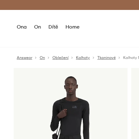
Premium Fashion Benefits
Doručení a vr
Ona
On
Dítě
Home
Answear
On
Oblečení
Kalhoty
Tkaninové
Kalhoty