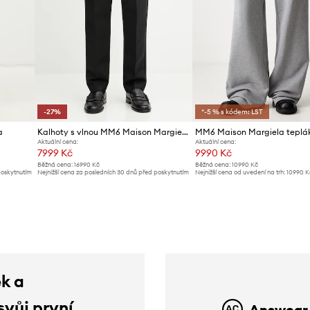
-27%
*-5 % s kódem: LST
a
Kalhoty s vlnou MM6 Maison Margiela
Aktuální cena:
Aktuální cena:
7999 Kč
9990 Kč
Běžná cena:
16990 Kč
Běžná cena:
10990 Kč
poskytnutím
Nejnižší cena za posledních 30 dnů před poskytnutím
Nejnižší cena od uvedení na trh:
10990 K
slevy:
10999 Kč
ek a
svůj první
Answear