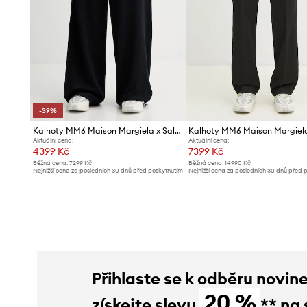
-39%
Kalhoty MM6 Maison Margiela x Salomon
Kalhoty MM6 Maison Margiel
Aktuální cena:
Aktuální cena:
4399 Kč
7399 Kč
Běžná cena:
7299 Kč
Běžná cena:
14990 Kč
Nejnižší cena za posledních 30 dnů před poskytnutím
Nejnižší cena za posledních 30 dnů před 
slevy:
7299 Kč
slevy:
7999 Kč
Přihlaste se k odběru novin
20 %
získejte slevu
** na 