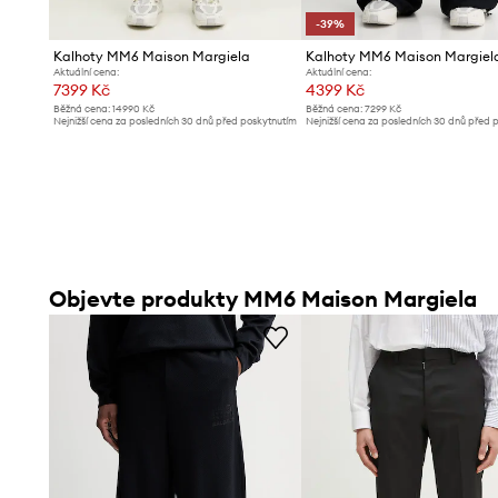
-39%
Kalhoty MM6 Maison Margiela
Aktuální cena:
Aktuální cena:
7399 Kč
4399 Kč
Běžná cena:
14990 Kč
Běžná cena:
7299 Kč
Nejnižší cena za posledních 30 dnů před poskytnutím
Nejnižší cena za posledních 30 dnů před 
slevy:
7999 Kč
slevy:
7299 Kč
Objevte produkty MM6 Maison Margiela