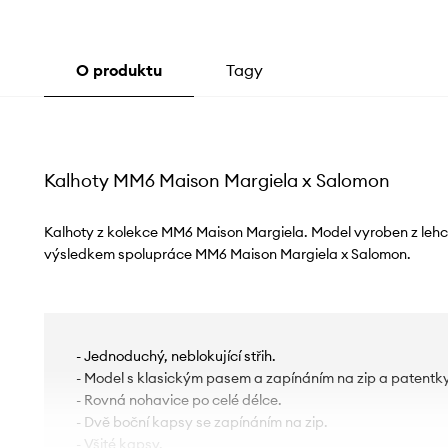
O produktu
Tagy
Kalhoty MM6 Maison Margiela x Salomon
Kalhoty z kolekce MM6 Maison Margiela. Model vyroben z lehce 
výsledkem spolupráce MM6 Maison Margiela x Salomon.
- Jednoduchý, neblokující střih.
- Model s klasickým pasem a zapínáním na zip a patentky
- Rovná nohavice po celé délce.
- Dvě boční kapsy se zapínáním na zip.
- Všité kapsy.