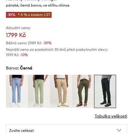
pánské, černá barva, ve střihu chinos
-10%
*-5 % s kódem: LST
Aktuální cena:
1799 Kč
Běžná cena:
2989 Kč
-39%
Nejnižší cena za posledních 30 dnů před poskytnutím slevy:
1999 Kč
 -10%
Barva:
černá
Tabulka velikosti
Zvolte velikost