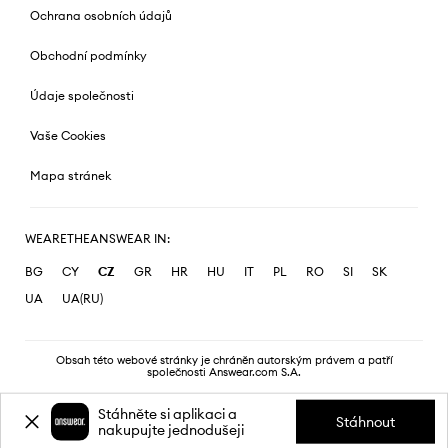
Ochrana osobních údajů
Obchodní podmínky
Údaje společnosti
Vaše Cookies
Mapa stránek
WEARETHEANSWEAR IN:
BG
CY
CZ
GR
HR
HU
IT
PL
RO
SI
SK
UA
UA(RU)
Obsah této webové stránky je chráněn autorským právem a patří
společnosti Answear.com S.A.
Stáhněte si aplikaci a
Stáhnout
nakupujte jednodušeji