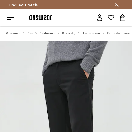
FINAL SALE %!
VÍCE
Ušetřete s Answear Club
Answear
On
Oblečení
Kalhoty
Tkaninové
Kalhoty Tommy