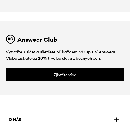
Answear Club
Vytvořte si účet a ušetřete při každém nákupu. V Answear
Clubu získáte až
20%
trvalou slevu z běžných cen.
Zjistěte více
O NÁS