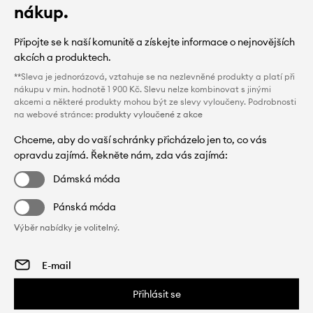
nákup.
Připojte se k naší komunitě a získejte informace o nejnovějších
akcích a produktech.
**Sleva je jednorázová, vztahuje se na nezlevněné produkty a platí při
nákupu v min. hodnotě 1 900 Kč. Slevu nelze kombinovat s jinými
akcemi a některé produkty mohou být ze slevy vyloučeny. Podrobnosti
na webové stránce:
produkty vyloučené z akce
Chceme, aby do vaší schránky přicházelo jen to, co vás
opravdu zajímá. Řekněte nám, zda vás zajímá:
Dámská móda
Pánská móda
Výběr nabídky je volitelný.
Přihlásit se