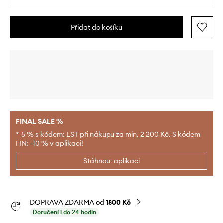
Přidat do košíku
FINAL SALE %
*-5 % s kódem: LST při nákupu za min. 2 200 Kč. S kódem
FIN: -10 % v aplikaci!
Stáhnout aplikaci
DOPRAVA ZDARMA od
1800 Kč
Doručení i do 24 hodin