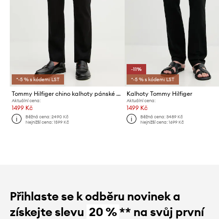
-11%
*-5 % s kódem: LST
*-5 % s kódem: LST
Tommy Hilfiger chino kalhoty pánské bavlněné s elastanem
Kalhoty Tommy Hilfiger
Aktuální cena:
Aktuální cena:
1499 Kč
1499 Kč
Běžná cena:
2490 Kč
Běžná cena:
3489 Kč
Nejnižší cena:
1599 Kč
Nejnižší cena:
1699 Kč
Přihlaste se k odběru novinek a
získejte slevu
20 %
** na svůj první