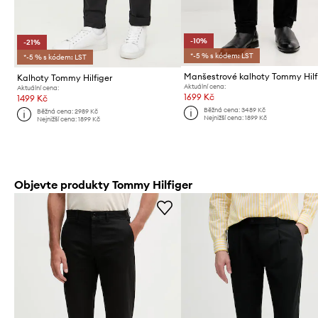
-10%
-21%
*-5 % s kódem: LST
*-5 % s kódem: LST
Manšestrové kalhoty Tommy Hilf
Kalhoty Tommy Hilfiger
Aktuální cena:
Aktuální cena:
1699 Kč
1499 Kč
Běžná cena:
3489 Kč
Běžná cena:
2989 Kč
Nejnižší cena:
1899 Kč
Nejnižší cena:
1899 Kč
Objevte produkty Tommy Hilfiger