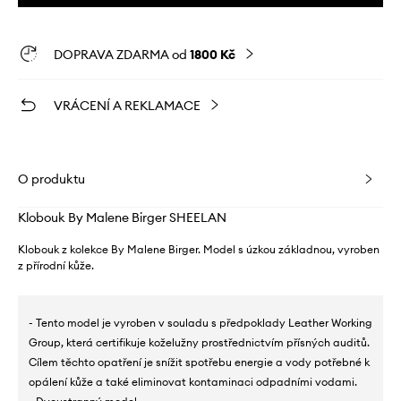
DOPRAVA ZDARMA od
1800 Kč
VRÁCENÍ A REKLAMACE
O produktu
Klobouk By Malene Birger SHEELAN
Klobouk z kolekce By Malene Birger. Model s úzkou základnou, vyroben
z přírodní kůže.
- Tento model je vyroben v souladu s předpoklady Leather Working
Group, která certifikuje koželužny prostřednictvím přísných auditů.
Cílem těchto opatření je snížit spotřebu energie a vody potřebné k
opálení kůže a také eliminovat kontaminaci odpadními vodami.