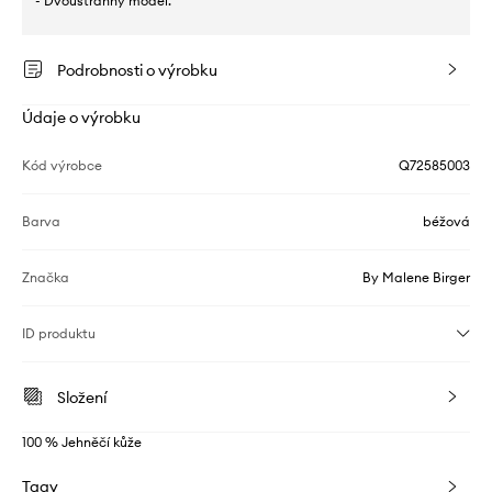
- Dvoustranný model.
Podrobnosti o výrobku
Údaje o výrobku
Kód výrobce
Q72585003
Barva
béžová
Značka
By Malene Birger
ID produktu
Složení
100 % Jehněčí kůže
Tagy