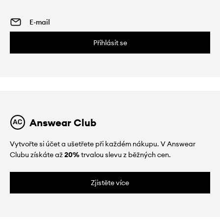
Přihlásit se
Answear Club
Vytvořte si účet a ušetřete při každém nákupu. V Answear
Clubu získáte až
20%
trvalou slevu z běžných cen.
Zjistěte více