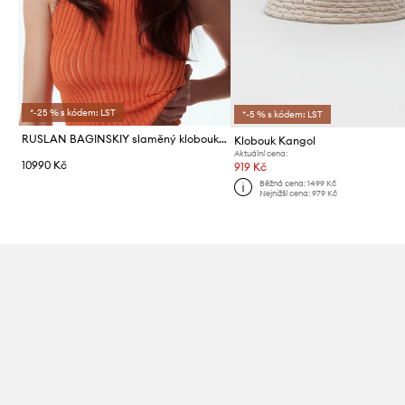
*-25 % s kódem: LST
*-5 % s kódem: LST
RUSLAN BAGINSKIY slaměný klobouk dámský pletenka Canotier Hat
Klobouk Kangol
Aktuální cena:
10990 Kč
919 Kč
Běžná cena:
1499 Kč
Nejnižší cena:
979 Kč