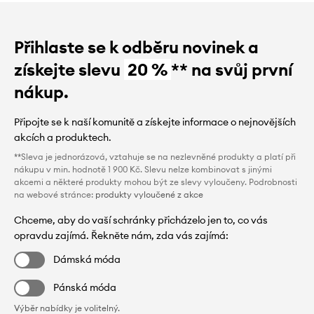
Přihlaste se k odběru novinek a
získejte slevu
20 %
** na svůj první
nákup.
Připojte se k naší komunitě a získejte informace o nejnovějších
akcích a produktech.
**Sleva je jednorázová, vztahuje se na nezlevněné produkty a platí při
nákupu v min. hodnotě 1 900 Kč. Slevu nelze kombinovat s jinými
akcemi a některé produkty mohou být ze slevy vyloučeny. Podrobnosti
na webové stránce:
produkty vyloučené z akce
Chceme, aby do vaší schránky přicházelo jen to, co vás
opravdu zajímá. Řekněte nám, zda vás zajímá:
Dámská móda
Pánská móda
Výběr nabídky je volitelný.