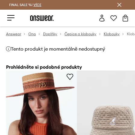
FINAL SALE %!
VÍCE
Ušetřete s Answear Club
Answear
Ona
Doplňky
Čepice a klobouky
Klobouky
Tento produkt je momentálně nedostupný
Prohlédněte si podobné produkty