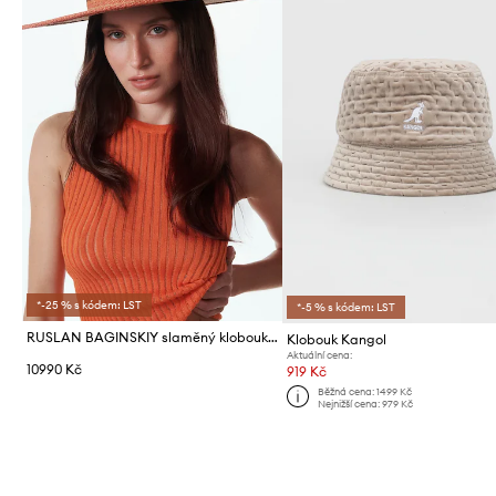
*-25 % s kódem: LST
*-5 % s kódem: LST
RUSLAN BAGINSKIY slaměný klobouk dámský pletenka Canotier Hat
Klobouk Kangol
Aktuální cena:
10990 Kč
919 Kč
Běžná cena:
1499 Kč
Nejnižší cena:
979 Kč