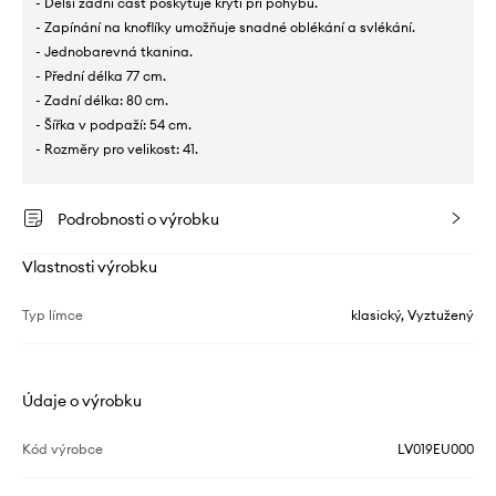
- Delší zadní část poskytuje krytí při pohybu.
- Zapínání na knoflíky umožňuje snadné oblékání a svlékání.
- Jednobarevná tkanina.
- Přední délka 77 cm.
- Zadní délka: 80 cm.
- Šířka v podpaží: 54 cm.
- Rozměry pro velikost: 41.
Podrobnosti o výrobku
Vlastnosti výrobku
Typ límce
klasický, Vyztužený
Údaje o výrobku
Kód výrobce
LV019EU000