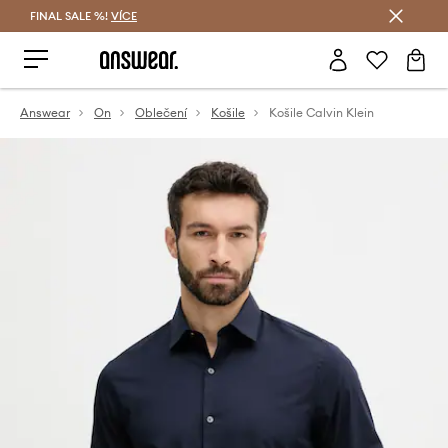
FINAL SALE %!
VÍCE
Ušetřete s Answear Club
Answear
On
Oblečení
Košile
Košile Calvin Klein