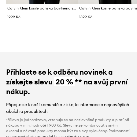
Calvin Klein košile pánská bavlněná s elastanem
1999 Kč
1899 Kč
Přihlaste se k odběru novinek a
získejte slevu
20 %
** na svůj první
nákup.
Připojte se k naší komunitě a získejte informace o nejnovějších
akcích a produktech.
**Sleva je jednorázová, vztahuje se na nezlevněné produkty a platí při
nákupu v min. hodnotě 1 900 Kč. Slevu nelze kombinovat s jinými
akcemi a některé produkty mohou být ze slevy vyloučeny. Podrobnosti
na webové stránce:
produkty vyloučené z akce