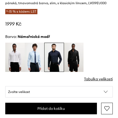
pánská, tmavomodrá barva, slim, s klasickým límcem, LV019EU000
*-15 % s kódem: LST
1999 Kč
Barva:
námořnická modř
Tabulka velikosti
Zvolte velikost
Přidat do košíku