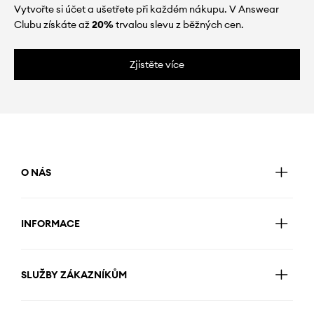
Vytvořte si účet a ušetřete při každém nákupu. V Answear
Clubu získáte až
20%
trvalou slevu z běžných cen.
Zjistěte více
O NÁS
INFORMACE
SLUŽBY ZÁKAZNÍKŮM