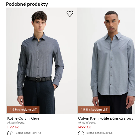
Podobné produkty
*-5 % s kódem: LST
*-5 % s kódem: LST
Košile Calvin Klein
Calvin Klein košile pánská s bav
Aktuální cena:
Aktuální cena:
1199 Kč
1499 Kč
Běžná cena:
1899 Kč
Běžná cena:
2789 Kč