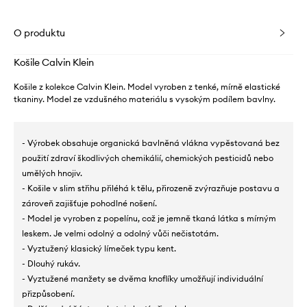
O produktu
Košile Calvin Klein
Košile z kolekce Calvin Klein. Model vyroben z tenké, mírně elastické
tkaniny. Model ze vzdušného materiálu s vysokým podílem bavlny.
- Výrobek obsahuje organická bavlněná vlákna vypěstovaná bez
použití zdraví škodlivých chemikálií, chemických pesticidů nebo
umělých hnojiv.
- Košile v slim střihu přiléhá k tělu, přirozeně zvýrazňuje postavu a
zároveň zajišťuje pohodlné nošení.
- Model je vyroben z popelínu, což je jemně tkaná látka s mírným
leskem. Je velmi odolný a odolný vůči nečistotám.
- Vyztužený klasický límeček typu kent.
- Dlouhý rukáv.
- Vyztužené manžety se dvěma knoflíky umožňují individuální
přizpůsobení.