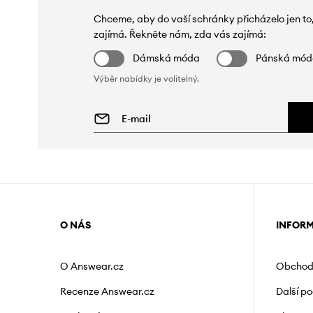
Chceme, aby do vaší schránky přicházelo jen to
zajímá. Řekněte nám, zda vás zajímá:
Dámská móda
Pánská mó
Výběr nabídky je volitelný.
O NÁS
INFOR
O Answear.cz
Obchod
Recenze Answear.cz
Další p