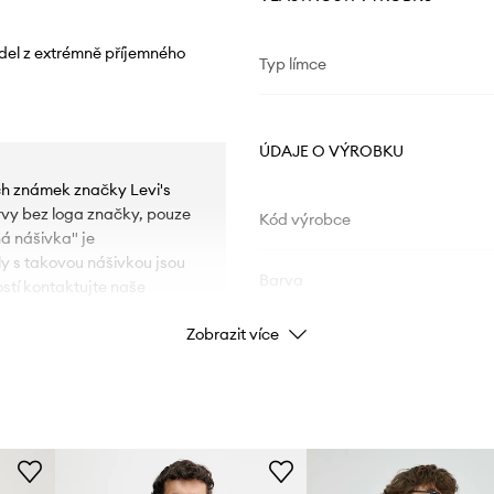
odel z extrémně příjemného
Typ límce
ÚDAJE O VÝROBKU
ých známek značky Levi's
rvy bez loga značky, pouze
Kód výrobce
á nášivka" je
y s takovou nášivkou jsou
Barva
stí kontaktujte naše
Zobrazit více
Značka
Výrobce
ékání.
ID produktu