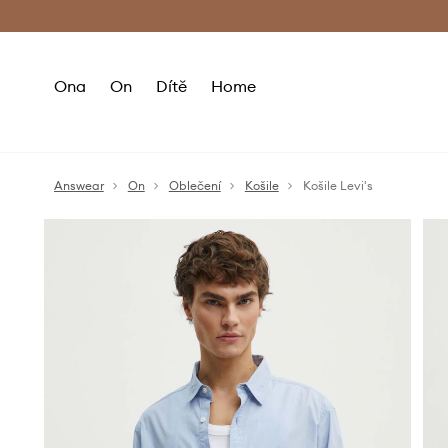
Premium Fashion Benefits
Doručení a vr
Ona
On
Dítě
Home
Answear
On
Oblečení
Košile
Košile Levi's