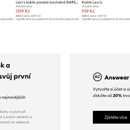
Levi's košile pánská bavlněná BARSTOW WESTERN STANDARD
Košile Levi's
Aktuální cena:
Aktuální cena:
1399 Kč
939 Kč
Běžná cena:
2399 Kč
Běžná cena:
1499 Kč
poskytnutím
Nejnižší cena za posledních 30 dnů před poskytnutím
Nejnižší cena za posledních 30 dnů pře
slevy:
1499 Kč
slevy:
999 Kč
ek a
svůj první
Answear
Vytvořte si účet a
získáte až
20%
trva
o nejnovějších
ukty a platí při
t s jinými akcemi a
Zjistěte více
obnosti na webové