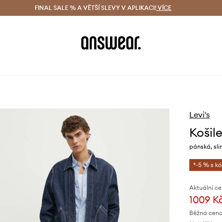
ácení zdarma (od 1800 Kč)
FINAL SALE % A VĚTŠÍ SLEVY V APLIKACI!
Doručení i do 24 h
VÍCE
Ušetřete s 
Levi's
Košile
pánská, sli
*-5 % s k
Aktuální ce
1009 K
Běžná cena