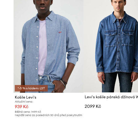
- Délka rukávu: 64,5 cm.
- Délka: 70 cm.
- Šířka v podpaží: 55 cm.
- Šířka v ramenou: 45 cm.
- Rozměry pro velikost: L.
*-5 % s kódem: LST
Košile Levi's
Aktuální cena:
2099 Kč
939 Kč
Běžná cena:
1499 Kč
Nejnižší cena za posledních 30 dnů před poskytnutím
slevy:
999 Kč