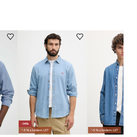
-14%
*-5 % s kódem: LST
*-5 % s kódem: LST