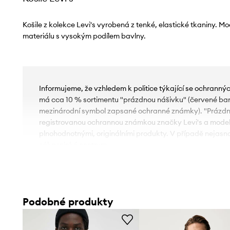
Košile z kolekce Levi's vyrobená z tenké, elastické tkaniny. M
materiálu s vysokým podílem bavlny.
Informujeme, že vzhledem k politice týkající se ochrann
má cca 10 % sortimentu "prázdnou nášivku" (červené ba
mezinárodní symbol zapsané ochranné známky). "Prázdn
registrovanou ochrannou známkou značky Levi's a model
plnohodnotnými, originálními produkty. V případě nejasno
zákaznické centrum.
- Střih slim.
- Rukávy se zapínatelnými manžetami.
- Klasický měkký límeček typu kent.
Podobné produkty
- Vyšité logo značky na přední straně.
- Pohodlné zapínání na knoflík usnadňuje nazouvání a svl
- Obvod límce: 44 cm.