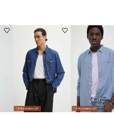
*-5 % s kódem: LST
*-5 % s kódem: LST