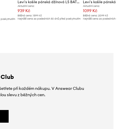
Levi's košile pánská džínová LS BATTERY HM SHIRT SLIM
Aktuální cena:
Aktuální cena:
939 Kč
1099 Kč
Běžná cena:
1599 Kč
Běžná cena:
2099 Kč
Nejnižší cena za posledních 30 dnů před poskytnutím
Nejnižší cena za posledních 30 dnů př
d poskytnutím
slevy:
1099 Kč
slevy:
1199 Kč
 Club
 ušetřete při každém nákupu. V Answear Clubu
lou slevu z běžných cen.