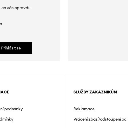
, co vás opravdu
da
Přihlásit se
MACE
SLUŽBY ZÁKAZNÍKŮM
ní podmínky
Reklamace
odmínky
Vrácení zboží/odstoupení od