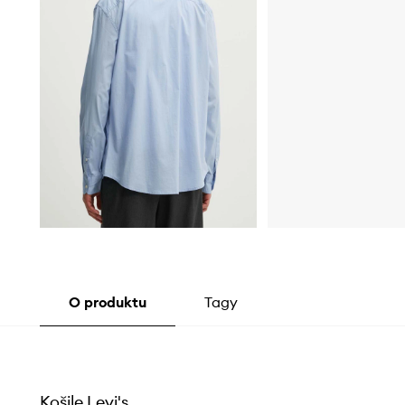
O produktu
Tagy
Košile Levi's