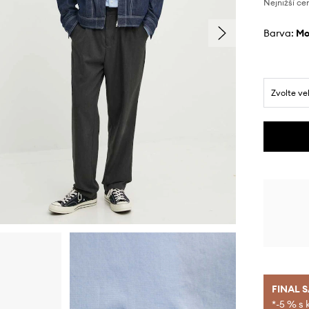
Nejnižší ce
Barva:
m
Zvolte ve
FINAL 
*-5 % s 