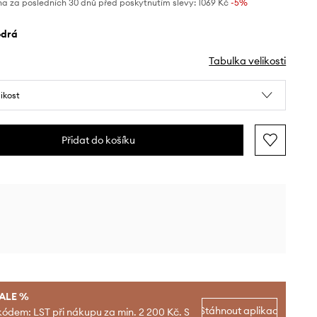
na za posledních 30 dnů před poskytnutím slevy:
1069 Kč
 -5%
odrá
Tabulka velikosti
likost
Přidat do košíku
SALE %
Stáhnout aplikaci
kódem: LST při nákupu za min. 2 200 Kč. S