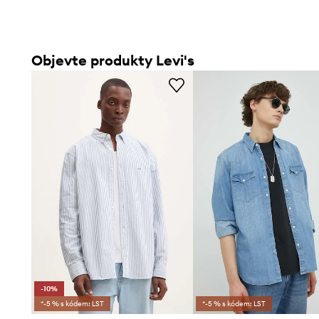
Objevte produkty Levi's
-10%
*-5 % s kódem: LST
*-5 % s kódem: LST