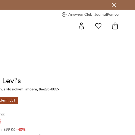
Answear Club
- 20 % na první objednávku
Answear Club
Journal
Pomoc
 Levi's
m, s klasickým límcem, 86625-0039
ódem: LST
na:
č
:
1699 Kč
-40%