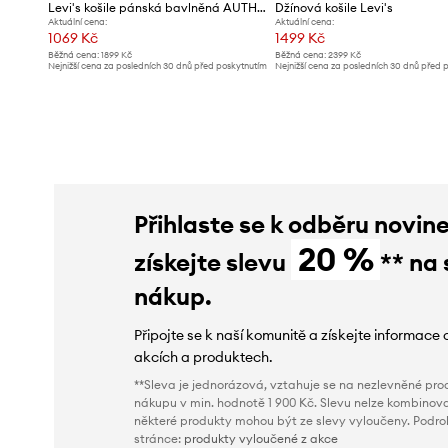
Levi's košile pánská bavlněná AUTHENTIC BUTTON DOWN
Džínová košile Levi's
Aktuální cena:
Aktuální cena:
1069 Kč
1499 Kč
Běžná cena:
1899 Kč
Běžná cena:
2399 Kč
Nejnižší cena za posledních 30 dnů před poskytnutím
Nejnižší cena za posledních 30 dnů před 
slevy:
1199 Kč
slevy:
1599 Kč
Přihlaste se k odběru novin
20 %
získejte slevu
** na 
nákup.
Připojte se k naší komunitě a získejte informace 
akcích a produktech.
**Sleva je jednorázová, vztahuje se na nezlevněné prod
nákupu v min. hodnotě 1 900 Kč. Slevu nelze kombinova
některé produkty mohou být ze slevy vyloučeny. Podr
stránce:
produkty vyloučené z akce