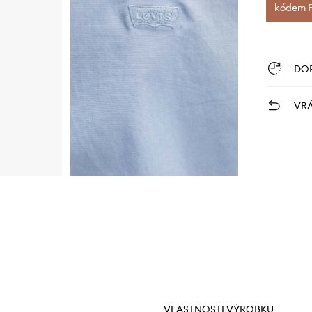
kódem FI
DO
VRÁ
VLASTNOSTI VÝROBKU