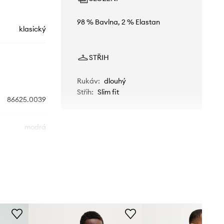
98 % Bavlna, 2 % Elastan
klasický
STŘIH
Rukáv
:
dlouhý
Střih
:
Slim fit
86625.0039
modrá
Levi's