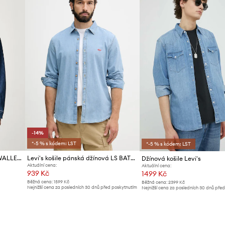
-14%
*-5 % s kódem: LST
*-5 % s kódem: LST
Levi's košile pánská džínová WALLER RELAX
Levi's košile pánská džínová LS BATTERY HM SHIRT SLIM
Džínová košile Levi's
Aktuální cena:
Aktuální cena:
939 Kč
1499 Kč
Běžná cena:
1599 Kč
Běžná cena:
2399 Kč
Nejnižší cena za posledních 30 dnů před poskytnutím
Nejnižší cena za posledních 30 dnů pře
slevy:
1099 Kč
slevy:
1599 Kč