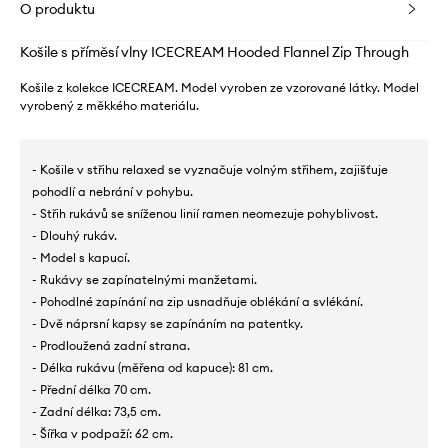
O produktu
Košile s příměsí vlny ICECREAM Hooded Flannel Zip Through
Košile z kolekce ICECREAM. Model vyroben ze vzorované látky. Model
vyrobený z měkkého materiálu.
- Košile v střihu relaxed se vyznačuje volným střihem, zajišťuje
pohodlí a nebrání v pohybu.
- Střih rukávů se sníženou linií ramen neomezuje pohyblivost.
- Dlouhý rukáv.
- Model s kapucí.
- Rukávy se zapínatelnými manžetami.
- Pohodlné zapínání na zip usnadňuje oblékání a svlékání.
- Dvě náprsní kapsy se zapínáním na patentky.
- Prodloužená zadní strana.
- Délka rukávu (měřena od kapuce): 81 cm.
- Přední délka 70 cm.
- Zadní délka: 73,5 cm.
- Šířka v podpaží: 62 cm.