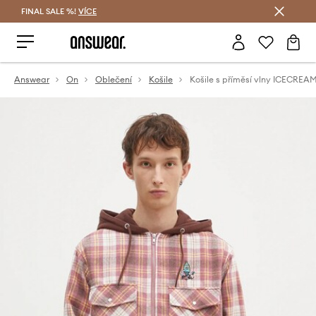
FINAL SALE %!
VÍCE
Ušetřete s Answear Club
Answear
On
Oblečení
Košile