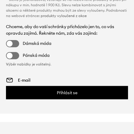
nákupu v min. hodnotě 1 900 Kč. Slevu nelze kombinovat s jinými
akcemi a některé produkty mohou být ze slevy vyloučeny. Podrobnosti
na webové stránce:
produkty vyloučené z akce
Chceme, aby do vaší schránky přicházelo jen to, co vás
opravdu zajímá. Řekněte nám, zda vás zajímá:
Dámská móda
Pánská móda
Výběr nabídky je volitelný.
Přihlásit se