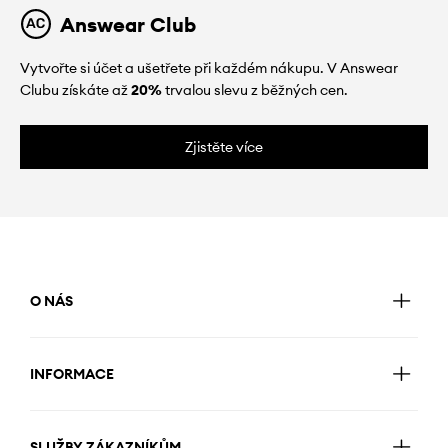
Answear Club
Vytvořte si účet a ušetřete při každém nákupu. V Answear
Clubu získáte až
20%
trvalou slevu z běžných cen.
Zjistěte více
O NÁS
INFORMACE
SLUŽBY ZÁKAZNÍKŮM