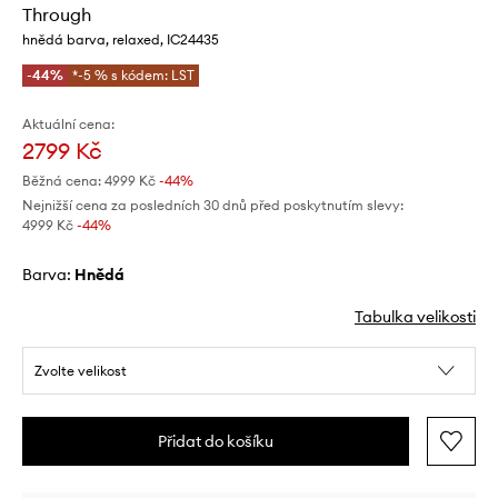
Through
hnědá barva, relaxed, IC24435
-44%
*-5 % s kódem: LST
Aktuální cena:
2799 Kč
Běžná cena:
4999 Kč
-44%
Nejnižší cena za posledních 30 dnů před poskytnutím slevy:
4999 Kč
 -44%
Barva:
hnědá
Tabulka velikosti
Zvolte velikost
Přidat do košíku