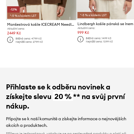
-12%
*-5 % s kódem: LST
*-5 % s kódem: LST
Lindbergh košile pánská se lnem
Manšestrová košile ICECREAM Needle Cord Shirt
Aktuální cena:
Aktuální cena:
999 Kč
2449 Kč
Běžná cena:
1499 Kč
Běžná cena:
4799 Kč
Nejnižší cena:
1099 Kč
Nejnižší cena:
2799 Kč
Přihlaste se k odběru novinek a
získejte slevu
20 %
** na svůj první
nákup.
Připojte se k naší komunitě a získejte informace o nejnovějších
akcích a produktech.
**Sleva je jednorázová, vztahuje se na nezlevněné produkty a platí při