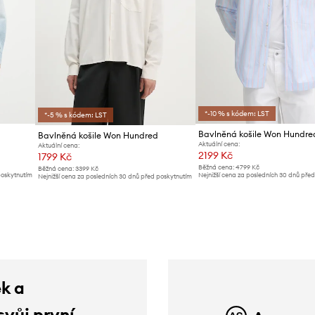
*-10 % s kódem: LST
*-5 % s kódem: LST
Bavlněná košile Won Hundre
Bavlněná košile Won Hundred
Aktuální cena:
Aktuální cena:
2199 Kč
1799 Kč
Běžná cena:
4799 Kč
Běžná cena:
3399 Kč
poskytnutím
Nejnižší cena za posledních 30 dnů pře
Nejnižší cena za posledních 30 dnů před poskytnutím
slevy:
2399 Kč
slevy:
1899 Kč
ek a
svůj první