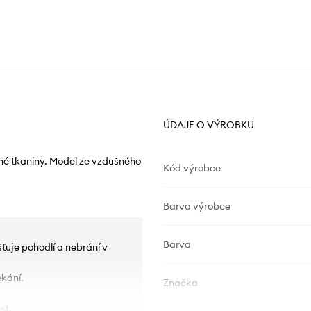
ÚDAJE O VÝROBKU
né tkaniny. Model ze vzdušného
Kód výrobce
Barva výrobce
Barva
šťuje pohodlí a nebrání v
ékání.
Značka
st.