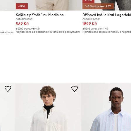
-17%
-17%
*-5 % s kódem: LST
Košile s příměsí lnu Medicine
Džínová košile Karl Lagerfel
Aktuální cena:
Aktuální cena:
569 Kč
1899 Kč
Běžná cena:
989 Kč
Běžná cena:
3549 Kč
Nejnižší cena za posledních 30 dnů před poskytnutím
Nejnižší cena za posledních 30 dnů pře
poskytnutím
slevy:
689 Kč
slevy:
2299 Kč