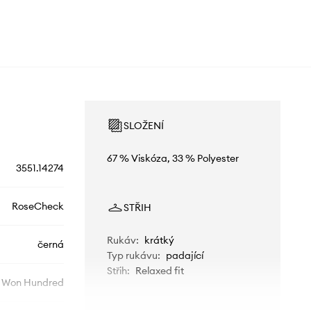
SLOŽENÍ
67 % Viskóza, 33 % Polyester
3551.14274
RoseCheck
STŘIH
Rukáv
:
krátký
černá
Typ rukávu
:
padající
Střih
:
Relaxed fit
Won Hundred