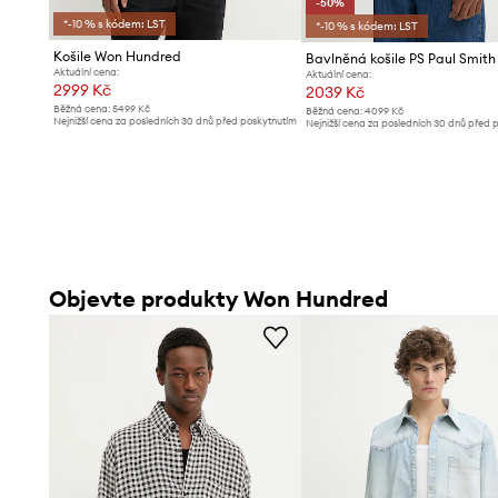
-50%
*-10 % s kódem: LST
*-10 % s kódem: LST
Košile Won Hundred
Bavlněná košile PS Paul Smith
Aktuální cena:
Aktuální cena:
2999 Kč
2039 Kč
Běžná cena:
5499 Kč
Běžná cena:
4099 Kč
Nejnižší cena za posledních 30 dnů před poskytnutím
Nejnižší cena za posledních 30 dnů před 
slevy:
3299 Kč
slevy:
4099 Kč
Objevte produkty Won Hundred