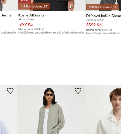
-13%
*-5 % s kódem: LST
*-10 % s kódem: LST
d Jeans
Košile AllSaints
Aktuální cena:
Aktuální cena:
1999 Kč
3599 Kč
Běžná cena:
3699 Kč
Běžná cena:
5099 Kč
d poskytnutím
Nejnižší cena za posledních 30 dnů před poskytnutím
Nejnižší cena za posledních 30 dnů př
slevy:
2299 Kč
slevy:
3799 Kč