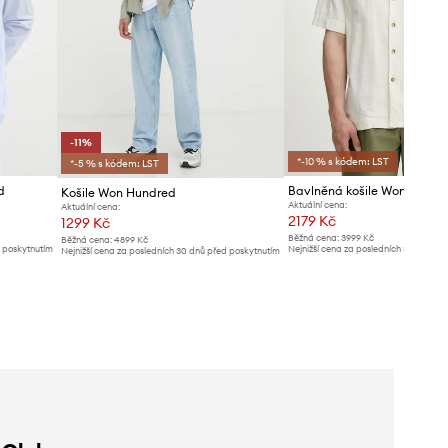
-11%
*-10 % s kódem: LST
*-5 % s kódem: LST
d
Bavlněná košile Won Hundr
Košile Won Hundred
Aktuální cena:
Aktuální cena:
2179 Kč
1299 Kč
Běžná cena:
3999 Kč
Běžná cena:
4899 Kč
d poskytnutím
Nejnižší cena za posledních 30 dnů př
Nejnižší cena za posledních 30 dnů před poskytnutím
slevy:
2299 Kč
slevy:
1469 Kč