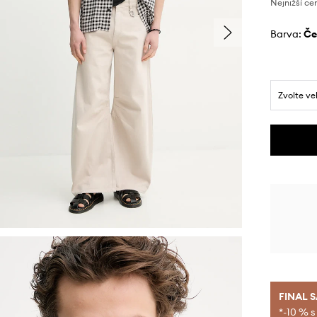
Nejnižší ce
Barva:
č
Zvolte ve
FINAL 
*-10 % s