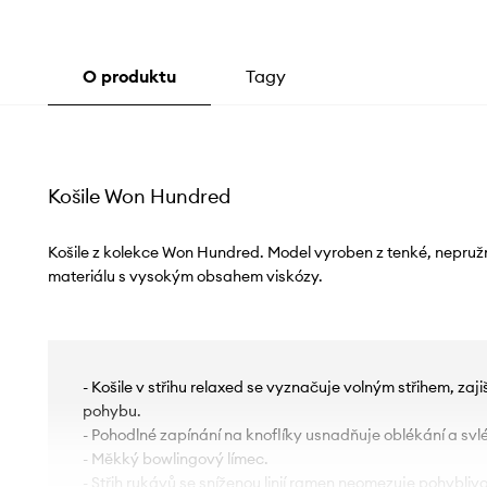
O produktu
Tagy
Košile Won Hundred
Košile z kolekce Won Hundred. Model vyroben z tenké, nepruž
materiálu s vysokým obsahem viskózy.
- Košile v střihu relaxed se vyznačuje volným střihem, zaji
pohybu.
- Pohodlné zapínání na knoflíky usnadňuje oblékání a svl
- Měkký bowlingový límec.
- Střih rukávů se sníženou linií ramen neomezuje pohyblivo