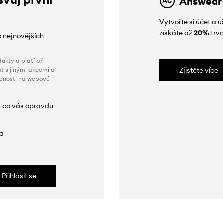
Answear
Vytvořte si účet a
získáte až
20%
trva
o nejnovějších
ukty a platí při
t s jinými akcemi a
Zjistěte více
obnosti na webové
, co vás opravdu
da
Přihlásit se