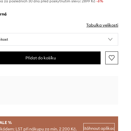
na za posledních 30 dnů před poskytnutím slevy:
2899 Kč
 -6%
erná
Tabulka velikosti
likost
Přidat do košíku
SALE %
Stáhnout aplikaci
 kódem: LST při nákupu za min. 2 200 Kč.