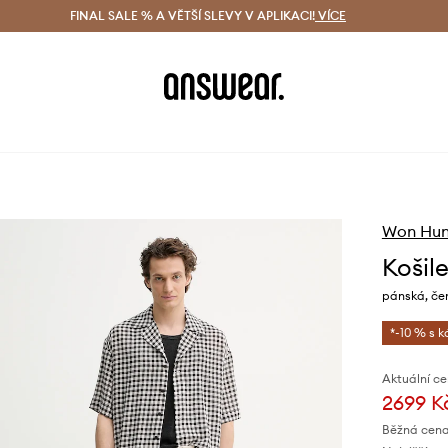
ácení zdarma (od 1800 Kč)
FINAL SALE % A VĚTŠÍ SLEVY V APLIKACI!
Doručení i do 24 h
VÍCE
Ušetřete s 
Won Hun
Košil
pánská, čer
*-10 % s 
Aktuální ce
2699 K
Běžná cena