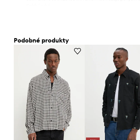
- Krátký rukáv.
- Délka: 74 cm.
- Šířka v podpaží: 62,5 cm.
- Rozměry pro velikost: M.
Podobné produkty