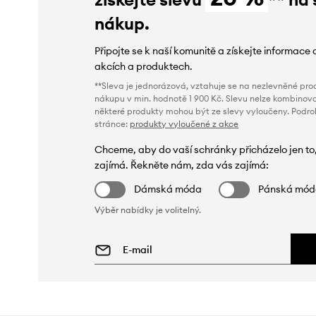
nákup.
Připojte se k naší komunitě a získejte informace 
akcích a produktech.
**Sleva je jednorázová, vztahuje se na nezlevněné prod
nákupu v min. hodnotě 1 900 Kč. Slevu nelze kombinova
některé produkty mohou být ze slevy vyloučeny. Podr
stránce:
produkty vyloučené z akce
Chceme, aby do vaší schránky přicházelo jen to
zajímá. Řekněte nám, zda vás zajímá:
Dámská móda
Pánská mó
Výběr nabídky je volitelný.