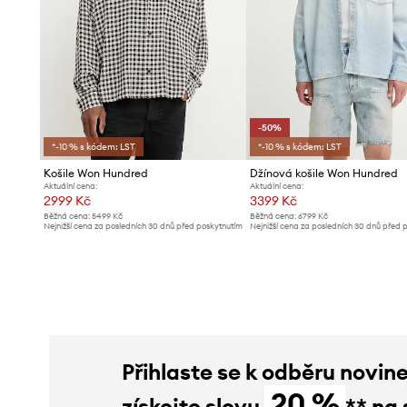
-50%
*-10 % s kódem: LST
*-10 % s kódem: LST
Košile Won Hundred
Džínová košile Won Hundred
Aktuální cena:
Aktuální cena:
2999 Kč
3399 Kč
Běžná cena:
5499 Kč
Běžná cena:
6799 Kč
Nejnižší cena za posledních 30 dnů před poskytnutím
Nejnižší cena za posledních 30 dnů před 
slevy:
3299 Kč
slevy:
6799 Kč
Přihlaste se k odběru novin
20 %
získejte slevu
** na 