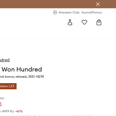
Answear Club
- 20 % na první objednávku
Answear Club
Journal
Pomoc
dred
e Won Hundred
ná barva, relaxed, 3551-14274
kódem: LST
na:
č
:
4999 Kč
-46%