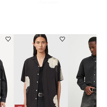
ROZMĚRY
Model na fotografii je 187 cm
vysoký a má na sobě velikost M
Standardní velikost
Doporučujeme zvolit velikost, kterou
běžně nosíte.
Tabulka velikosti