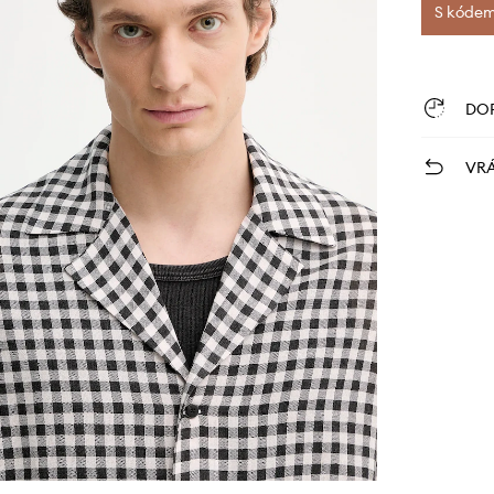
S kódem 
DO
VRÁ