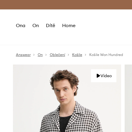
Premium Fashion Benefits
Doručení a vr
Ona
On
Dítě
Home
Answear
On
Oblečení
Košile
Košile Won Hundred
Video