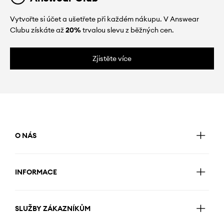
Vytvořte si účet a ušetřete při každém nákupu. V Answear
Clubu získáte až
20%
trvalou slevu z běžných cen.
Zjistěte více
O NÁS
INFORMACE
SLUŽBY ZÁKAZNÍKŮM