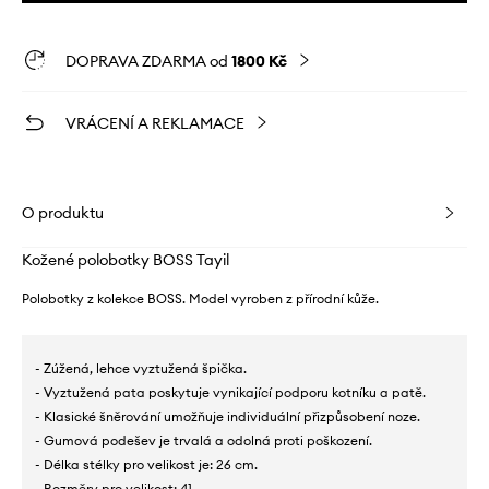
DOPRAVA ZDARMA od
1800 Kč
VRÁCENÍ A REKLAMACE
O produktu
Kožené polobotky BOSS Tayil
Polobotky z kolekce BOSS. Model vyroben z přírodní kůže.
- Zúžená, lehce vyztužená špička.
- Vyztužená pata poskytuje vynikající podporu kotníku a patě.
- Klasické šněrování umožňuje individuální přizpůsobení noze.
- Gumová podešev je trvalá a odolná proti poškození.
- Délka stélky pro velikost je: 26 cm.
- Rozměry pro velikost: 41.