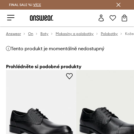
FINAL SALE %!
VÍCE
Ušetřete s Answear Club
Answear
On
Boty
Mokasíny a polobotky
Polobotky
Kože
Tento produkt je momentálně nedostupný
Prohlédněte si podobné produkty