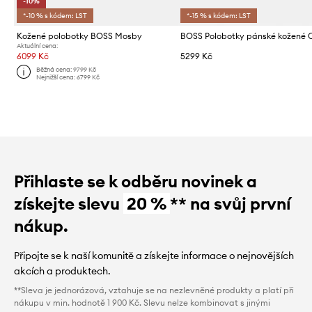
-10%
*-10 % s kódem: LST
*-15 % s kódem: LST
Kožené polobotky BOSS Mosby
BOSS Polobotky pánské kožené 
Aktuální cena:
6099 Kč
5299 Kč
Běžná cena:
9799 Kč
Nejnižší cena:
6799 Kč
Přihlaste se k odběru novinek a
získejte slevu
20 %
** na svůj první
nákup.
Připojte se k naší komunitě a získejte informace o nejnovějších
akcích a produktech.
**Sleva je jednorázová, vztahuje se na nezlevněné produkty a platí při
nákupu v min. hodnotě 1 900 Kč. Slevu nelze kombinovat s jinými