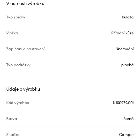
Vlastnosti výrobku
Typ špičky
kulatá
Vložka
Přírodní kůže
Zapínání a nastavení
šněrování
Typ podrážky
plochá
Údaje o výrobku
Kód výrobce
K100979.001
Barva
černá
Značka
Camper