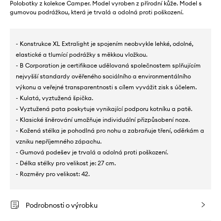
Polobotky z kolekce Camper. Model vyroben z přírodní kůže. Model s
gumovou podrážkou, která je trvalá a odolná proti poškození.
- Konstrukce XL Extralight je spojením neobvykle lehké, odolné,
elastické a tlumící podrážky s měkkou vložkou.
- B Corporation je certifikace udělovaná společnostem splňujícím
nejvyšší standardy ověřeného sociálního a environmentálního
výkonu a veřejné transparentnosti s cílem vyvážit zisk s účelem.
- Kulatá, vyztužená špička.
- Vyztužená pata poskytuje vynikající podporu kotníku a patě.
- Klasické šněrování umožňuje individuální přizpůsobení noze.
- Kožená stélka je pohodlná pro nohu a zabraňuje tření, oděrkám a
vzniku nepříjemného zápachu.
- Gumová podešev je trvalá a odolná proti poškození.
- Délka stélky pro velikost je: 27 cm.
- Rozměry pro velikost: 42.
Podrobnosti o výrobku