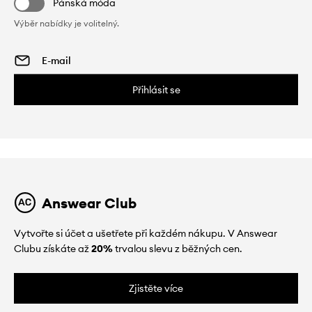
Pánská móda
Výběr nabídky je volitelný.
Přihlásit se
Answear Club
Vytvořte si účet a ušetřete při každém nákupu. V Answear
Clubu získáte až
20%
trvalou slevu z běžných cen.
Zjistěte více