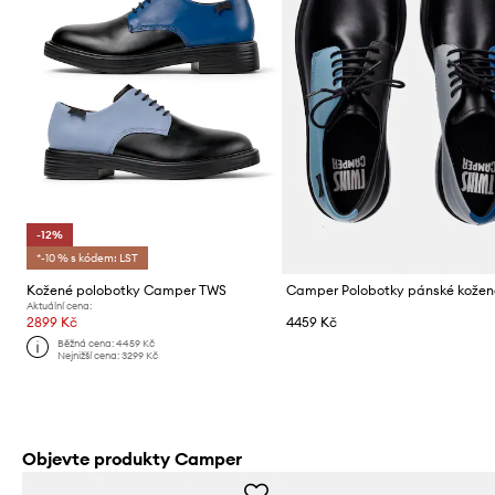
-12%
*-10 % s kódem: LST
Kožené polobotky Camper TWS
Aktuální cena:
2899 Kč
4459 Kč
Běžná cena:
4459 Kč
Nejnižší cena:
3299 Kč
Objevte produkty Camper