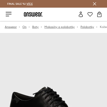
FINAL SALE %!
VÍCE
Ušetřete s Answear Club
Answear
On
Boty
Mokasíny a polobotky
Polobotky
Kože