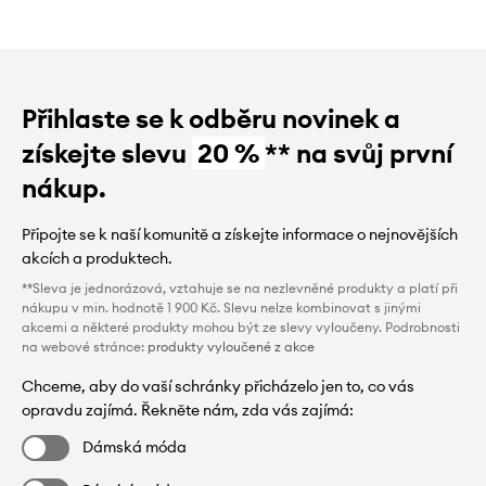
Přihlaste se k odběru novinek a
získejte slevu
20 %
** na svůj první
nákup.
Připojte se k naší komunitě a získejte informace o nejnovějších
akcích a produktech.
**Sleva je jednorázová, vztahuje se na nezlevněné produkty a platí při
nákupu v min. hodnotě 1 900 Kč. Slevu nelze kombinovat s jinými
akcemi a některé produkty mohou být ze slevy vyloučeny. Podrobnosti
na webové stránce:
produkty vyloučené z akce
Chceme, aby do vaší schránky přicházelo jen to, co vás
opravdu zajímá. Řekněte nám, zda vás zajímá:
Dámská móda