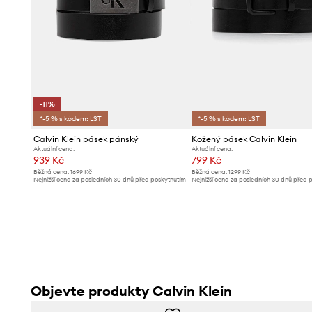
-11%
*-5 % s kódem: LST
*-5 % s kódem: LST
Calvin Klein pásek pánský
Kožený pásek Calvin Klein
Aktuální cena:
Aktuální cena:
939 Kč
799 Kč
Běžná cena:
1699 Kč
Běžná cena:
1299 Kč
Nejnižší cena za posledních 30 dnů před poskytnutím
Nejnižší cena za posledních 30 dnů před 
slevy:
1059 Kč
slevy:
829 Kč
Objevte produkty Calvin Klein