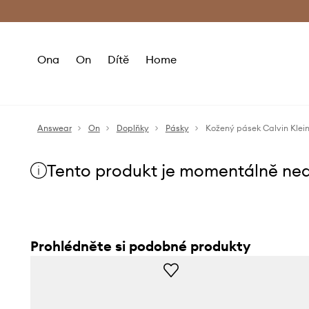
Premium Fashion Benefits
Doručení a vr
Ona
On
Dítě
Home
Answear
On
Doplňky
Pásky
Kožený pásek Calvin Klei
Tento produkt je momentálně ne
Prohlédněte si podobné produkty