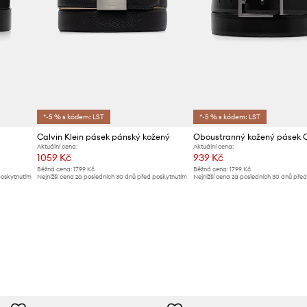
*-5 % s kódem: LST
*-5 % s kódem: LST
Calvin Klein pásek pánský kožený
Aktuální cena:
Aktuální cena:
1059 Kč
939 Kč
Běžná cena:
1799 Kč
Běžná cena:
1799 Kč
poskytnutím
Nejnižší cena za posledních 30 dnů před poskytnutím
Nejnižší cena za posledních 30 dnů pře
slevy:
1099 Kč
slevy:
999 Kč