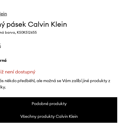
lein
ý pásek Calvin Klein
rná barva, K50K512655
č
erná
již není dostupný
ás někdo předběhl, ale možná se Vám zalíbí jiné produkty z
dky.
Podobné produkty
Všechny produkty Calvin Klein