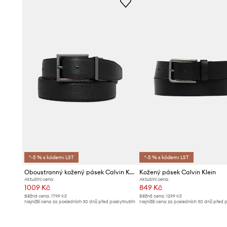
*-5 % s kódem: LST
*-5 % s kódem: LST
Oboustranný kožený pásek Calvin Klein
Kožený pásek Calvin Klein
Aktuální cena:
Aktuální cena:
1009 Kč
849 Kč
Běžná cena:
1799 Kč
Běžná cena:
1299 Kč
Nejnižší cena za posledních 30 dnů před poskytnutím
Nejnižší cena za posledních 30 dnů před 
slevy:
1069 Kč
slevy:
919 Kč