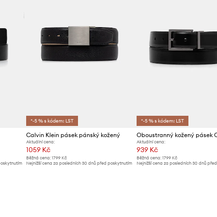
*-5 % s kódem: LST
*-5 % s kódem: LST
Calvin Klein pásek pánský kožený
Aktuální cena:
Aktuální cena:
1059 Kč
939 Kč
Běžná cena:
1799 Kč
Běžná cena:
1799 Kč
poskytnutím
Nejnižší cena za posledních 30 dnů před poskytnutím
Nejnižší cena za posledních 30 dnů pře
slevy:
1099 Kč
slevy:
999 Kč