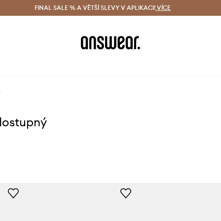
ácení zdarma (od 1800 Kč)
FINAL SALE % A VĚTŠÍ SLEVY V APLIKACI!
Doručení i do 24 h
VÍCE
Ušetřete s 
n
dostupný