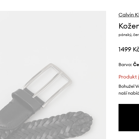
Calvin K
Kožen
pánský, če
1499 K
Barva:
č
Produkt 
Bohužel V
naší nabí