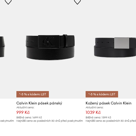
*-5 % s kódem: LST
*-5 % s kódem: LST
Calvin Klein pásek pánský
Kožený pásek Calvin Klein
Aktuální cena:
Aktuální cena:
999 Kč
1039 Kč
Běžná cena:
1699 Kč
Běžná cena:
1399 Kč
poskytnutím
Nejnižší cena za posledních 30 dnů před poskytnutím
Nejnižší cena za posledních 30 dnů pře
slevy:
1059 Kč
slevy:
1099 Kč