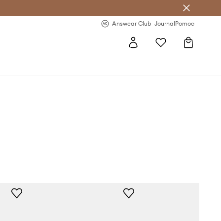
Answear Club
- 20 % na první objednávku
Answear Club
Journal
Pomoc