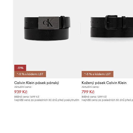
-11%
*-5 % s kódem: LST
*-5 % s kódem: LST
Calvin Klein pásek pánský
Kožený pásek Calvin Klein
Aktuální cena:
Aktuální cena:
939 Kč
799 Kč
Běžná cena:
1699 Kč
Běžná cena:
1299 Kč
Nejnižší cena za posledních 30 dnů před poskytnutím
Nejnižší cena za posledních 30 dnů před 
slevy:
1059 Kč
slevy:
829 Kč