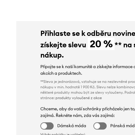
Přihlaste se k odběru novin
20 %
získejte slevu
** na 
nákup.
Připojte se k naší komunitě a získejte informace 
akcích a produktech.
**Sleva je jednorázová, vztahuje se na nezlevněné prod
nákupu v min. hodnotě 1 900 Kč. Slevu nelze kombinova
některé produkty mohou být ze slevy vyloučeny. Podr
stránce:
produkty vyloučené z akce
Chceme, aby do vaší schránky přicházelo jen to
zajímá. Řekněte nám, zda vás zajímá:
Dámská móda
Pánská mó
Výběr nabídky je volitelný.