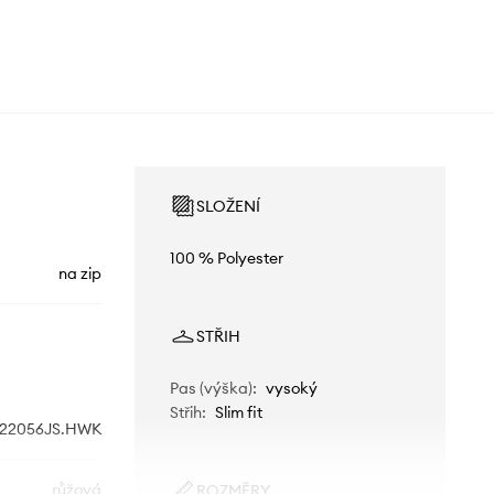
SLOŽENÍ
100 % Polyester
na zip
STŘIH
Pas (výška)
:
vysoký
Střih
:
Slim fit
22056JS.HWK
růžová
ROZMĚRY