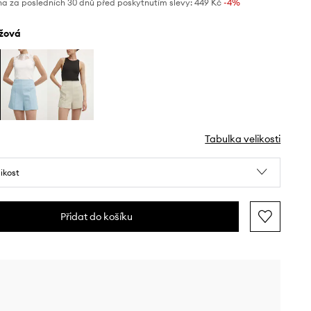
na za posledních 30 dnů před poskytnutím slevy:
449 Kč
 -4%
ůžová
Tabulka velikosti
likost
Přidat do košíku