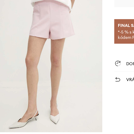
FINAL 
*-5 % s 
kódem FI
DO
VRÁ