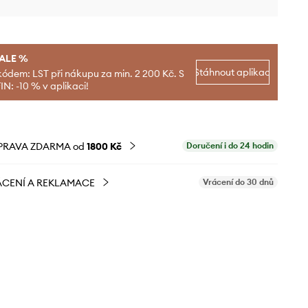
SALE %
Stáhnout aplikaci
kódem: LST při nákupu za min. 2 200 Kč. S
N: -10 % v aplikaci!
PRAVA ZDARMA od
1800 Kč
Doručení i do 24 hodin
CENÍ A REKLAMACE
Vrácení do 30 dnů