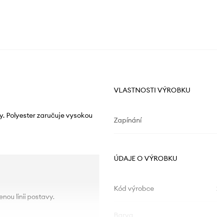
VLASTNOSTI VÝROBKU
y. Polyester zaručuje vysokou
Zapínání
ÚDAJE O VÝROBKU
Kód výrobce
ou linii postavy.
Barva