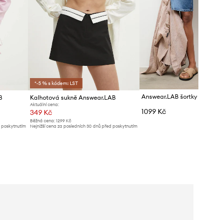
*-5 % s kódem: LST
B
Kalhotová sukně Answear.LAB
Aktuální cena:
1099 Kč
349 Kč
Běžná cena:
1299 Kč
d poskytnutím
Nejnižší cena za posledních 30 dnů před poskytnutím
slevy:
369 Kč