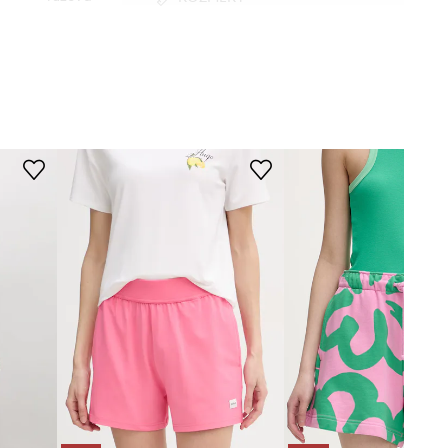
Modelka na fotografii je 174 cm
Answear.LAB
vysoká a má na sobě velikost S
Standardní velikost
Doporučujeme zvolit velikost, kterou
běžně nosíte.
Tabulka velikosti