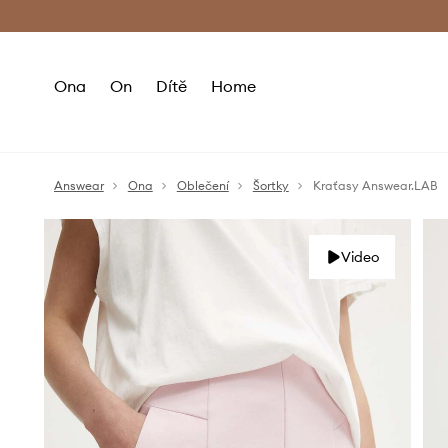
Premium Fashion Benefits
Doručení a vr
Ona
On
Dítě
Home
Answear
Ona
Oblečení
Šortky
Kraťasy Answear.LAB
Video