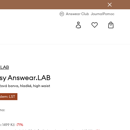
Answear Club
- 20 % na první objednávku
Answear Club
Journal
Pomoc
.LAB
sy Answear.LAB
ová barva, hladké, high waist
ódem: LST
na:
:
1499 Kč
-71%