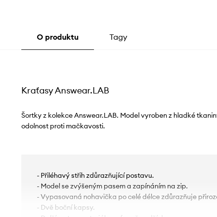
O produktu
Tagy
Kraťasy Answear.LAB
Šortky z kolekce Answear.LAB. Model vyroben z hladké tkanin
odolnost proti mačkavosti.
- Přiléhavý střih zdůrazňující postavu.
- Model se zvýšeným pasem a zapínáním na zip.
- Vypasovaná nohavička po celé délce zdůrazňuje přirozen
- Dvě boční kapsy.