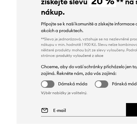
20 %
získejte slevu
** na 
nákup.
Připojte se k naší komunitě a získejte informace 
akcích a produktech.
**Sleva je jednorázová, vztahuje se na nezlevněné prod
nákupu v min. hodnotě 1 900 Kč. Slevu nelze kombinova
některé produkty mohou být ze slevy vyloučeny. Podr
stránce:
produkty vyloučené z akce
Chceme, aby do vaší schránky přicházelo jen to
zajímá. Řekněte nám, zda vás zajímá:
Dámská móda
Pánská mó
Výběr nabídky je volitelný.