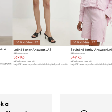
*-5 % s kódem: LST
*-5 % s kódem: LST
něné
Lněné šortky Answear.LAB
Bavlněné šortky Answear.LA
Aktuální cena:
Aktuální cena:
369 Kč
549 Kč
Běžná cena:
1399 Kč
Běžná cena:
1899 Kč
poskytnutím
Nejnižší cena za posledních 30 dnů před poskytnutím
Nejnižší cena za posledních 30 dnů pře
slevy:
389 Kč
slevy:
579 Kč
ek a