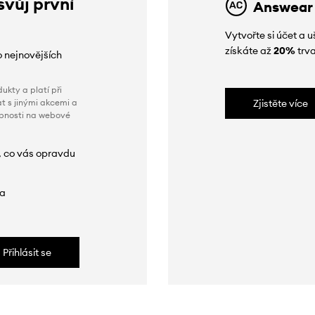
svůj první
Answear
Vytvořte si účet a
získáte až
20%
trva
o nejnovějších
ukty a platí při
t s jinými akcemi a
Zjistěte více
obnosti na webové
, co vás opravdu
da
Přihlásit se