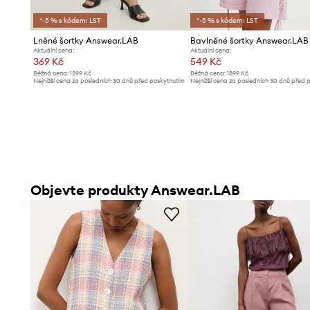
*-5 % s kódem: LST
*-5 % s kódem: LST
Lněné šortky Answear.LAB
Bavlněné šortky Answear.LAB
Aktuální cena:
Aktuální cena:
369 Kč
549 Kč
Běžná cena:
1399 Kč
Běžná cena:
1899 Kč
Nejnižší cena za posledních 30 dnů před poskytnutím
Nejnižší cena za posledních 30 dnů před 
slevy:
389 Kč
slevy:
579 Kč
Objevte produkty Answear.LAB