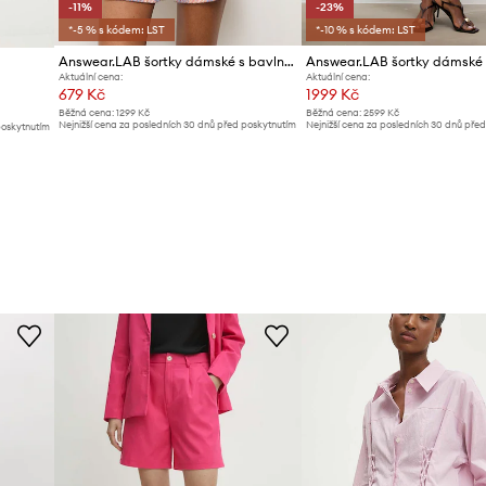
-11%
-23%
*-5 % s kódem: LST
*-10 % s kódem: LST
Answear.LAB šortky dámské s bavlnou
Answear.LAB šortky dámské 
Aktuální cena:
Aktuální cena:
679 Kč
1999 Kč
Běžná cena:
1299 Kč
Běžná cena:
2599 Kč
Nejnižší cena za posledních 30 dnů před poskytnutím
Nejnižší cena za posledních 30 dnů pře
poskytnutím
slevy:
769 Kč
slevy:
2599 Kč