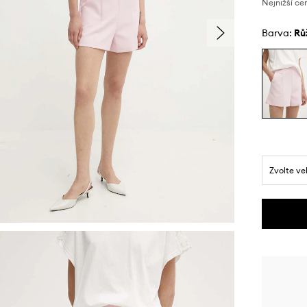
Nejnižší ce
Barva:
r
Zvolte ve