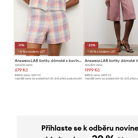
-11%
-23%
*-5 % s kódem: LST
*-10 % s kódem: LST
Answear.LAB šortky dámské s bavlnou
Answear.LAB šortky dámské l
Aktuální cena:
Aktuální cena:
679 Kč
1999 Kč
Běžná cena:
1299 Kč
Běžná cena:
2599 Kč
Nejnižší cena za posledních 30 dnů před poskytnutím
Nejnižší cena za posledních 30 dnů před 
slevy:
769 Kč
slevy:
2599 Kč
Přihlaste se k odběru novin