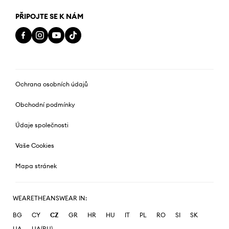
PŘIPOJTE SE K NÁM
Ochrana osobních údajů
Obchodní podmínky
Údaje společnosti
Vaše Cookies
Mapa stránek
WEARETHEANSWEAR IN:
BG
CY
CZ
GR
HR
HU
IT
PL
RO
SI
SK
UA
UA(RU)