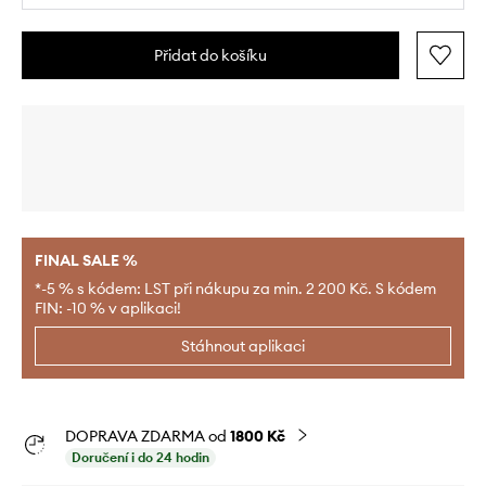
Přidat do košíku
FINAL SALE %
*-5 % s kódem: LST při nákupu za min. 2 200 Kč. S kódem
FIN: -10 % v aplikaci!
Stáhnout aplikaci
DOPRAVA ZDARMA od
1800 Kč
Doručení i do 24 hodin