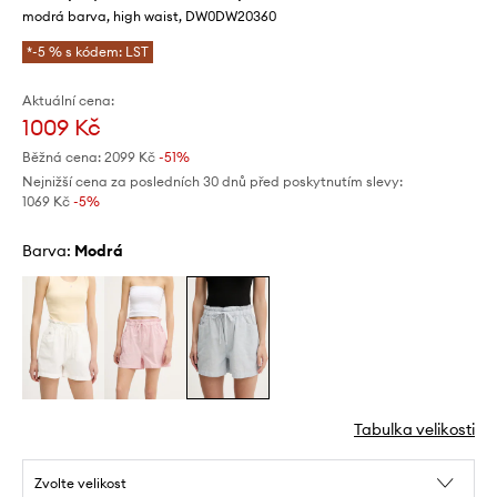
modrá barva, high waist, DW0DW20360
*-5 % s kódem: LST
Aktuální cena:
1009 Kč
Běžná cena:
2099 Kč
-51%
Nejnižší cena za posledních 30 dnů před poskytnutím slevy:
1069 Kč
 -5%
Barva:
modrá
Tabulka velikosti
Zvolte velikost