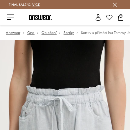
FINAL SALE %!
VÍCE
Ušetřete s Answear Club
Answear
Ona
Oblečení
Šortky
Šortky s příměsí lnu Tommy J