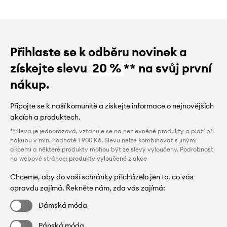
Přihlaste se k odběru novinek a
získejte slevu
20 %
** na svůj první
nákup.
Připojte se k naší komunitě a získejte informace o nejnovějších
akcích a produktech.
**Sleva je jednorázová, vztahuje se na nezlevněné produkty a platí při
nákupu v min. hodnotě 1 900 Kč. Slevu nelze kombinovat s jinými
akcemi a některé produkty mohou být ze slevy vyloučeny. Podrobnosti
na webové stránce:
produkty vyloučené z akce
Chceme, aby do vaší schránky přicházelo jen to, co vás
opravdu zajímá. Řekněte nám, zda vás zajímá:
Dámská móda
Pánská móda