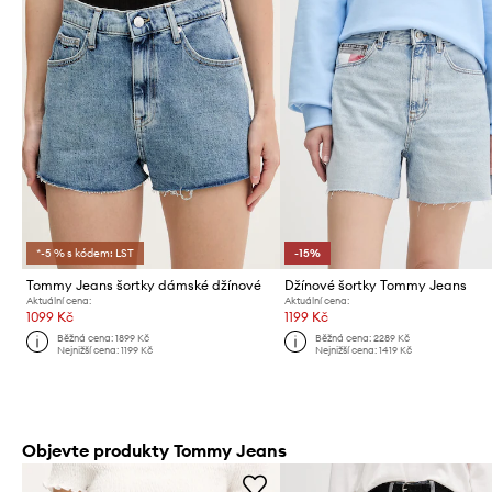
*-5 % s kódem: LST
-15%
Tommy Jeans šortky dámské džínové
Džínové šortky Tommy Jeans
Aktuální cena:
Aktuální cena:
1099 Kč
1199 Kč
Běžná cena:
1899 Kč
Běžná cena:
2289 Kč
Nejnižší cena:
1199 Kč
Nejnižší cena:
1419 Kč
Objevte produkty Tommy Jeans