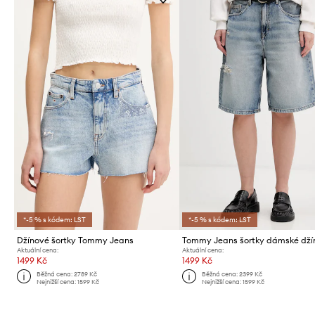
*-5 % s kódem: LST
*-5 % s kódem: LST
Džínové šortky Tommy Jeans
Tommy Jeans šortky dámské dží
Aktuální cena:
Aktuální cena:
1499 Kč
1499 Kč
Běžná cena:
2789 Kč
Běžná cena:
2399 Kč
Nejnižší cena:
1599 Kč
Nejnižší cena:
1599 Kč