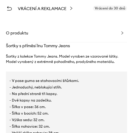
VRÁCENÍ A REKLAMACE
Vrácení do 30 dnů
O produktu
Šortky s příměsí lnu Tommy Jeans
Šortky z kolekce Tommy Jeans. Model vyroben ze vzorované látky.
Model vyrobený z extrémně pohodlného, ​​prodyšného materiálu.
- V pase guma se stahovacími šňůrkami.
- Jednoduchý, neblokující střih.
- Na přední straně tři kapsy.
- Dvě kapsy na zadečku.
- Šířka v pase: 36 cm.
- Šířka v bocích: 52 cm.
- Výška sedu: 32 cm.
- Šířka nohavice: 32 cm.
- Vnější délka nohavic: 38 cm.