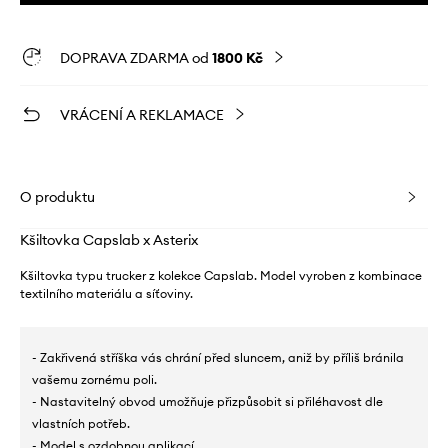
DOPRAVA ZDARMA od
1800 Kč
VRÁCENÍ A REKLAMACE
O produktu
Kšiltovka Capslab x Asterix
Kšiltovka typu trucker z kolekce Capslab. Model vyroben z kombinace
textilního materiálu a síťoviny.
- Zakřivená stříška vás chrání před sluncem, aniž by příliš bránila
vašemu zornému poli.
- Nastavitelný obvod umožňuje přizpůsobit si přiléhavost dle
vlastních potřeb.
- Model s ozdobnou aplikací.