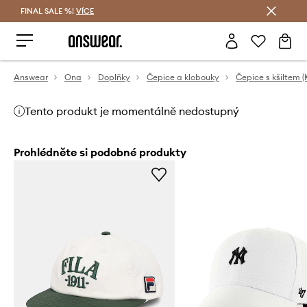
FINAL SALE %!
VÍCE
Ušetřete s Answear Club
Answear
Ona
Doplňky
Čepice a klobouky
Čepice s kšiltem (
Tento produkt je momentálně nedostupný
Prohlédněte si podobné produkty