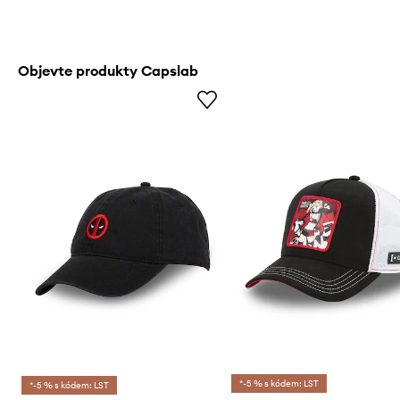
Objevte produkty Capslab
*-5 % s kódem: LST
*-5 % s kódem: LST