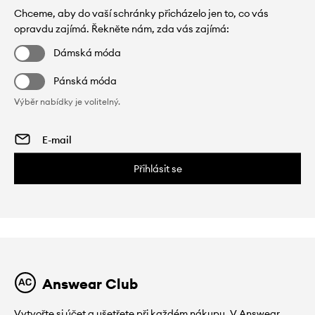
Chceme, aby do vaší schránky přicházelo jen to, co vás
opravdu zajímá. Řekněte nám, zda vás zajímá:
Dámská móda
Pánská móda
Výběr nabídky je volitelný.
Přihlásit se
Answear Club
Vytvořte si účet a ušetřete při každém nákupu. V Answear