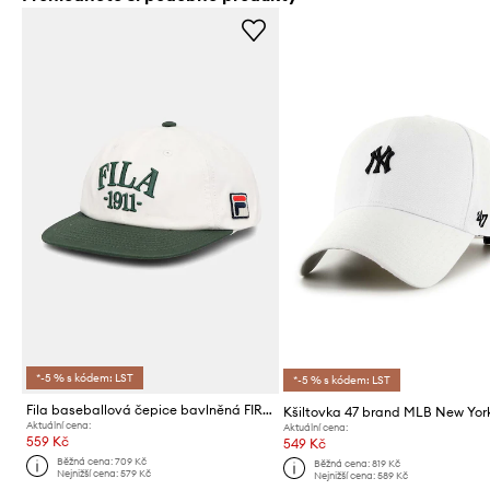
*-5 % s kódem: LST
*-5 % s kódem: LST
Fila baseballová čepice bavlněná FIRENZE
Aktuální cena:
Aktuální cena:
559 Kč
549 Kč
Běžná cena:
709 Kč
Běžná cena:
819 Kč
Nejnižší cena:
579 Kč
Nejnižší cena:
589 Kč