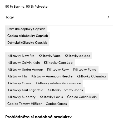
50 % Bavlna, 50 % Polyester
Tagy
Dámské doplňky Capslab
Čepice a klobouky Capslab
Dámské kšiltovky Capslab
Kšiltovky New Era
Kšiltovky Vans
Kšiltovky adidas
Kšiltovky Calvin Klein
Kšiltovky CapsLab
Kšiltovky Under Armour
Kšiltovky Roxy
Kšiltovky Puma
Kšiltovky Fila
Kšiltovky American Needle
Kšiltovky Columbia
Kšiltovky Guess
Kšiltovky adidas Performance
Kšiltovky Karl Lagerfeld
Kšiltovky Tommy Jeans
Kšiltovky Superdry
Kšiltovky Levi's
Čepice Calvin Klein
Čepice Tommy Hilfiger
Čepice Guess
Prohlédněte si podobné produkty