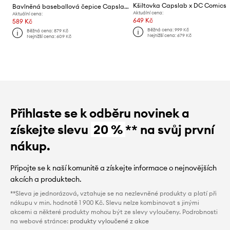
Kšiltovka Capslab x DC Comics
Bavlněná baseballová čepice Capslab x Marvel
Aktuální cena:
Aktuální cena:
649 Kč
589 Kč
Běžná cena:
999 Kč
Běžná cena:
879 Kč
Nejnižší cena:
679 Kč
Nejnižší cena:
609 Kč
Přihlaste se k odběru novinek a
získejte slevu
20 %
** na svůj první
nákup.
Připojte se k naší komunitě a získejte informace o nejnovějších
akcích a produktech.
**Sleva je jednorázová, vztahuje se na nezlevněné produkty a platí při
nákupu v min. hodnotě 1 900 Kč. Slevu nelze kombinovat s jinými
akcemi a některé produkty mohou být ze slevy vyloučeny. Podrobnosti
na webové stránce:
produkty vyloučené z akce