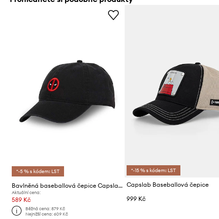
*-15 % s kódem: LST
*-5 % s kódem: LST
Capslab Baseballová čepice
Bavlněná baseballová čepice Capslab x Marvel
Aktuální cena:
999 Kč
589 Kč
Běžná cena:
879 Kč
Nejnižší cena:
609 Kč