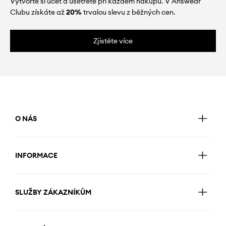
Vytvořte si účet a ušetřete při každém nákupu. V Answear
Clubu získáte až
20%
trvalou slevu z běžných cen.
Zjistěte více
O NÁS
INFORMACE
SLUŽBY ZÁKAZNÍKŮM