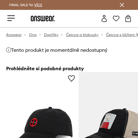
FINAL SALE %!
VÍCE
Ušetřete s Answear Club
Answear
Ona
Doplňky
Čepice a klobouky
Čepice s kšiltem (
Tento produkt je momentálně nedostupný
Prohlédněte si podobné produkty