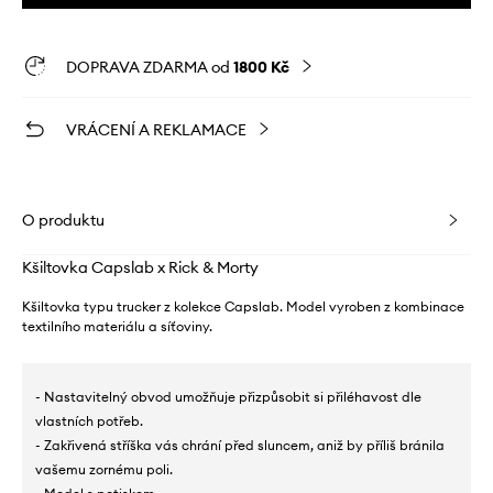
DOPRAVA ZDARMA od
1800 Kč
VRÁCENÍ A REKLAMACE
O produktu
Kšiltovka Capslab x Rick & Morty
Kšiltovka typu trucker z kolekce Capslab. Model vyroben z kombinace
textilního materiálu a síťoviny.
- Nastavitelný obvod umožňuje přizpůsobit si přiléhavost dle
vlastních potřeb.
- Zakřivená stříška vás chrání před sluncem, aniž by příliš bránila
vašemu zornému poli.