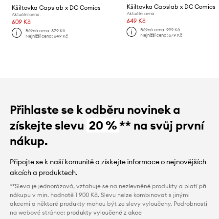
Kšiltovka Capslab x DC Comics
Kšiltovka Capslab x DC Comics
Aktuální cena:
Aktuální cena:
649 Kč
609 Kč
Běžná cena:
999 Kč
Běžná cena:
879 Kč
Nejnižší cena:
679 Kč
Nejnižší cena:
649 Kč
Přihlaste se k odběru novinek a
získejte slevu
20 %
** na svůj první
nákup.
Připojte se k naší komunitě a získejte informace o nejnovějších
akcích a produktech.
**Sleva je jednorázová, vztahuje se na nezlevněné produkty a platí při
nákupu v min. hodnotě 1 900 Kč. Slevu nelze kombinovat s jinými
akcemi a některé produkty mohou být ze slevy vyloučeny. Podrobnosti
na webové stránce:
produkty vyloučené z akce