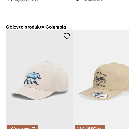
Nejnižší cena:
479 Kč
Objevte produkty Columbia
*-5 % s kódem: LST
*-5 % s kódem: LST