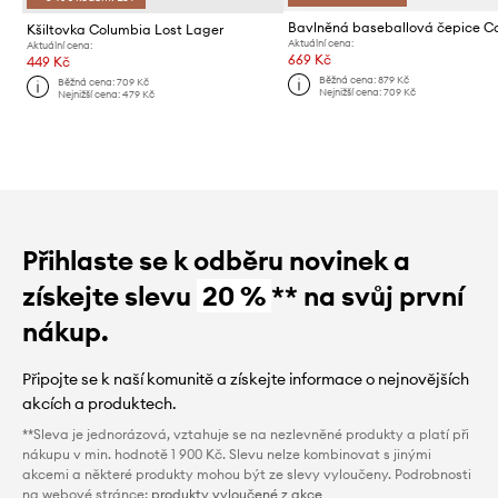
Kšiltovka Columbia Lost Lager
Aktuální cena:
Aktuální cena:
669 Kč
449 Kč
Běžná cena:
879 Kč
Běžná cena:
709 Kč
Nejnižší cena:
709 Kč
Nejnižší cena:
479 Kč
Přihlaste se k odběru novinek a
získejte slevu
20 %
** na svůj první
nákup.
Připojte se k naší komunitě a získejte informace o nejnovějších
akcích a produktech.
**Sleva je jednorázová, vztahuje se na nezlevněné produkty a platí při
nákupu v min. hodnotě 1 900 Kč. Slevu nelze kombinovat s jinými
akcemi a některé produkty mohou být ze slevy vyloučeny. Podrobnosti
na webové stránce:
produkty vyloučené z akce