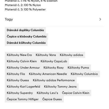
Materiál č. 1: 96 % Nylon, 4 % Elastan
Materiál č. 2: 100 % Nylon
Materiál č. 3: 100 % Polyester
Tagy
Dámské doplňky Columbia
Čepice a klobouky Columbia
Dámské kšiltovky Columbia
Kšiltovky New Era
Kšiltovky Vans
Kšiltovky adidas
Kšiltovky Calvin Klein
Kšiltovky CapsLab
Kšiltovky Under Armour
Kšiltovky Roxy
Kšiltovky Puma
Kšiltovky Fila
Kšiltovky American Needle
Kšiltovky Columbia
Kšiltovky Guess
Kšiltovky adidas Performance
Kšiltovky Karl Lagerfeld
Kšiltovky Tommy Jeans
Kšiltovky Superdry
Kšiltovky Levi's
Čepice Calvin Klein
Čepice Tommy Hilfiger
Čepice Guess