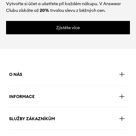
Vytvořte si účet a ušetřete při každém nákupu. V Answear
Clubu získáte až
20%
trvalou slevu z běžných cen.
Zjistěte více
O NÁS
INFORMACE
SLUŽBY ZÁKAZNÍKŮM