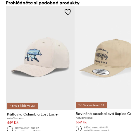
Prohlédněte si podobné produkty
*-5 % s kódem: LST
*-5 % s kódem: LST
Kšiltovka Columbia Lost Lager
Aktuální cena:
Aktuální cena:
669 Kč
449 Kč
Běžná cena:
879 Kč
Běžná cena:
709 Kč
Nejnižší cena:
709 Kč