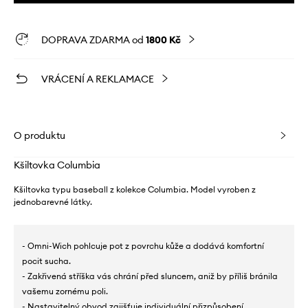
DOPRAVA ZDARMA od
1800 Kč
VRÁCENÍ A REKLAMACE
O produktu
Kšiltovka Columbia
Kšiltovka typu baseball z kolekce Columbia. Model vyroben z
jednobarevné látky.
- Omni-Wich pohlcuje pot z povrchu kůže a dodává komfortní
pocit sucha.
- Zakřivená stříška vás chrání před sluncem, aniž by příliš bránila
vašemu zornému poli.
- Nastavitelný obvod zajišťuje individuální přizpůsobení.