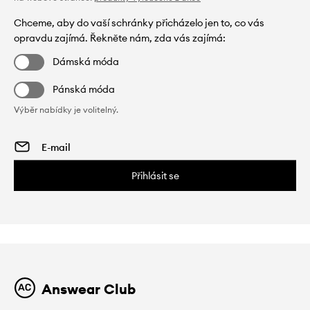
Chceme, aby do vaší schránky přicházelo jen to, co vás
opravdu zajímá. Řekněte nám, zda vás zajímá:
Dámská móda
Pánská móda
Výběr nabídky je volitelný.
Přihlásit se
Answear Club