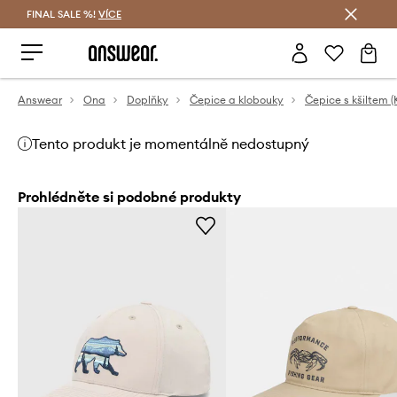
FINAL SALE %!
VÍCE
Ušetřete s Answear Club
Answear
Ona
Doplňky
Čepice a klobouky
Čepice s kšiltem (
Tento produkt je momentálně nedostupný
Prohlédněte si podobné produkty