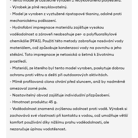
- Tento model je částečně vyroben z recyklovaného polyesteru.
- Výrobek je plně recyklovatelný.
- Model je vyroben z vyztužené ripstopové tkaniny, odolné proti
mechanickému poškození.
- Hydrofobní impregnace materiálu zajišťuje vysokou
voděodolnost a zároveň neobsahuje per- a polyfluoralkylové
chemikálie (PFAS). Použití této metody zabraňuje nasávání vody
materiálem, což způsobuje kondenzaci vody na povrchu a jeho
stékání. Tato impregnace je netoxická a šetrná k životnímu
prostředí.
- Materiál, ze kterého byl tento model vyroben, poskytuje dobrou
ochranu proti větru a dešti při outdoorových aktivitách.
- Mírně profilovaná clona chrání před sluncem, aniž by nadměrně
omezoval zorné pole.
- Nastavitelný obvod zajišťuje individuální přizpůsobení.
- Hmotnost produktu: 45 g.
- Voděodolnost znamená zvýšenou odolnost proti vodě. Výrobek si
zachovává své vlastnosti při kontaktu s vodou, což umožňuje větší
komfort používání díky nižšímu prahu voděodolnosti, ale
nezaručuje úplnou vodotěsnost.