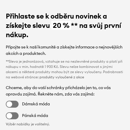
Přihlaste se k odběru novinek a
získejte slevu
20 %
** na svůj první
nákup.
Připojte se k naší komunitě a získejte informace o nejnovějších
akcích a produktech.
**Sleva je jednorázová, vztahuje se na nezlevněné produkty a platí při
nákupu v min. hodnotě 1 900 Kč. Slevu nelze kombinovat s jinými
akcemi a některé produkty mohou být ze slevy vyloučeny. Podrobnosti
na webové stránce:
produkty vyloučené z akce
Chceme, aby do vaší schránky přicházelo jen to, co vás
opravdu zajímá. Řekněte nám, zda vás zajímá:
Dámská móda
Pánská móda
Výběr nabídky je volitelný.