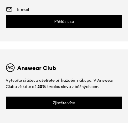
Přihlásit se
Answear Club
Vytvořte si účet a ušetřete při každém nákupu. V Answear
Clubu získáte až
20%
trvalou slevu z běžných cen.
Zjistěte více