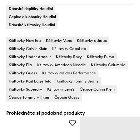
Dámské doplňky Houdini
Čepice a klobouky Houdini
Dámské kšiltovky Houdini
Kšiltovky New Era
Kšiltovky Vans
Kšiltovky adidas
Kšiltovky Calvin Klein
Kšiltovky CapsLab
Kšiltovky Under Armour
Kšiltovky Roxy
Kšiltovky Puma
Kšiltovky Fila
Kšiltovky American Needle
Kšiltovky Columbia
Kšiltovky Guess
Kšiltovky adidas Performance
Kšiltovky Karl Lagerfeld
Kšiltovky Tommy Jeans
Kšiltovky Superdry
Kšiltovky Levi's
Čepice Calvin Klein
Čepice Tommy Hilfiger
Čepice Guess
Prohlédněte si podobné produkty