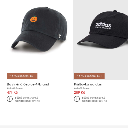
*-5 % s kódem: LST
*-5 % s kódem: LST
Bavlněná čepice 47brand
Kšiltovka adidas
Aktuální cena:
Aktuální cena:
479 Kč
289 Kč
Běžná cena:
709 Kč
Běžná cena:
529 Kč
Nejnižší cena:
499 Kč
Nejnižší cena:
309 Kč