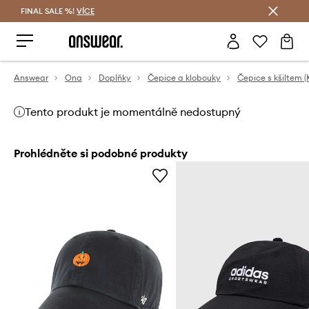
FINAL SALE %!
VÍCE
Ušetřete s Answear Club
Answear
Ona
Doplňky
Čepice a klobouky
Čepice s kšiltem (
Tento produkt je momentálně nedostupný
Prohlédněte si podobné produkty