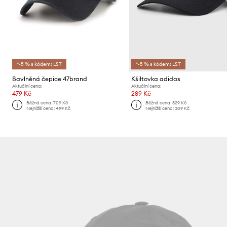
*-5 % s kódem: LST
*-5 % s kódem: LST
Bavlněná čepice 47brand
Kšiltovka adidas
Aktuální cena:
Aktuální cena:
479 Kč
289 Kč
Běžná cena:
709 Kč
Běžná cena:
529 Kč
Nejnižší cena:
499 Kč
Nejnižší cena:
309 Kč