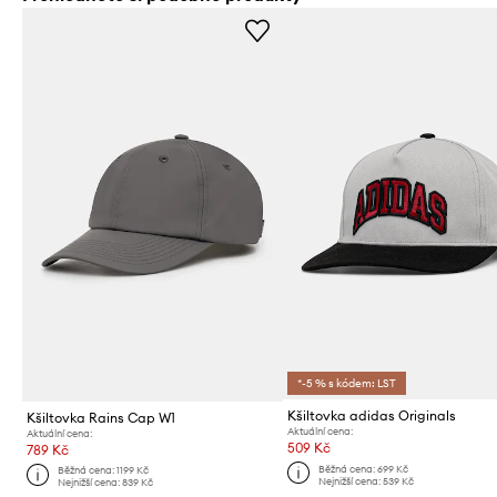
*-5 % s kódem: LST
Kšiltovka adidas Originals
Kšiltovka Rains Cap W1
Aktuální cena:
Aktuální cena:
509 Kč
789 Kč
Běžná cena:
699 Kč
Běžná cena:
1199 Kč
Nejnižší cena:
539 Kč
Nejnižší cena:
839 Kč