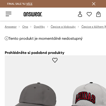
FINAL SALE %!
VÍCE
Ušetřete s Answear Club
Answear
Ona
Doplňky
Čepice a klobouky
Čepice s kšiltem (
Tento produkt je momentálně nedostupný
Prohlédněte si podobné produkty