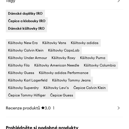
Tagy
Dámské doplňky IRO
Čepice a klobouky IRO
Dámské kšiltovky IRO
Kšiltovky New Era
Kšiltovky Vans
Kšiltovky adidas
Kšiltovky Calvin Klein
Kšiltovky CapsLab
Kšiltovky Under Armour
Kšiltovky Roxy
Kšiltovky Puma
Kšiltovky Fila
Kšiltovky American Needle
Kšiltovky Columbia
Kšiltovky Guess
Kšiltovky adidas Performance
Kšiltovky Karl Lagerfeld
Kšiltovky Tommy Jeans
Kšiltovky Superdry
Kšiltovky Levi's
Čepice Calvin Klein
Čepice Tommy Hilfiger
Čepice Guess
Recenze produktů
3.0
1
Prohlédněte si podobné produkty