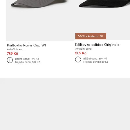
*-5 % s kódem: LST
Kšiltovka adidas Originals
Kšiltovka Rains Cap W1
Aktuální cena:
Aktuální cena:
509 Kč
789 Kč
Běžná cena:
699 Kč
Běžná cena:
1199 Kč
Nejnižší cena:
539 Kč
Nejnižší cena:
839 Kč