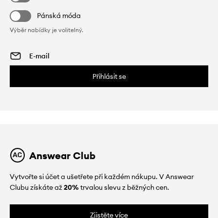
Pánská móda
Výběr nabídky je volitelný.
Přihlásit se
Answear Club
Vytvořte si účet a ušetřete při každém nákupu. V Answear
Clubu získáte až
20%
trvalou slevu z běžných cen.
Zjistěte více