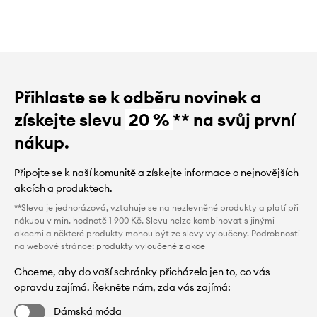
Přihlaste se k odběru novinek a
získejte slevu
20 %
** na svůj první
nákup.
Připojte se k naší komunitě a získejte informace o nejnovějších
akcích a produktech.
**Sleva je jednorázová, vztahuje se na nezlevněné produkty a platí při
nákupu v min. hodnotě 1 900 Kč. Slevu nelze kombinovat s jinými
akcemi a některé produkty mohou být ze slevy vyloučeny. Podrobnosti
na webové stránce:
produkty vyloučené z akce
Chceme, aby do vaší schránky přicházelo jen to, co vás
opravdu zajímá. Řekněte nám, zda vás zajímá:
Dámská móda