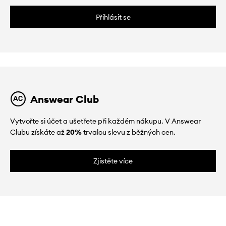
Přihlásit se
Answear Club
Vytvořte si účet a ušetřete při každém nákupu. V Answear
Clubu získáte až
20%
trvalou slevu z běžných cen.
Zjistěte více