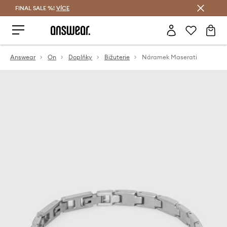
FINAL SALE %!
VÍCE
Ušetřete s Answear Club
Answear
On
Doplňky
Bižuterie
Náramek Maserati