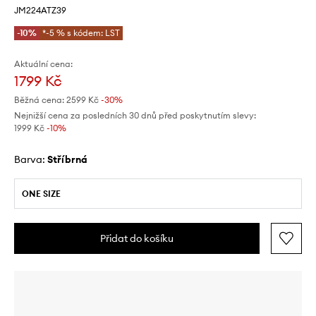
JM224ATZ39
-10%
*-5 % s kódem: LST
Aktuální cena:
1799 Kč
Běžná cena:
2599 Kč
-30%
Nejnižší cena za posledních 30 dnů před poskytnutím slevy:
1999 Kč
 -10%
Barva:
stříbrná
ONE SIZE
Přidat do košíku