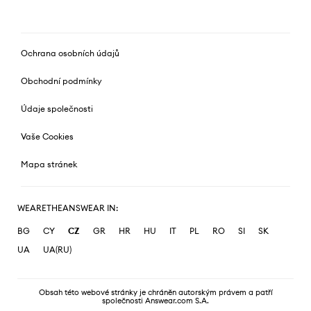
Ochrana osobních údajů
Obchodní podmínky
Údaje společnosti
Vaše Cookies
Mapa stránek
WEARETHEANSWEAR IN:
BG
CY
CZ
GR
HR
HU
IT
PL
RO
SI
SK
UA
UA(RU)
Obsah této webové stránky je chráněn autorským právem a patří
společnosti Answear.com S.A.