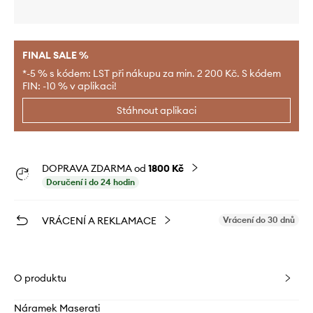
FINAL SALE %
*-5 % s kódem: LST při nákupu za min. 2 200 Kč. S kódem
FIN: -10 % v aplikaci!
Stáhnout aplikaci
DOPRAVA ZDARMA od
1800 Kč
Doručení i do 24 hodin
VRÁCENÍ A REKLAMACE
Vrácení do 30 dnů
O produktu
Náramek Maserati