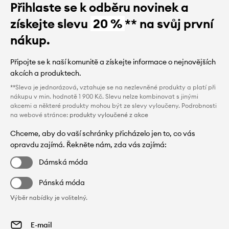
Přihlaste se k odběru novinek a
získejte slevu
20 %
** na svůj první
nákup.
Připojte se k naší komunitě a získejte informace o nejnovějších
akcích a produktech.
**Sleva je jednorázová, vztahuje se na nezlevněné produkty a platí při
nákupu v min. hodnotě 1 900 Kč. Slevu nelze kombinovat s jinými
akcemi a některé produkty mohou být ze slevy vyloučeny. Podrobnosti
na webové stránce:
produkty vyloučené z akce
Chceme, aby do vaší schránky přicházelo jen to, co vás
opravdu zajímá. Řekněte nám, zda vás zajímá:
Dámská móda
Pánská móda
Výběr nabídky je volitelný.