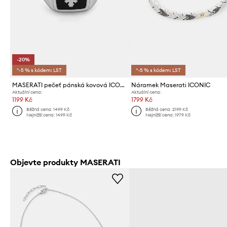
-20%
*-5 % s kódem: LST
*-5 % s kódem: LST
MASERATI pečeť pánská kovová ICONIC
Náramek Maserati ICONIC
Aktuální cena:
Aktuální cena:
1199 Kč
1799 Kč
Běžná cena:
1499 Kč
Běžná cena:
2199 Kč
Nejnižší cena:
1499 Kč
Nejnižší cena:
1979 Kč
Objevte produkty MASERATI