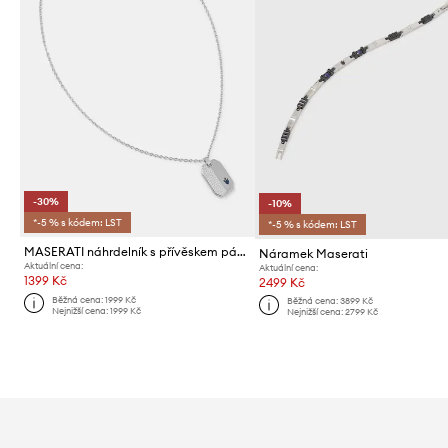
-30%
-10%
*-5 % s kódem: LST
*-5 % s kódem: LST
MASERATI náhrdelník s přívěskem pánský z nerezové oceli ICONIC
Náramek Maserati
Aktuální cena:
Aktuální cena:
1399 Kč
2499 Kč
Běžná cena:
1999 Kč
Běžná cena:
3899 Kč
Nejnižší cena:
1999 Kč
Nejnižší cena:
2799 Kč