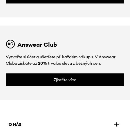
Answear Club
Vytvořte si účet a ušetřete při každém nákupu. V Answear
Clubu získáte až
20%
trvalou slevu z běžných cen.
Zjistěte více
O NÁS