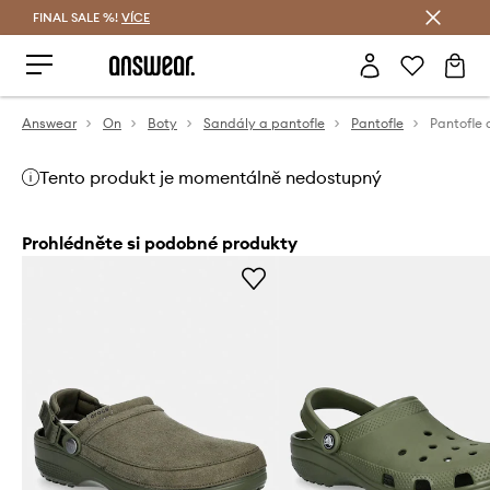
FINAL SALE %!
VÍCE
Ušetřete s Answear Club
Answear
On
Boty
Sandály a pantofle
Pantofle
Pantofle 
Tento produkt je momentálně nedostupný
Prohlédněte si podobné produkty