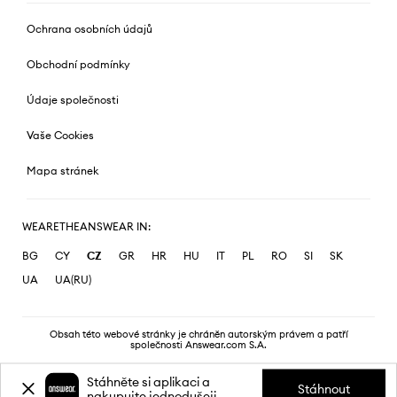
Ochrana osobních údajů
Obchodní podmínky
Údaje společnosti
Vaše Cookies
Mapa stránek
WEARETHEANSWEAR IN:
BG
CY
CZ
GR
HR
HU
IT
PL
RO
SI
SK
UA
UA(RU)
Obsah této webové stránky je chráněn autorským právem a patří
společnosti Answear.com S.A.
Stáhněte si aplikaci a
Stáhnout
nakupujte jednodušeji