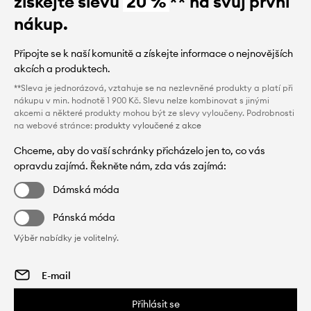
získejte slevu
20 %
** na svůj první
nákup.
Připojte se k naší komunitě a získejte informace o nejnovějších
akcích a produktech.
**Sleva je jednorázová, vztahuje se na nezlevněné produkty a platí při
nákupu v min. hodnotě 1 900 Kč. Slevu nelze kombinovat s jinými
akcemi a některé produkty mohou být ze slevy vyloučeny. Podrobnosti
na webové stránce:
produkty vyloučené z akce
Chceme, aby do vaší schránky přicházelo jen to, co vás
opravdu zajímá. Řekněte nám, zda vás zajímá:
Dámská móda
Pánská móda
Výběr nabídky je volitelný.
Přihlásit se