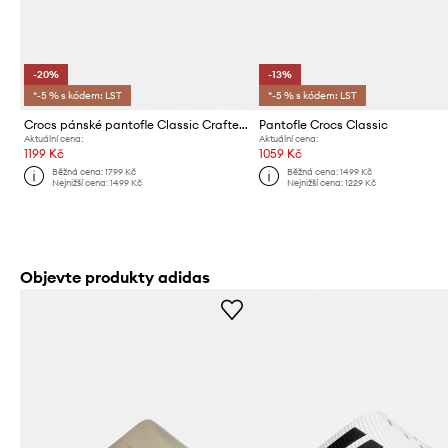
-20%
-13%
*-5 % s kódem: LST
*-5 % s kódem: LST
Crocs pánské pantofle Classic Crafted Vegan Suede Cg
Pantofle Crocs Classic
Aktuální cena:
Aktuální cena:
1199 Kč
1059 Kč
Běžná cena:
1799 Kč
Běžná cena:
1499 Kč
Nejnižší cena:
1499 Kč
Nejnižší cena:
1229 Kč
Objevte produkty adidas